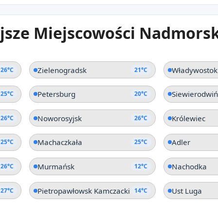
26°C
2
jsze Miejscowości Nadmorsk
Yuzhnaya Ozereevka
Gel
Kraj Krasnodarski
Kraj 
Zielenogradsk
Władywostok
26°C
21°C
Petersburg
Siewierodwiń
25°C
20°C
Noworosyjsk
Królewiec
26°C
26°C
Machaczkała
Adler
25°C
25°C
Murmańsk
Nachodka
26°C
12°C
Pietropawłowsk Kamczacki
Ust Luga
27°C
14°C