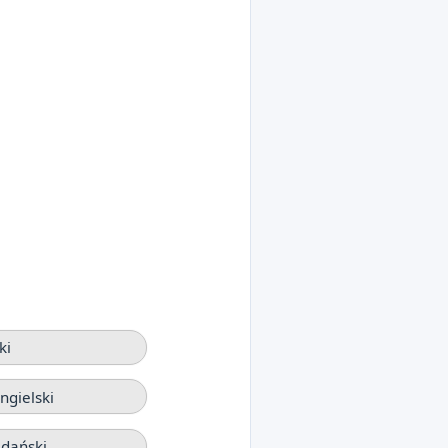
ki
gielski
dański