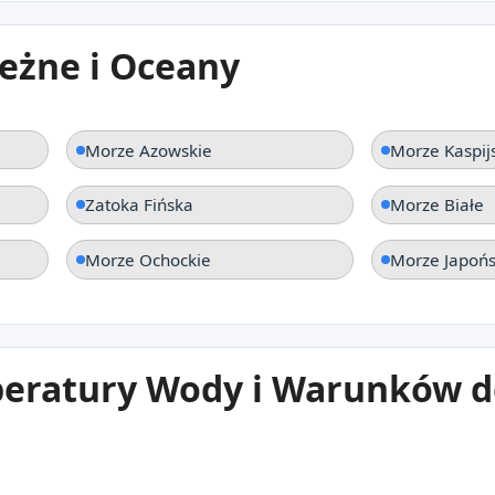
eżne i Oceany
Morze Azowskie
Morze Kaspij
Zatoka Fińska
Morze Białe
Morze Ochockie
Morze Japońs
eratury Wody i Warunków d