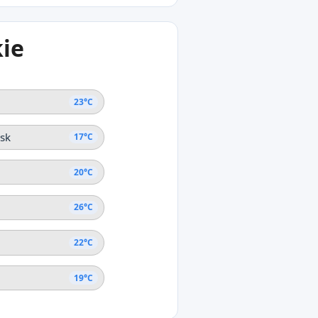
6°C
ie
endżyk
Krasnodarski
23°C
sk
17°C
20°C
26°C
22°C
19°C