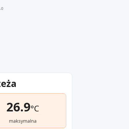
.0
zeża
26.9
°C
maksymalna