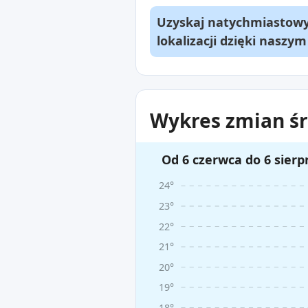
Uzyskaj natychmiastowy 
lokalizacji dzięki naszy
Wykres zmian śr
Od 6 czerwca do 6 sierp
24°
23°
22°
21°
20°
19°
18°