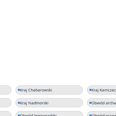
Kraj Chabarowski
Kraj Kamczac
Kraj Nadmorski
Obwód archan
Obwód leningradzki
Obwód maga