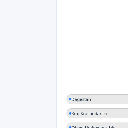
Dagestan
Kraj Krasnodarski
Obwód kaliningradzki