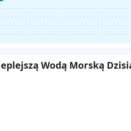
ieplejszą Wodą Morską Dzisi
26°C
2