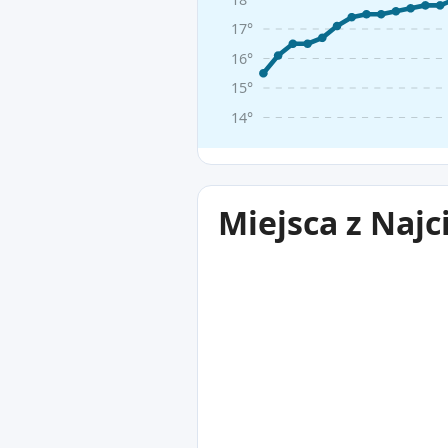
17°
16°
15°
14°
Miejsca z Najc
27°C