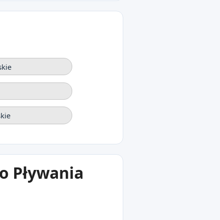
skie
kie
o Pływania