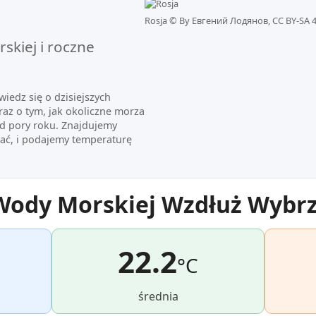
Rosja ©
By Евгений Лодянов, CC BY-SA 4
kiej i roczne
iedz się o dzisiejszych
az o tym, jak okoliczne morza
od pory roku. Znajdujemy
ać, i podajemy temperaturę
Wody Morskiej Wzdłuż Wybr
22.2
°C
średnia