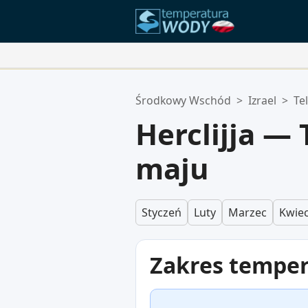
Twoje Ulubione Lokalizacje:
Środkowy Wschód
>
Izrael
>
Te
Twoja lista ulubionych jest pusta.
Herclijja —
maju
Styczeń
Luty
Marzec
Kwiec
Zakres tempe