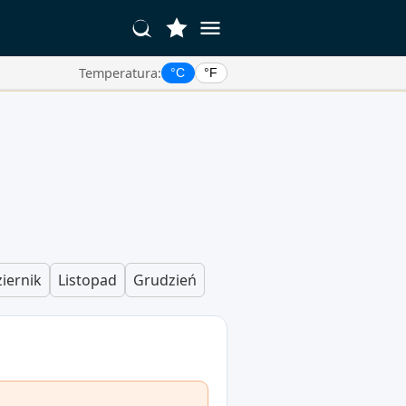
Temperatura:
°C
°F
iernik
Listopad
Grudzień