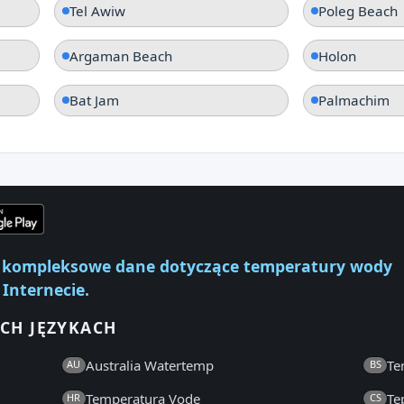
Tel Awiw
Poleg Beach
Argaman Beach
Holon
Bat Jam
Palmachim
ej kompleksowe dane dotyczące temperatury wody
 Internecie.
CH JĘZYKACH
Australia Watertemp
Te
AU
BS
Temperatura Vode
Te
HR
CS