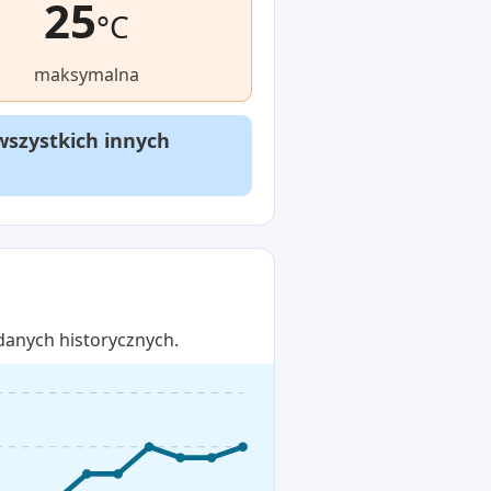
25
°C
maksymalna
wszystkich innych
danych historycznych.