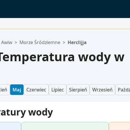
l Awiw
>
Morze Śródziemne
>
Herclijja
 Temperatura wody w
ień
Maj
Czerwiec
Lipiec
Sierpień
Wrzesień
Paźdz
ratury wody