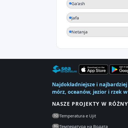
Ga'ash
Jafa
Netanja
Najdokładniejsze i najbardzi
mórz, oceanów, jezior i rzek w
NASZE PROJEKTY W RÓŻNY
Temperatura e Ujit
SQ
Температура на Водата
BG