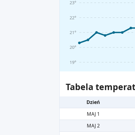
23°
22°
21°
20°
19°
Tabela temperat
Dzień
MAJ 1
MAJ 2