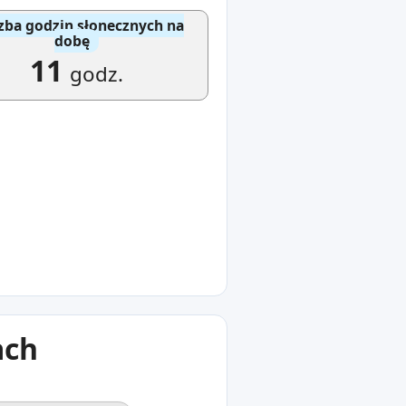
zba godzin słonecznych na
dobę
11
godz.
ach