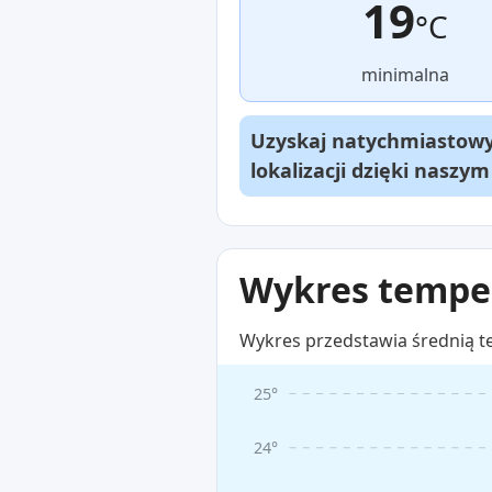
19
°C
minimalna
Uzyskaj natychmiastowy 
lokalizacji dzięki naszy
Wykres temper
Wykres przedstawia średnią t
25°
24°