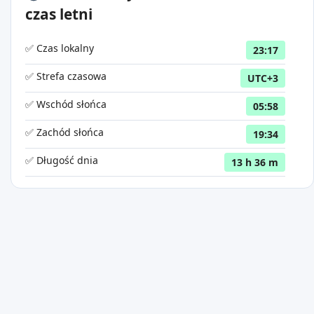
czas letni
✅ Czas lokalny
23:17
✅ Strefa czasowa
UTC+3
✅ Wschód słońca
05:58
✅ Zachód słońca
19:34
✅ Długość dnia
13 h 36 m