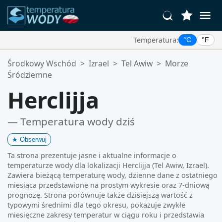
Temperatura:
°C
°F
Twoje Ulubione Lokalizacje:
Środkowy Wschód
>
Izrael
>
Tel Awiw
>
Morze
Twoja lista ulubionych jest pusta.
Śródziemne
Herclijja
— Temperatura wody dziś
★
Obserwuj
Ta strona prezentuje jasne i aktualne informacje o
temperaturze wody dla lokalizacji Herclijja (Tel Awiw, Izrael).
Zawiera bieżącą temperaturę wody, dzienne dane z ostatniego
miesiąca przedstawione na prostym wykresie oraz 7-dniową
prognozę. Strona porównuje także dzisiejszą wartość z
typowymi średnimi dla tego okresu, pokazuje zwykłe
miesięczne zakresy temperatur w ciągu roku i przedstawia