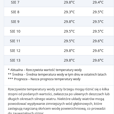
SIE 7
29.8°C
29.4°C
SIE 8
29.3°C
29.5°C
SIE 9
29.8°C
29.5°C
SIE 10
29.5°C
29.5°C
SIE 11
29.5°C
29.6°C
SIE 12
29.8°C
29.6°C
SIE 13
29.8°C
29.6°C
* Aktualna – Rzeczywista wartość temperatury wody
** Średnia – Średnia temperatura wody w tym dniu w ostatnich latach
*** Prognoza – Nasza prognoza temperatury wody
Rzeczywiste temperatury wody przy brzegu mogą różnić się o kilka
stopni od podanych wartości, zwłaszcza po ulewnych deszczach lub
długich okresach silnego wiatru. Niektóre układy wiatrów mogą
powodować wypływanie zimniejszych wód głębinowych, które
zastępują nagrzaną słońcem wodę powierzchniową, co prowadzi
do zauważalnych różnic.