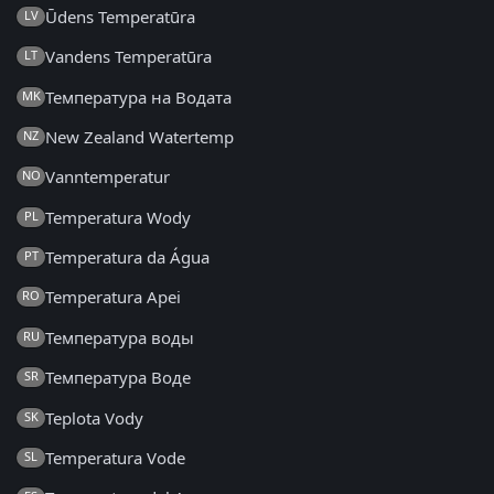
Ūdens Temperatūra
LV
Vandens Temperatūra
LT
Температура на Водата
MK
New Zealand Watertemp
NZ
Vanntemperatur
NO
Temperatura Wody
PL
Temperatura da Água
PT
Temperatura Apei
RO
Температура воды
RU
Температура Воде
SR
Teplota Vody
SK
Temperatura Vode
SL