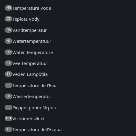
Temperatura Vode
HR
Teplota Vody
CS
Vandtemperatur
DA
Watertemperatuur
NL
Water Temperature
EN
Vee Temperatuur
ET
Veden Lämpötila
FI
Température de l'Eau
FR
Wassertemperatur
DE
Θερμοκρασία Νερού
EL
Vízhőmérséklet
HU
Temperatura dell'Acqua
IT