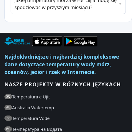
Jakiej temperatury morza w Herclijja mogę się
spodziewać w przyszłym miesiącu?
Najdokładniejsze i najbardziej kompleksowe
dane dotyczące temperatury wody mórz,
oceanów, jezior i rzek w Internecie.
NASZE PROJEKTY W RÓŻNYCH JĘZYKACH
Temperatura e Ujit
SQ
Australia Watertemp
AU
Temperatura Vode
BS
Температура на Водата
BG