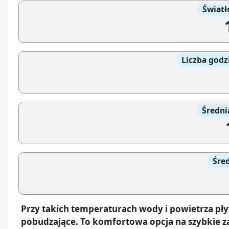
Światł
Liczba godz
Średni
Śre
Przy takich temperaturach wody i powietrza pły
pobudzające. To komfortowa opcja na szybkie z