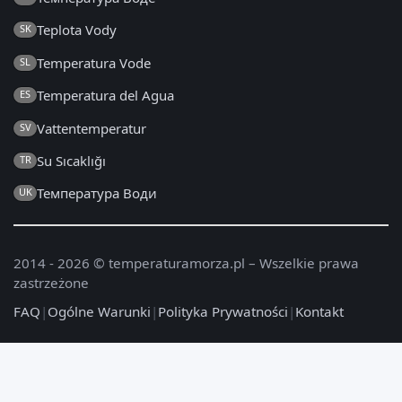
Teplota Vody
SK
Temperatura Vode
SL
Temperatura del Agua
ES
Vattentemperatur
SV
Su Sıcaklığı
TR
Температура Води
UK
2014 - 2026 © temperaturamorza.pl – Wszelkie prawa
zastrzeżone
FAQ
|
Ogólne Warunki
|
Polityka Prywatności
|
Kontakt