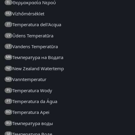
Θερμοκρασία Νερού
EL
Vízhőmérséklet
HU
Temperatura dell'Acqua
IT
Ūdens Temperatūra
LV
Vandens Temperatūra
LT
Температура на Водата
MK
New Zealand Watertemp
NZ
Vanntemperatur
NO
Temperatura Wody
PL
Temperatura da Água
PT
Temperatura Apei
RO
Температура воды
RU
Температура Воде
SR