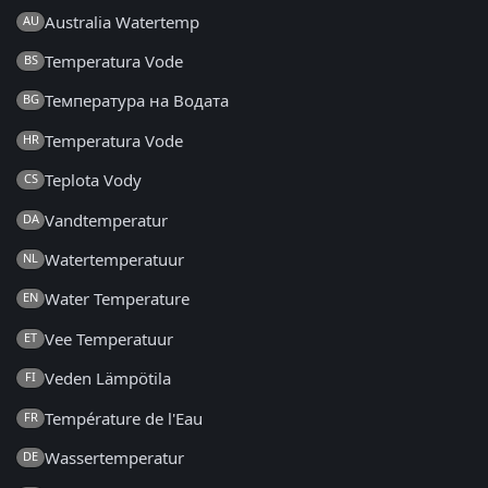
Australia Watertemp
AU
Temperatura Vode
BS
Температура на Водата
BG
Temperatura Vode
HR
Teplota Vody
CS
Vandtemperatur
DA
Watertemperatuur
NL
Water Temperature
EN
Vee Temperatuur
ET
Veden Lämpötila
FI
Température de l'Eau
FR
Wassertemperatur
DE