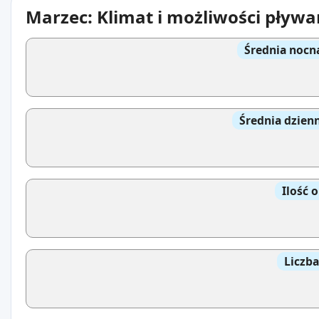
Marzec: Klimat i możliwości pływa
Średnia nocn
Średnia dzien
Ilość 
Liczb