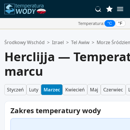
Temperatura:
°C
°F
Twoje Ulubione Lokalizacje:
Środkowy Wschód
>
Izrael
>
Tel Awiw
>
Morze Śródzie
Twoja lista ulubionych jest pusta.
Herclijja — Tempera
marcu
Styczeń
Luty
Marzec
Kwiecień
Maj
Czerwiec
Zakres temperatury wody