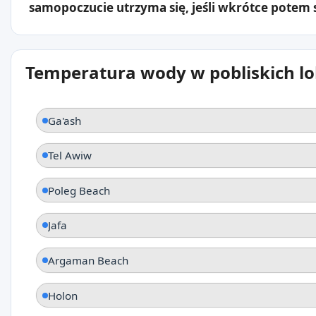
samopoczucie utrzyma się, jeśli wkrótce potem s
Temperatura wody w pobliskich lo
Ga'ash
Tel Awiw
Poleg Beach
Jafa
Argaman Beach
Holon