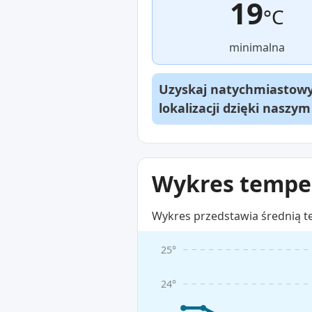
19
°C
minimalna
Uzyskaj natychmiastowy 
lokalizacji dzięki naszy
Wykres temper
Wykres przedstawia średnią t
25°
24°