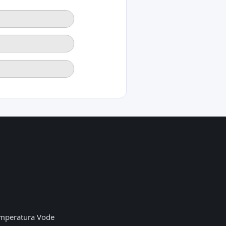
mperatura Vode