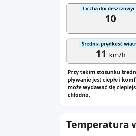
Liczba dni deszczowyc
10
Średnia prędkość wiat
11
km/h
Przy takim stosunku średn
pływanie jest ciepłe i kom
może wydawać się cieplejs
chłodno.
Temperatura w