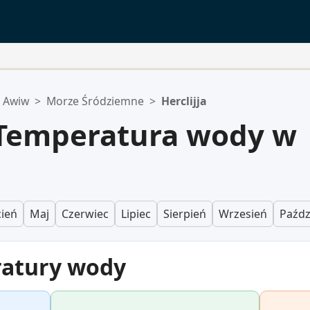
l Awiw
>
Morze Śródziemne
>
Herclijja
 Temperatura wody w
ień
Maj
Czerwiec
Lipiec
Sierpień
Wrzesień
Paźdz
ratury wody