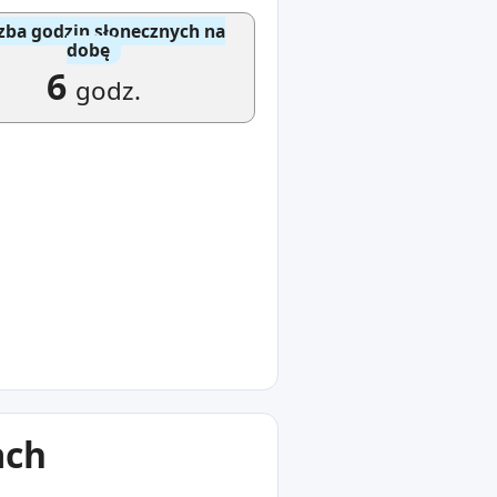
zba godzin słonecznych na
dobę
6
godz.
ach