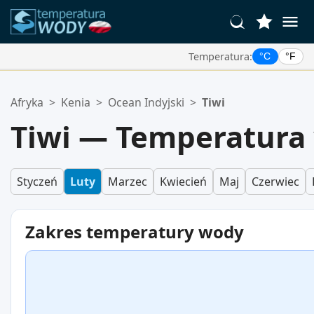
Temperatura:
°C
°F
Twoje Ulubione Lokalizacje:
Afryka
>
Kenia
>
Ocean Indyjski
>
Tiwi
Twoja lista ulubionych jest pusta.
Tiwi — Temperatura
Styczeń
Luty
Marzec
Kwiecień
Maj
Czerwiec
Zakres temperatury wody