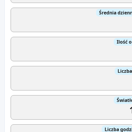
Średnia dzien
Ilość 
Liczb
Światł
Liczba godz