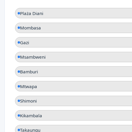
Plaża Diani
Mombasa
Gazi
Msambweni
Bamburi
Mtwapa
Shimoni
Kikambala
Takaungu