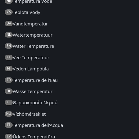
Temperatura Vode
HR
Teplota Vody
CS
Vandtemperatur
DA
Watertemperatuur
NL
Water Temperature
EN
Vee Temperatuur
ET
Veden Lämpötila
FI
Température de l'Eau
FR
Wassertemperatur
DE
Θερμοκρασία Νερού
EL
Vízhőmérséklet
HU
Temperatura dell'Acqua
IT
Ūdens Temperatūra
LV