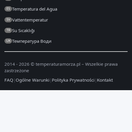
Temperatura del Agua
ES
Vattentemperatur
SV
Su Sıcaklığı
TR
Температура Води
UK
2014 - 2026 © temperaturamorza.pl – Wszelkie prawa
zastrzeżone
FAQ
|
Ogólne Warunki
|
Polityka Prywatności
|
Kontakt