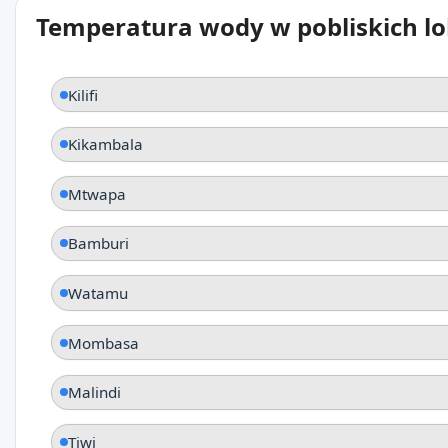
Temperatura wody w pobliskich lo
Kilifi
Kikambala
Mtwapa
Bamburi
Watamu
Mombasa
Malindi
Tiwi