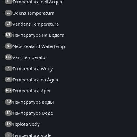
Temperatura dell'Acqua
IT
Ūdens Temperatūra
LV
Vandens Temperatūra
LT
Температура на Водата
MK
New Zealand Watertemp
NZ
Vanntemperatur
NO
Temperatura Wody
PL
Temperatura da Água
PT
Temperatura Apei
RO
Температура воды
RU
Температура Воде
SR
Teplota Vody
SK
Temperatura Vode
SL