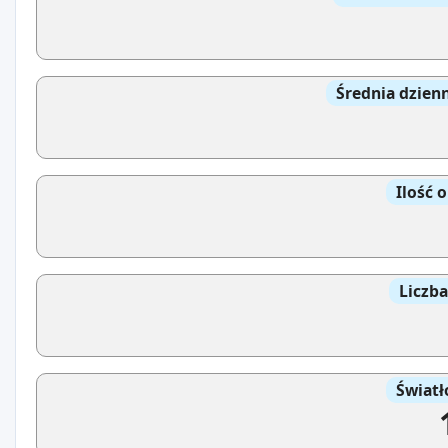
Średnia dzien
Ilość 
Liczb
Światł