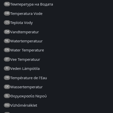
Температура на Водата
BG
Temperatura Vode
HR
Teplota Vody
CS
Vandtemperatur
DA
Watertemperatuur
NL
Water Temperature
EN
Vee Temperatuur
ET
Veden Lämpötila
FI
Température de l'Eau
FR
Wassertemperatur
DE
Θερμοκρασία Νερού
EL
Vízhőmérséklet
HU