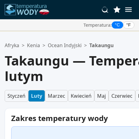
Temperatura:
°C
°F
Twoje Ulubione Lokalizacje:
Afryka
>
Kenia
>
Ocean Indyjski
>
Takaungu
Twoja lista ulubionych jest pusta.
Takaungu — Temper
lutym
Styczeń
Luty
Marzec
Kwiecień
Maj
Czerwiec
Zakres temperatury wody