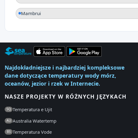
Mambrui
Najdokładniejsze i najbardziej kompleksowe
dane dotyczące temperatury wody mórz,
oceanów, jezior i rzek w Internecie.
NASZE PROJEKTY W RÓŻNYCH JĘZYKACH
Temperatura e Ujit
SQ
Australia Watertemp
AU
Temperatura Vode
BS