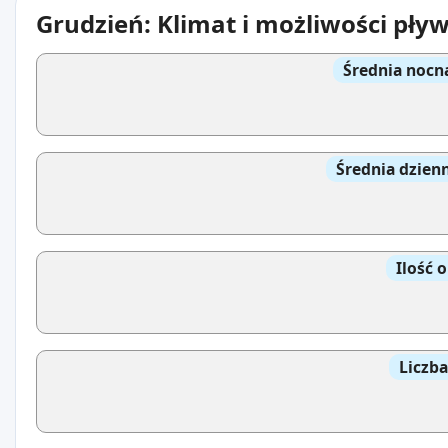
Grudzień: Klimat i możliwości pły
Średnia nocn
Średnia dzien
Ilość 
Liczb