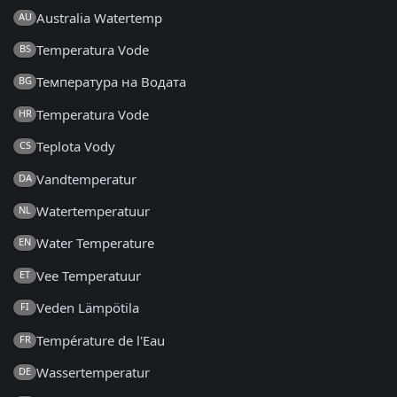
Australia Watertemp
AU
Temperatura Vode
BS
Температура на Водата
BG
Temperatura Vode
HR
Teplota Vody
CS
Vandtemperatur
DA
Watertemperatuur
NL
Water Temperature
EN
Vee Temperatuur
ET
Veden Lämpötila
FI
Température de l'Eau
FR
Wassertemperatur
DE