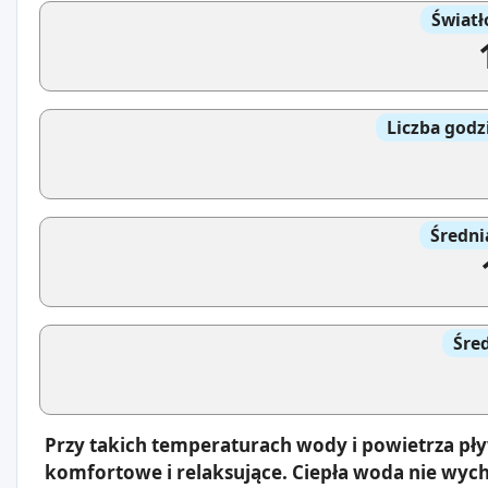
Światł
Liczba godz
Średni
Śre
Przy takich temperaturach wody i powietrza pł
komfortowe i relaksujące. Ciepła woda nie wyc