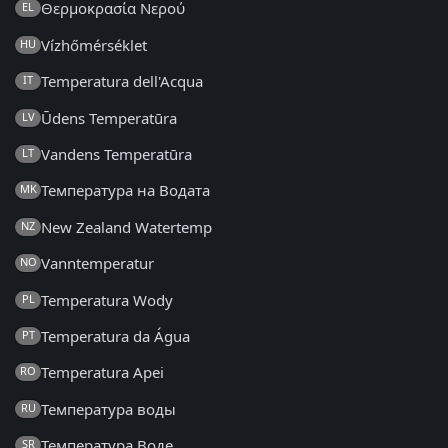
Θερμοκρασία Νερού
EL
Vízhőmérséklet
HU
Temperatura dell'Acqua
IT
Ūdens Temperatūra
LV
Vandens Temperatūra
LT
Температура на Водата
MK
New Zealand Watertemp
NZ
Vanntemperatur
NO
Temperatura Wody
PL
Temperatura da Água
PT
Temperatura Apei
RO
Температура воды
RU
Температура Воде
SR