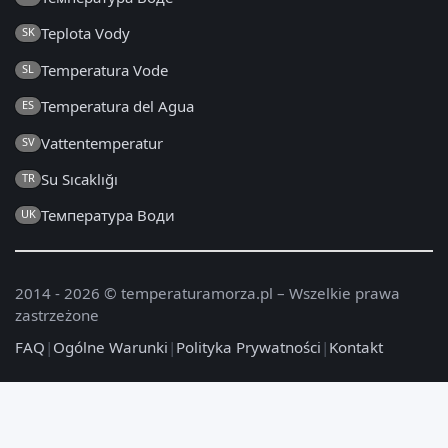
Teplota Vody
SK
Temperatura Vode
SL
Temperatura del Agua
ES
Vattentemperatur
SV
Su Sıcaklığı
TR
Температура Води
UK
2014 - 2026 © temperaturamorza.pl – Wszelkie prawa
zastrzeżone
FAQ
|
Ogólne Warunki
|
Polityka Prywatności
|
Kontakt