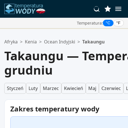
Temperatura:
°C
°F
Twoje Ulubione Lokalizacje:
Afryka
>
Kenia
>
Ocean Indyjski
>
Takaungu
Twoja lista ulubionych jest pusta.
Takaungu — Temper
grudniu
Styczeń
Luty
Marzec
Kwiecień
Maj
Czerwiec
Zakres temperatury wody