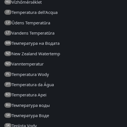
Vízhőmérséklet
HU
Temperatura dell'Acqua
IT
Ūdens Temperatūra
LV
Vandens Temperatūra
LT
Температура на Водата
MK
New Zealand Watertemp
NZ
Vanntemperatur
NO
Temperatura Wody
PL
Temperatura da Água
PT
Temperatura Apei
RO
Температура воды
RU
Температура Воде
SR
Teplota Vody
SK