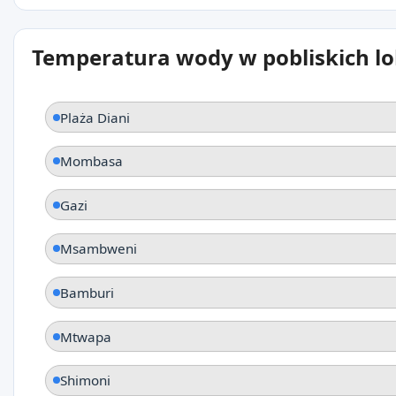
Temperatura wody w pobliskich lo
Plaża Diani
Mombasa
Gazi
Msambweni
Bamburi
Mtwapa
Shimoni