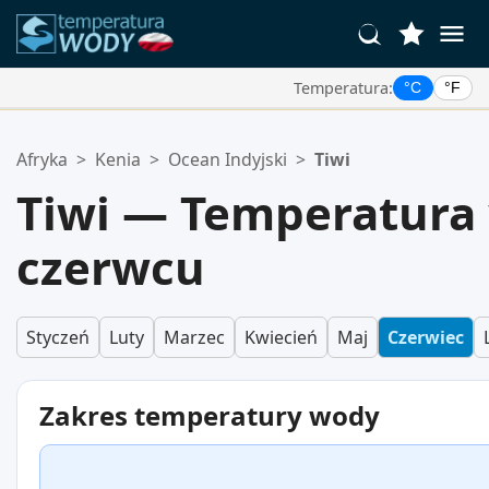
Temperatura:
°C
°F
Twoje Ulubione Lokalizacje:
Afryka
>
Kenia
>
Ocean Indyjski
>
Tiwi
Twoja lista ulubionych jest pusta.
Tiwi — Temperatura
czerwcu
Styczeń
Luty
Marzec
Kwiecień
Maj
Czerwiec
Zakres temperatury wody