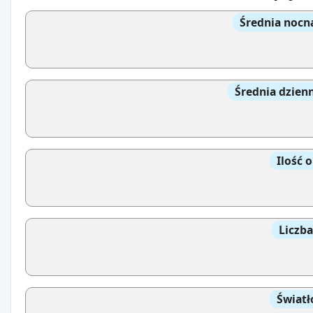
Średnia nocn
Średnia dzien
Ilość 
Liczb
Światł