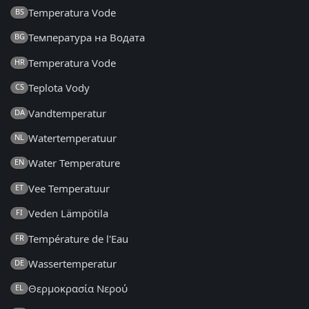
Temperatura Vode
BS
Температура на Водата
BG
Temperatura Vode
HR
Teplota Vody
CS
Vandtemperatur
DA
Watertemperatuur
NL
Water Temperature
EN
Vee Temperatuur
ET
Veden Lämpötila
FI
Température de l'Eau
FR
Wassertemperatur
DE
Θερμοκρασία Νερού
EL