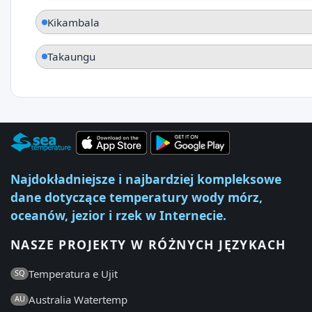
Kikambala
Takaungu
Najdokładniejsze i najbardziej kompleksowe
dane dotyczące temperatury wody mórz,
oceanów, jezior i rzek w Internecie.
NASZE PROJEKTY W RÓŻNYCH JĘZYKACH
Temperatura e Ujit
SQ
Australia Watertemp
AU