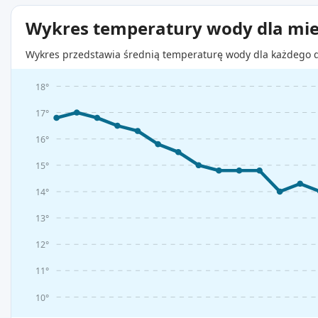
Wykres temperatury wody dla mie
Wykres przedstawia średnią temperaturę wody dla każdego d
18°
17°
16°
15°
14°
13°
12°
11°
10°