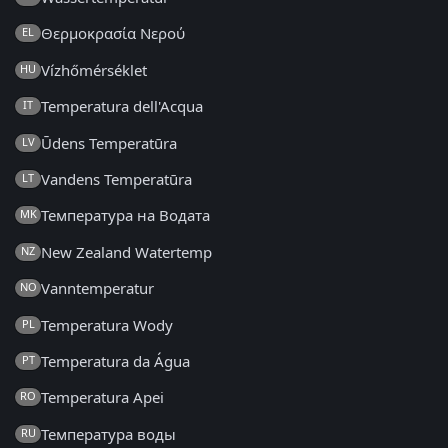
Θερμοκρασία Νερού
EL
Vízhőmérséklet
HU
Temperatura dell'Acqua
IT
Ūdens Temperatūra
LV
Vandens Temperatūra
LT
Температура на Водата
MK
New Zealand Watertemp
NZ
Vanntemperatur
NO
Temperatura Wody
PL
Temperatura da Água
PT
Temperatura Apei
RO
Температура воды
RU