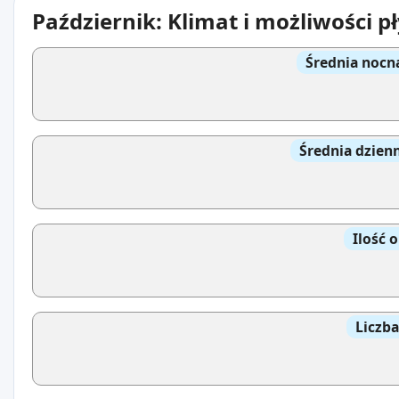
Październik: Klimat i możliwości 
Średnia nocn
Średnia dzien
Ilość 
Liczb