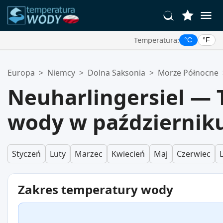
Temperatura:
°C
°F
Twoje Ulubione Lokalizacje:
Europa
>
Niemcy
>
Dolna Saksonia
>
Morze Północne
Twoja lista ulubionych jest pusta.
Neuharlingersiel —
wody w październik
Styczeń
Luty
Marzec
Kwiecień
Maj
Czerwiec
Zakres temperatury wody