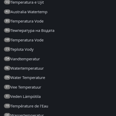
Temperatura e Ujit
SQ
Australia Watertemp
AU
Temperatura Vode
BS
Температура на Водата
BG
Temperatura Vode
HR
Teplota Vody
CS
Vandtemperatur
DA
Watertemperatuur
NL
Water Temperature
EN
Vee Temperatuur
ET
Veden Lämpötila
FI
Température de l'Eau
FR
Wassertemperatur
DE