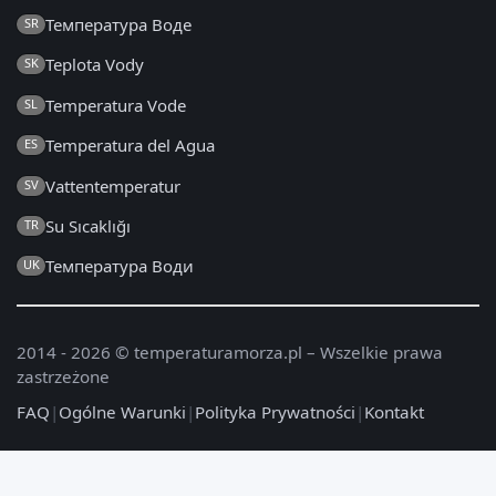
Температура Воде
SR
Teplota Vody
SK
Temperatura Vode
SL
Temperatura del Agua
ES
Vattentemperatur
SV
Su Sıcaklığı
TR
Температура Води
UK
2014 - 2026 © temperaturamorza.pl – Wszelkie prawa
zastrzeżone
FAQ
|
Ogólne Warunki
|
Polityka Prywatności
|
Kontakt