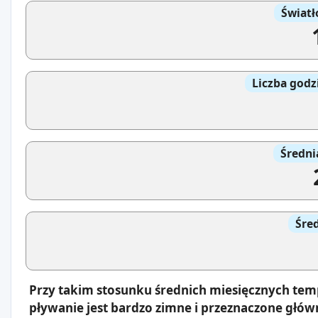
Światł
Liczba godz
Średni
Śre
Przy takim stosunku średnich miesięcznych tem
pływanie jest bardzo zimne i przeznaczone głów