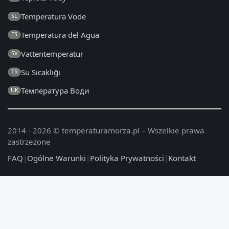
Temperatura Vode
SL
Temperatura del Agua
ES
Vattentemperatur
SV
Su Sıcaklığı
TR
Температура Води
UK
2014 - 2026 © temperaturamorza.pl – Wszelkie prawa
zastrzeżone
FAQ
|
Ogólne Warunki
|
Polityka Prywatności
|
Kontakt