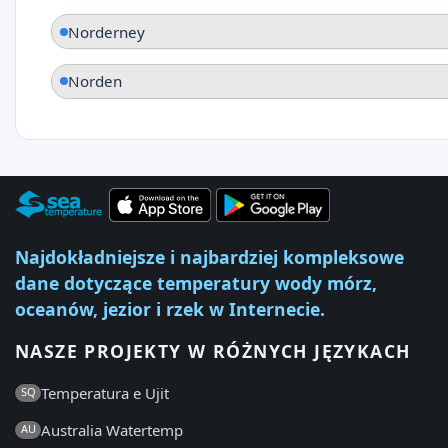
Norderney
Norden
Najdokładniejsze i najbardziej kompleksowe
dane dotyczące temperatury wody mórz,
oceanów, jezior i rzek w Internecie.
NASZE PROJEKTY W RÓŻNYCH JĘZYKACH
Temperatura e Ujit
SQ
Australia Watertemp
AU