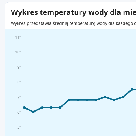
Wykres temperatury wody dla mie
Wykres przedstawia średnią temperaturę wody dla każdego d
11°
10°
9°
8°
7°
6°
5°