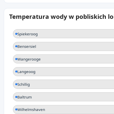
Temperatura wody w pobliskich lo
Spiekeroog
Bensersiel
Wangerooge
Langeoog
Schillig
Baltrum
Wilhelmshaven