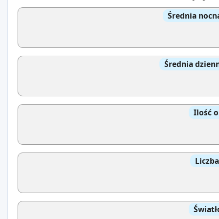
Średnia nocn
Średnia dzien
Ilość 
Liczb
Światł