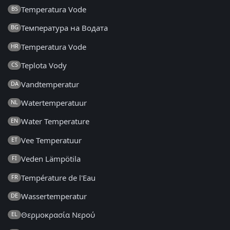
Temperatura Vode
BS
Температура на Водата
BG
Temperatura Vode
HR
Teplota Vody
CS
Vandtemperatur
DA
Watertemperatuur
NL
Water Temperature
EN
Vee Temperatuur
ET
Veden Lämpötila
FI
Température de l'Eau
FR
Wassertemperatur
DE
Θερμοκρασία Νερού
EL