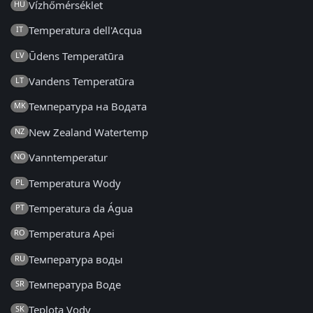
Vízhőmérséklet
HU
Temperatura dell'Acqua
IT
Ūdens Temperatūra
LV
Vandens Temperatūra
LT
Температура на Водата
MK
New Zealand Watertemp
NZ
Vanntemperatur
NO
Temperatura Wody
PL
Temperatura da Água
PT
Temperatura Apei
RO
Температура воды
RU
Температура Воде
SR
Teplota Vody
SK