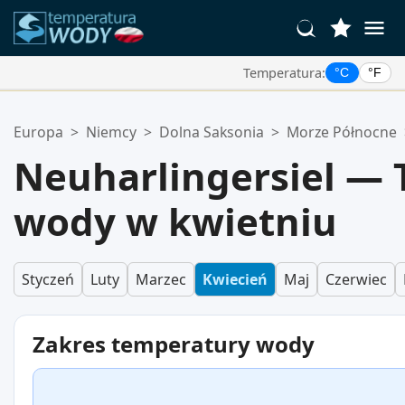
Temperatura:
°C
°F
Twoje Ulubione Lokalizacje:
Europa
>
Niemcy
>
Dolna Saksonia
>
Morze Północne
Twoja lista ulubionych jest pusta.
Neuharlingersiel —
wody w kwietniu
Styczeń
Luty
Marzec
Kwiecień
Maj
Czerwiec
Zakres temperatury wody