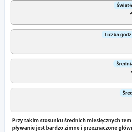
Światł
Liczba godz
Średni
Śre
Przy takim stosunku średnich miesięcznych tem
pływanie jest bardzo zimne i przeznaczone głów