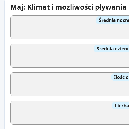
Maj: Klimat i możliwości pływania
Średnia nocn
Średnia dzien
Ilość 
Liczb