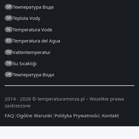
Температура Воде
SR
Teplota Vody
SK
Temperatura Vode
SL
Temperatura del Agua
ES
Vattentemperatur
SV
Su Sıcaklığı
TR
Температура Води
UK
2014 - 2026 © temperaturamorza.pl – Wszelkie prawa
zastrzeżone
FAQ
|
Ogólne Warunki
|
Polityka Prywatności
|
Kontakt