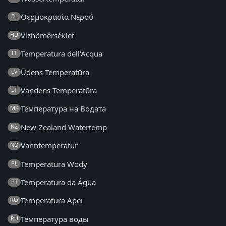
Θερμοκρασία Νερού
EL
Vízhőmérséklet
HU
Temperatura dell'Acqua
IT
Ūdens Temperatūra
LV
Vandens Temperatūra
LT
Температура на Водата
MK
New Zealand Watertemp
NZ
Vanntemperatur
NO
Temperatura Wody
PL
Temperatura da Água
PT
Temperatura Apei
RO
Температура воды
RU