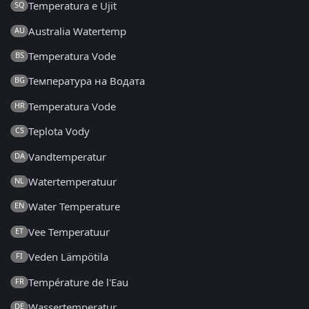
Temperatura e Ujit
SQ
Australia Watertemp
AU
Temperatura Vode
BS
Температура на Водата
BG
Temperatura Vode
HR
Teplota Vody
CS
Vandtemperatur
DA
Watertemperatuur
NL
Water Temperature
EN
Vee Temperatuur
ET
Veden Lämpötila
FI
Température de l'Eau
FR
Wassertemperatur
DE