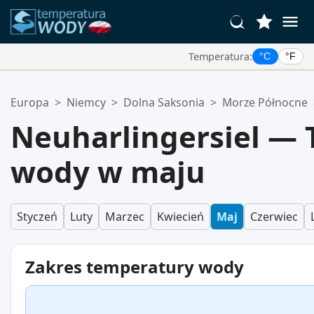
Temperatura:
°C
°F
Twoje Ulubione Lokalizacje:
Europa
>
Niemcy
>
Dolna Saksonia
>
Morze Północne
Twoja lista ulubionych jest pusta.
Neuharlingersiel —
wody w maju
Styczeń
Luty
Marzec
Kwiecień
Maj
Czerwiec
Zakres temperatury wody