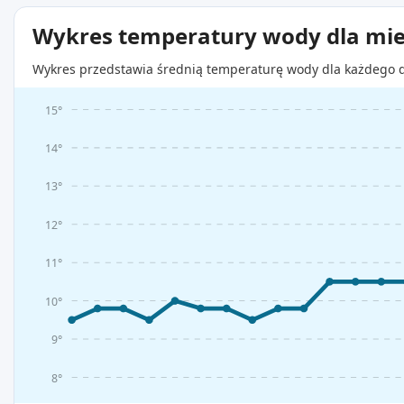
Wykres temperatury wody dla mie
Wykres przedstawia średnią temperaturę wody dla każdego d
15°
14°
13°
12°
11°
10°
9°
8°