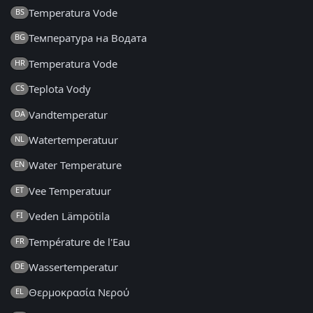
Temperatura Vode
BS
Температура на Водата
BG
Temperatura Vode
HR
Teplota Vody
CS
Vandtemperatur
DA
Watertemperatuur
NL
Water Temperature
EN
Vee Temperatuur
ET
Veden Lämpötila
FI
Température de l'Eau
FR
Wassertemperatur
DE
Θερμοκρασία Νερού
EL