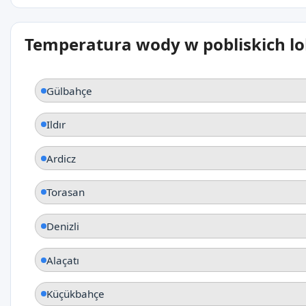
Temperatura wody w pobliskich lo
Gülbahçe
Ildır
Ardicz
Torasan
Denizli
Alaçatı
Küçükbahçe