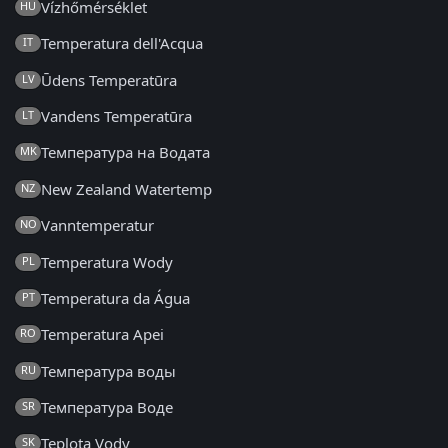
Vízhőmérséklet
HU
Temperatura dell'Acqua
IT
Ūdens Temperatūra
LV
Vandens Temperatūra
LT
Температура на Водата
MK
New Zealand Watertemp
NZ
Vanntemperatur
NO
Temperatura Wody
PL
Temperatura da Água
PT
Temperatura Apei
RO
Температура воды
RU
Температура Воде
SR
Teplota Vody
SK