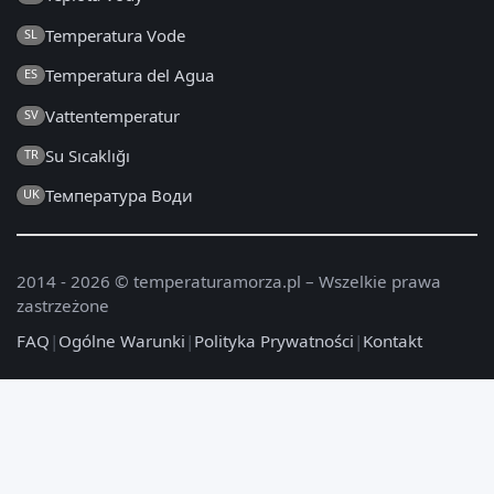
Temperatura Vode
SL
Temperatura del Agua
ES
Vattentemperatur
SV
Su Sıcaklığı
TR
Температура Води
UK
2014 - 2026 © temperaturamorza.pl – Wszelkie prawa
zastrzeżone
FAQ
|
Ogólne Warunki
|
Polityka Prywatności
|
Kontakt