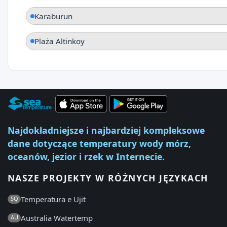
Karaburun
Plaża Altinkoy
Najdokładniejsze i najbardziej kompleksowe
dane dotyczące temperatury wody mórz,
oceanów, jezior i rzek w Internecie.
NASZE PROJEKTY W RÓŻNYCH JĘZYKACH
Temperatura e Ujit
SQ
Australia Watertemp
AU