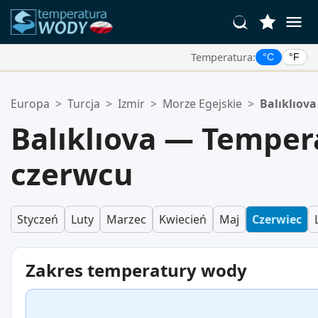
Temperatura:
°C
°F
Twoje Ulubione Lokalizacje:
Europa
>
Turcja
>
Izmir
>
Morze Egejskie
>
Balıklıova
Twoja lista ulubionych jest pusta.
Balıklıova — Tempe
czerwcu
Styczeń
Luty
Marzec
Kwiecień
Maj
Czerwiec
Zakres temperatury wody