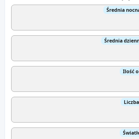
Średnia nocn
Średnia dzien
Ilość 
Liczb
Światł