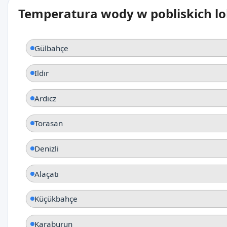
Temperatura wody w pobliskich lo
Gülbahçe
Ildır
Ardicz
Torasan
Denizli
Alaçatı
Küçükbahçe
Karaburun