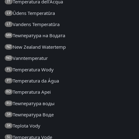
Temperatura dell'Acqua
IT
Ūdens Temperatūra
LV
Vandens Temperatūra
LT
Температура на Водата
MK
New Zealand Watertemp
NZ
Vanntemperatur
NO
Temperatura Wody
PL
Temperatura da Água
PT
Temperatura Apei
RO
Температура воды
RU
Температура Воде
SR
Teplota Vody
SK
Temperatura Vode
SL