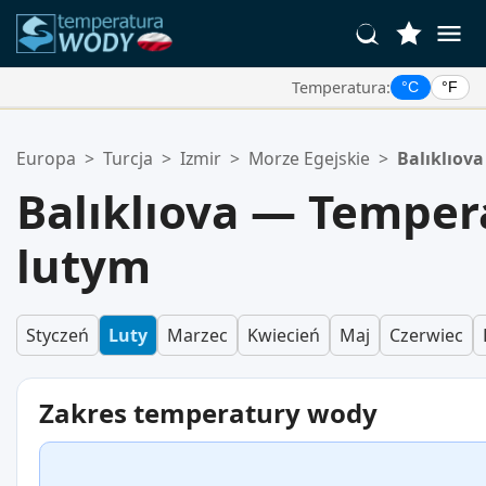
Temperatura:
°C
°F
Twoje Ulubione Lokalizacje:
Europa
>
Turcja
>
Izmir
>
Morze Egejskie
>
Balıklıova
Twoja lista ulubionych jest pusta.
Balıklıova — Tempe
lutym
Styczeń
Luty
Marzec
Kwiecień
Maj
Czerwiec
Zakres temperatury wody