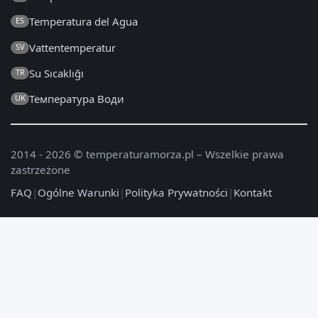
Temperatura del Agua
ES
Vattentemperatur
SV
Su Sıcaklığı
TR
Температура Води
UK
2014 - 2026 © temperaturamorza.pl – Wszelkie prawa
zastrzeżone
FAQ
|
Ogólne Warunki
|
Polityka Prywatności
|
Kontakt