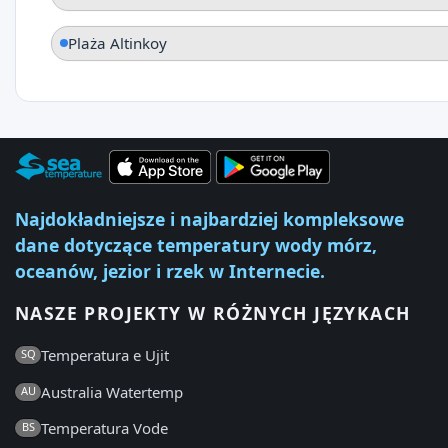
Plaża Altinkoy
Najdokładniejsze i najbardziej kompleksowe
dane dotyczące temperatury wody mórz,
oceanów, jezior i rzek w Internecie.
NASZE PROJEKTY W RÓŻNYCH JĘZYKACH
Temperatura e Ujit
SQ
Australia Watertemp
AU
Temperatura Vode
BS