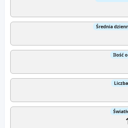
Średnia dzien
Ilość 
Liczb
Światł