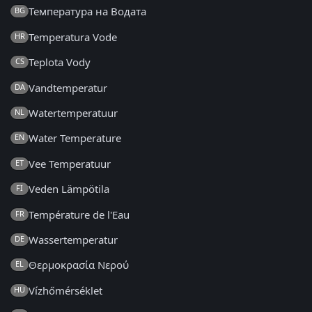
Температура на Водата
BG
Temperatura Vode
HR
Teplota Vody
CS
Vandtemperatur
DA
Watertemperatuur
NL
Water Temperature
EN
Vee Temperatuur
ET
Veden Lämpötila
FI
Température de l'Eau
FR
Wassertemperatur
DE
Θερμοκρασία Νερού
EL
Vízhőmérséklet
HU