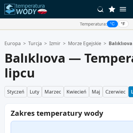
Temperatura:
°C
°F
Twoje Ulubione Lokalizacje:
Europa
>
Turcja
>
Izmir
>
Morze Egejskie
>
Balıklıova
Twoja lista ulubionych jest pusta.
Balıklıova — Tempe
lipcu
Styczeń
Luty
Marzec
Kwiecień
Maj
Czerwiec
Zakres temperatury wody