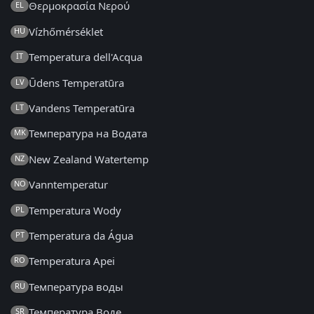
Θερμοκρασία Νερού
EL
Vízhőmérséklet
HU
Temperatura dell'Acqua
IT
Ūdens Temperatūra
LV
Vandens Temperatūra
LT
Температура на Водата
MK
New Zealand Watertemp
NZ
Vanntemperatur
NO
Temperatura Wody
PL
Temperatura da Água
PT
Temperatura Apei
RO
Температура воды
RU
Температура Воде
SR