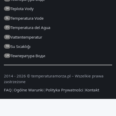
Teplota Vody
SK
Temperatura Vode
SL
Temperatura del Agua
ES
Vattentemperatur
SV
Su Sıcaklığı
TR
Температура Води
UK
2014 - 2026 © temperaturamorza.pl – Wszelkie prawa
zastrzeżone
FAQ
|
Ogólne Warunki
|
Polityka Prywatności
|
Kontakt