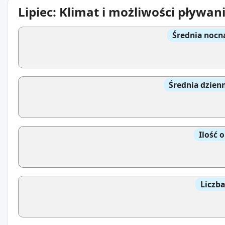
Lipiec: Klimat i możliwości pływan
Średnia nocn
Średnia dzien
Ilość 
Liczb