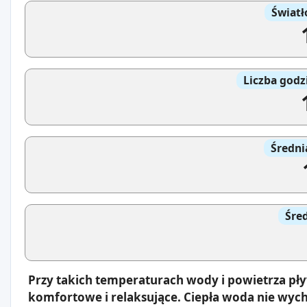
Światł
Liczba godz
Średni
Śre
Przy takich temperaturach wody i powietrza pł
komfortowe i relaksujące. Ciepła woda nie wyc