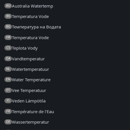
Australia Watertemp
AU
Temperatura Vode
BS
Температура на Водата
BG
Temperatura Vode
HR
Teplota Vody
CS
Vandtemperatur
DA
Watertemperatuur
NL
Water Temperature
EN
Vee Temperatuur
ET
Veden Lämpötila
FI
Température de l'Eau
FR
Wassertemperatur
DE