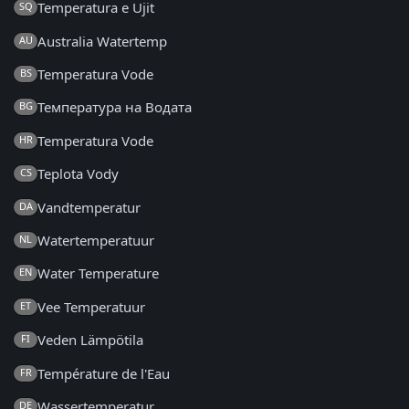
Temperatura e Ujit
SQ
Australia Watertemp
AU
Temperatura Vode
BS
Температура на Водата
BG
Temperatura Vode
HR
Teplota Vody
CS
Vandtemperatur
DA
Watertemperatuur
NL
Water Temperature
EN
Vee Temperatuur
ET
Veden Lämpötila
FI
Température de l'Eau
FR
Wassertemperatur
DE