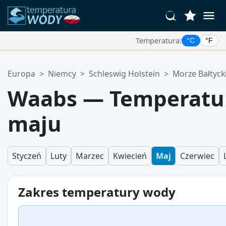
Temperatura:
°C
°F
Twoje Ulubione Lokalizacje:
Europa
>
Niemcy
>
Schleswig Holstein
>
Morze Bałtyck
Twoja lista ulubionych jest pusta.
Waabs — Temperatu
maju
Styczeń
Luty
Marzec
Kwiecień
Maj
Czerwiec
Zakres temperatury wody