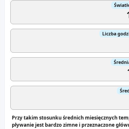
Światł
Liczba godz
Średni
Śre
Przy takim stosunku średnich miesięcznych tem
pływanie jest bardzo zimne i przeznaczone głów