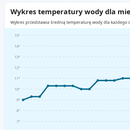
Wykres temperatury wody dla mie
Wykres przedstawia średnią temperaturę wody dla każdego d
15°
14°
13°
12°
11°
10°
9°
8°
7°