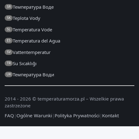
Температура Воде
SR
Teplota Vody
SK
Temperatura Vode
SL
Temperatura del Agua
ES
Vattentemperatur
SV
Su Sıcaklığı
TR
Температура Води
UK
2014 - 2026 © temperaturamorza.pl – Wszelkie prawa
zastrzeżone
FAQ
|
Ogólne Warunki
|
Polityka Prywatności
|
Kontakt