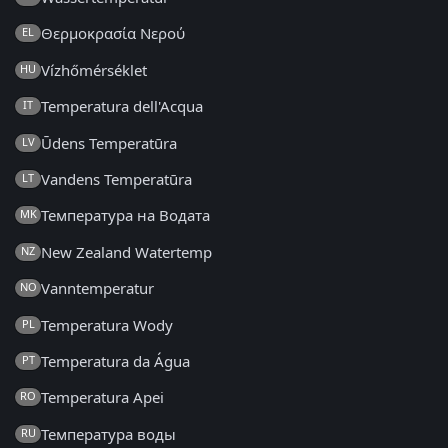
Θερμοκρασία Νερού
EL
Vízhőmérséklet
HU
Temperatura dell'Acqua
IT
Ūdens Temperatūra
LV
Vandens Temperatūra
LT
Температура на Водата
MK
New Zealand Watertemp
NZ
Vanntemperatur
NO
Temperatura Wody
PL
Temperatura da Água
PT
Temperatura Apei
RO
Температура воды
RU