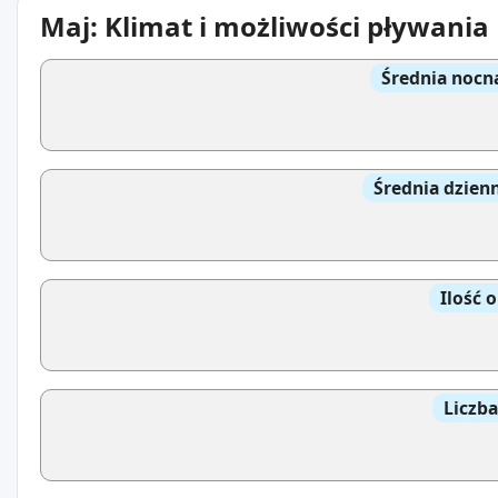
Maj: Klimat i możliwości pływania
Średnia nocn
Średnia dzien
Ilość 
Liczb