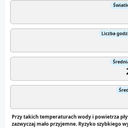
Światł
Liczba godz
Średni
Śre
Przy takich temperaturach wody i powietrza pł
zazwyczaj mało przyjemne. Ryzyko szybkiego wy