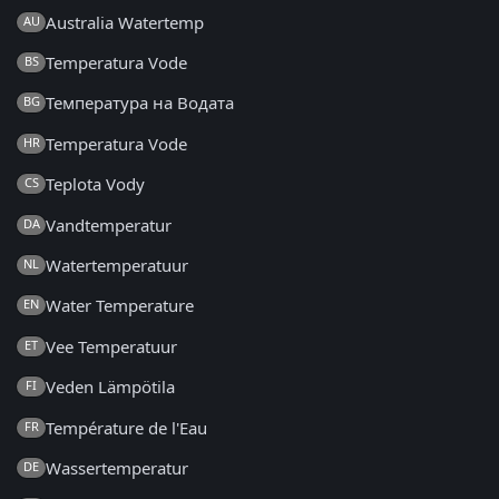
Australia Watertemp
AU
Temperatura Vode
BS
Температура на Водата
BG
Temperatura Vode
HR
Teplota Vody
CS
Vandtemperatur
DA
Watertemperatuur
NL
Water Temperature
EN
Vee Temperatuur
ET
Veden Lämpötila
FI
Température de l'Eau
FR
Wassertemperatur
DE