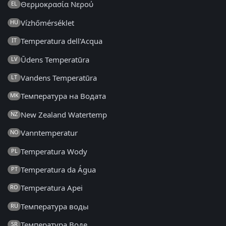
Θερμοκρασία Νερού
EL
Vízhőmérséklet
HU
Temperatura dell'Acqua
IT
Ūdens Temperatūra
LV
Vandens Temperatūra
LT
Температура на Водата
MK
New Zealand Watertemp
NZ
Vanntemperatur
NO
Temperatura Wody
PL
Temperatura da Água
PT
Temperatura Apei
RO
Температура воды
RU
Температура Воде
SR