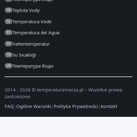
Teplota Vody
SK
Temperatura Vode
SL
Temperatura del Agua
ES
Vattentemperatur
SV
Su Sıcaklığı
TR
Температура Води
UK
2014 - 2026 © temperaturamorza.pl – Wszelkie prawa
zastrzeżone
FAQ
|
Ogólne Warunki
|
Polityka Prywatności
|
Kontakt