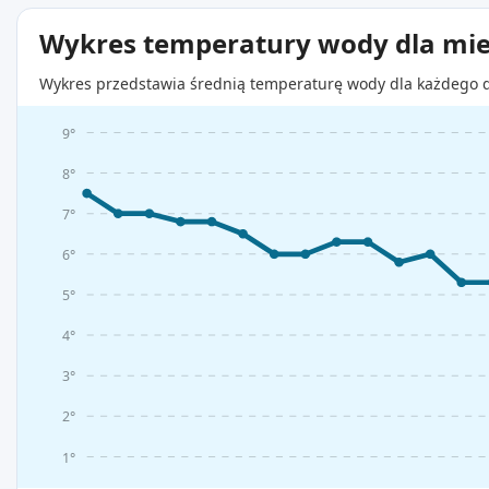
Wykres temperatury wody dla mie
Wykres przedstawia średnią temperaturę wody dla każdego d
9°
8°
7°
6°
5°
4°
3°
2°
1°