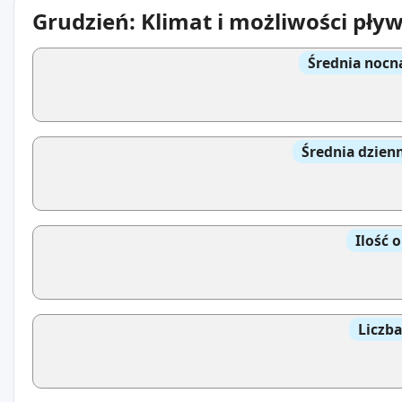
Grudzień: Klimat i możliwości pły
Średnia nocn
Średnia dzien
Ilość 
Liczb