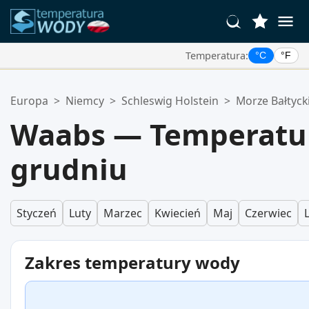
Temperatura:
°C
°F
Twoje Ulubione Lokalizacje:
Europa
>
Niemcy
>
Schleswig Holstein
>
Morze Bałtyck
Twoja lista ulubionych jest pusta.
Waabs — Temperatu
grudniu
Styczeń
Luty
Marzec
Kwiecień
Maj
Czerwiec
Zakres temperatury wody