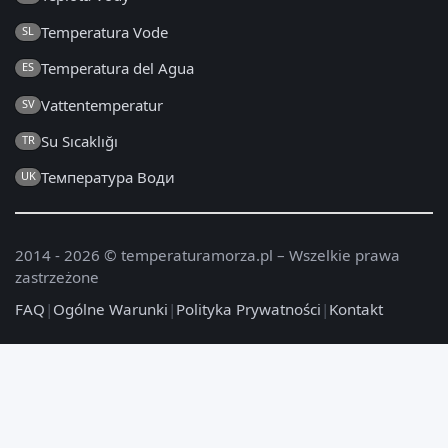
Temperatura Vode
SL
Temperatura del Agua
ES
Vattentemperatur
SV
Su Sıcaklığı
TR
Температура Води
UK
2014 - 2026 © temperaturamorza.pl – Wszelkie prawa
zastrzeżone
FAQ
|
Ogólne Warunki
|
Polityka Prywatności
|
Kontakt