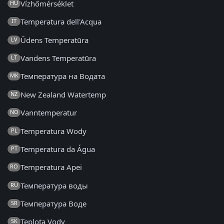
Vízhőmérséklet
HU
Temperatura dell'Acqua
IT
Ūdens Temperatūra
LV
Vandens Temperatūra
LT
Температура на Водата
MK
New Zealand Watertemp
NZ
Vanntemperatur
NO
Temperatura Wody
PL
Temperatura da Água
PT
Temperatura Apei
RO
Температура воды
RU
Температура Воде
SR
Teplota Vody
SK