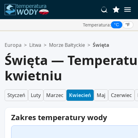
Temperatura:
°C
°F
Twoje Ulubione Lokalizacje:
Europa
>
Litwa
>
Morze Bałtyckie
>
Święta
Twoja lista ulubionych jest pusta.
Święta — Temperatu
kwietniu
Styczeń
Luty
Marzec
Kwiecień
Maj
Czerwiec
Zakres temperatury wody