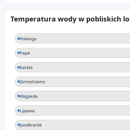
Temperatura wody w pobliskich lo
Połanga
Pape
Karklė
Jūrmalciems
Kłajpeda
Lipawa
Juodkrantė