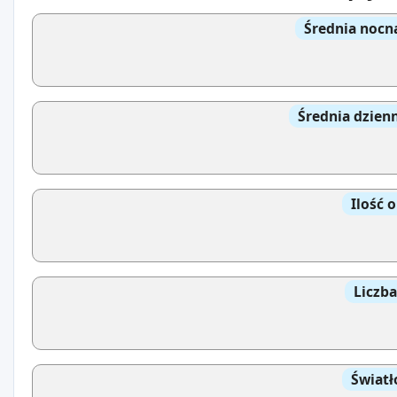
Średnia nocn
Średnia dzien
Ilość 
Liczb
Światł