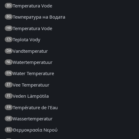
Temperatura Vode
BS
Температура на Водата
BG
Temperatura Vode
HR
Teplota Vody
CS
Vandtemperatur
DA
Watertemperatuur
NL
Water Temperature
EN
Vee Temperatuur
ET
Veden Lämpötila
FI
Température de l'Eau
FR
Wassertemperatur
DE
Θερμοκρασία Νερού
EL