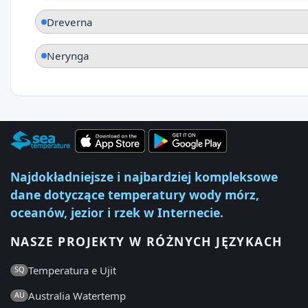
Dreverna
Nerynga
Najdokładniejsze i najbardziej kompleksowe
dane dotyczące temperatury wody mórz,
oceanów, jezior i rzek w Internecie.
NASZE PROJEKTY W RÓŻNYCH JĘZYKACH
Temperatura e Ujit
SQ
Australia Watertemp
AU