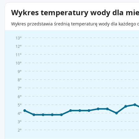
Wykres temperatury wody dla mie
Wykres przedstawia średnią temperaturę wody dla każdego d
13°
12°
11°
10°
9°
8°
7°
6°
5°
4°
3°
2°