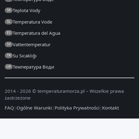
Teplota Vody
SK
Temperatura Vode
SL
Temperatura del Agua
ES
Vattentemperatur
SV
Su Sıcaklığı
TR
Температура Води
UK
2014 - 2026 © temperaturamorza.pl – Wszelkie prawa
zastrzeżone
FAQ
|
Ogólne Warunki
|
Polityka Prywatności
|
Kontakt