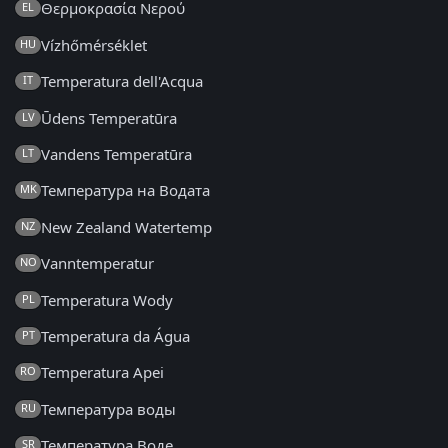
Θερμοκρασία Νερού
EL
Vízhőmérséklet
HU
Temperatura dell'Acqua
IT
Ūdens Temperatūra
LV
Vandens Temperatūra
LT
Температура на Водата
MK
New Zealand Watertemp
NZ
Vanntemperatur
NO
Temperatura Wody
PL
Temperatura da Água
PT
Temperatura Apei
RO
Температура воды
RU
Температура Воде
SR