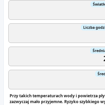
Światł
Liczba godz
Średni
Śre
Przy takich temperaturach wody i powietrza pł
zazwyczaj mało przyjemne. Ryzyko szybkiego wy