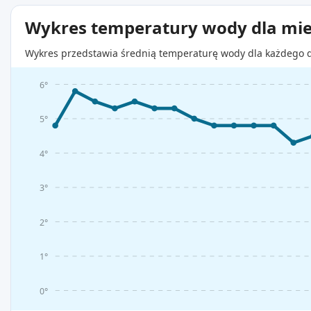
Wykres temperatury wody dla mie
Wykres przedstawia średnią temperaturę wody dla każdego d
6°
5°
4°
3°
2°
1°
0°