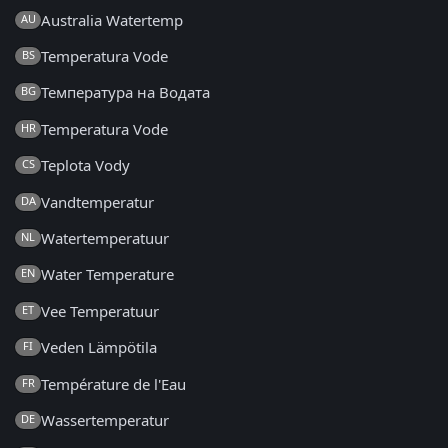
Australia Watertemp
AU
Temperatura Vode
BS
Температура на Водата
BG
Temperatura Vode
HR
Teplota Vody
CS
Vandtemperatur
DA
Watertemperatuur
NL
Water Temperature
EN
Vee Temperatuur
ET
Veden Lämpötila
FI
Température de l'Eau
FR
Wassertemperatur
DE