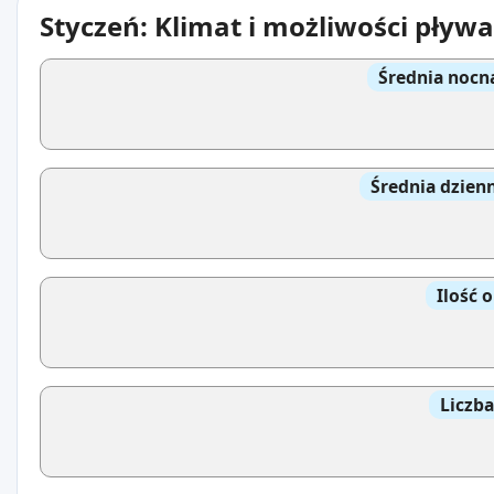
Styczeń: Klimat i możliwości pływ
Średnia nocn
Średnia dzien
Ilość 
Liczb