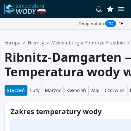
Temperatura:
°C
°F
Twoje Ulubione Lokalizacje:
Europa
>
Niemcy
>
Meklemburgia Pomorze Przednie
>
Twoja lista ulubionych jest pusta.
Ribnitz-Damgarten 
Temperatura wody w
Styczeń
Luty
Marzec
Kwiecień
Maj
Czerwiec
Zakres temperatury wody