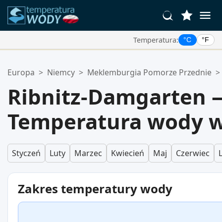
Temperatura:
°C
°F
Twoje Ulubione Lokalizacje:
Europa
>
Niemcy
>
Meklemburgia Pomorze Przednie
>
Twoja lista ulubionych jest pusta.
Ribnitz-Damgarten 
Temperatura wody w
Styczeń
Luty
Marzec
Kwiecień
Maj
Czerwiec
Zakres temperatury wody