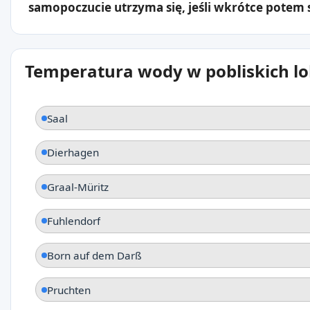
samopoczucie utrzyma się, jeśli wkrótce potem s
Temperatura wody w pobliskich lo
Saal
Dierhagen
Graal-Müritz
Fuhlendorf
Born auf dem Darß
Pruchten