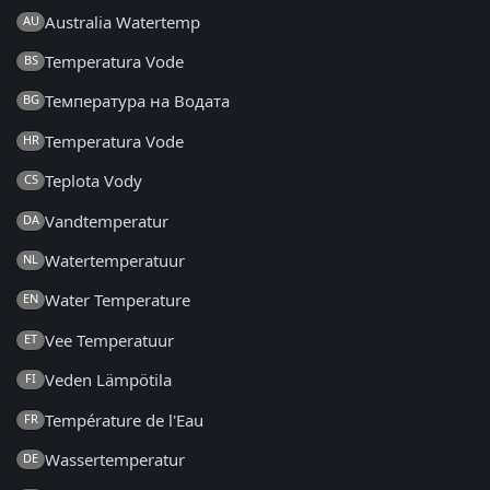
Australia Watertemp
AU
Temperatura Vode
BS
Температура на Водата
BG
Temperatura Vode
HR
Teplota Vody
CS
Vandtemperatur
DA
Watertemperatuur
NL
Water Temperature
EN
Vee Temperatuur
ET
Veden Lämpötila
FI
Température de l'Eau
FR
Wassertemperatur
DE