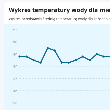
Wykres temperatury wody dla mie
Wykres przedstawia średnią temperaturę wody dla każdego d
21°
20°
19°
18°
17°
16°
15°