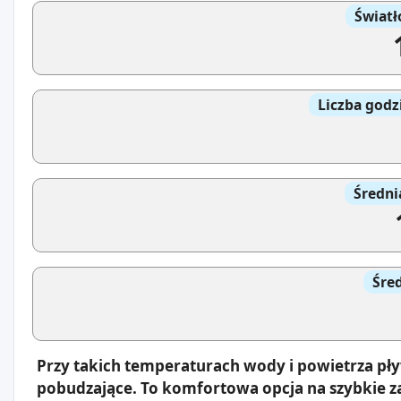
Światł
Liczba godz
Średni
Śre
Przy takich temperaturach wody i powietrza pły
pobudzające. To komfortowa opcja na szybkie z