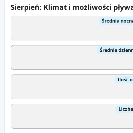
Sierpień: Klimat i możliwości pływ
Średnia nocn
Średnia dzien
Ilość 
Liczb