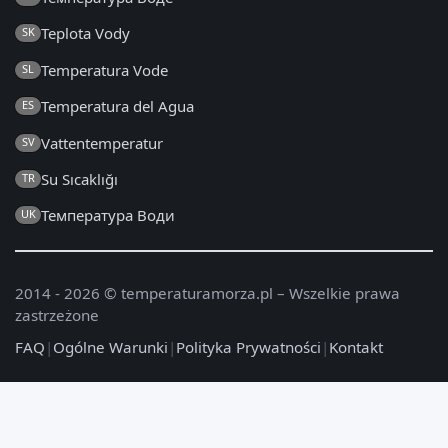
Teplota Vody
SK
Temperatura Vode
SL
Temperatura del Agua
ES
Vattentemperatur
SV
Su Sıcaklığı
TR
Температура Води
UK
2014 - 2026 © temperaturamorza.pl – Wszelkie prawa
zastrzeżone
FAQ
|
Ogólne Warunki
|
Polityka Prywatności
|
Kontakt