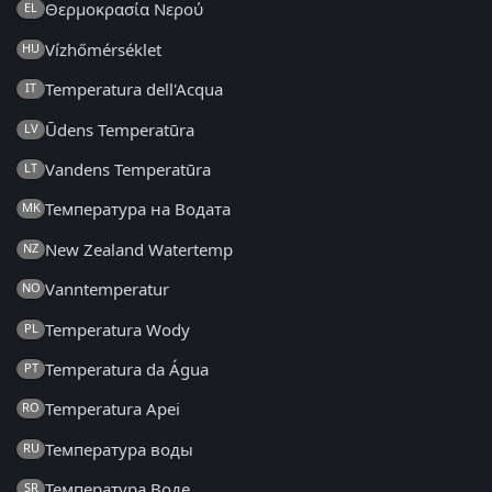
Θερμοκρασία Νερού
EL
Vízhőmérséklet
HU
Temperatura dell'Acqua
IT
Ūdens Temperatūra
LV
Vandens Temperatūra
LT
Температура на Водата
MK
New Zealand Watertemp
NZ
Vanntemperatur
NO
Temperatura Wody
PL
Temperatura da Água
PT
Temperatura Apei
RO
Температура воды
RU
Температура Воде
SR