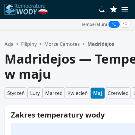
Temperatura:
°C
°F
Twoje Ulubione Lokalizacje:
Azja
>
Filipiny
>
Morze Camotes
>
Madridejos
Twoja lista ulubionych jest pusta.
Madridejos — Tempe
w maju
Styczeń
Luty
Marzec
Kwiecień
Maj
Czerwiec
Zakres temperatury wody