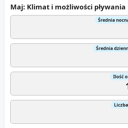
Maj: Klimat i możliwości pływania
Średnia nocn
Średnia dzien
Ilość 
Liczb