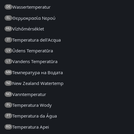
Wassertemperatur
DE
Θερμοκρασία Νερού
EL
Vízhőmérséklet
HU
Temperatura dell'Acqua
IT
Ūdens Temperatūra
LV
Vandens Temperatūra
LT
Температура на Водата
MK
New Zealand Watertemp
NZ
Vanntemperatur
NO
Temperatura Wody
PL
Temperatura da Água
PT
Temperatura Apei
RO