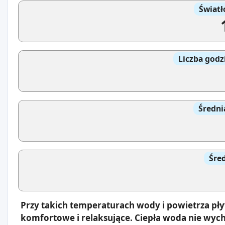
Światł
Liczba godz
Średni
Śre
Przy takich temperaturach wody i powietrza pł
komfortowe i relaksujące. Ciepła woda nie wyc