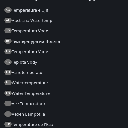
Temperatura e Ujit
SQ
Australia Watertemp
AU
Temperatura Vode
BS
Температура на Водата
BG
Temperatura Vode
HR
Teplota Vody
CS
Vandtemperatur
DA
Watertemperatuur
NL
Water Temperature
EN
Vee Temperatuur
ET
Veden Lämpötila
FI
Température de l'Eau
FR