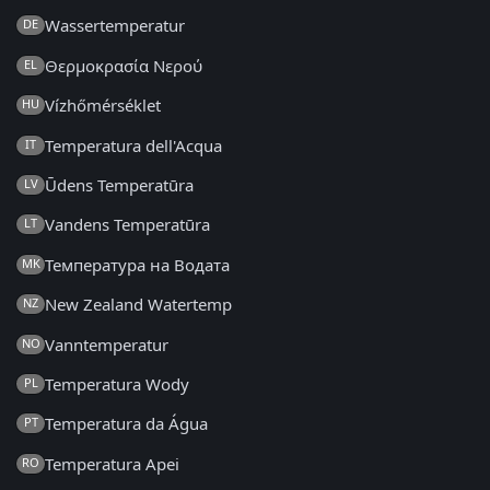
Wassertemperatur
DE
Θερμοκρασία Νερού
EL
Vízhőmérséklet
HU
Temperatura dell'Acqua
IT
Ūdens Temperatūra
LV
Vandens Temperatūra
LT
Температура на Водата
MK
New Zealand Watertemp
NZ
Vanntemperatur
NO
Temperatura Wody
PL
Temperatura da Água
PT
Temperatura Apei
RO