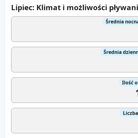
Lipiec: Klimat i możliwości pływan
Średnia nocn
Średnia dzien
Ilość 
Liczb