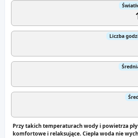
Światł
Liczba godz
Średni
Śre
Przy takich temperaturach wody i powietrza pł
komfortowe i relaksujące. Ciepła woda nie wyc