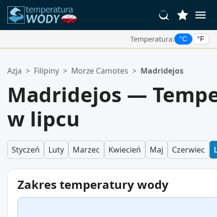
Temperatura:
°C
°F
Twoje Ulubione Lokalizacje:
Azja
>
Filipiny
>
Morze Camotes
>
Madridejos
Twoja lista ulubionych jest pusta.
Madridejos — Tempe
w lipcu
Styczeń
Luty
Marzec
Kwiecień
Maj
Czerwiec
Zakres temperatury wody