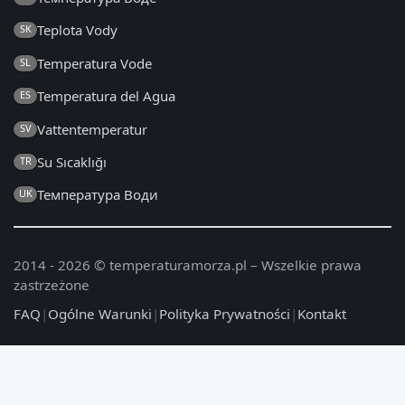
Teplota Vody
SK
Temperatura Vode
SL
Temperatura del Agua
ES
Vattentemperatur
SV
Su Sıcaklığı
TR
Температура Води
UK
2014 - 2026 © temperaturamorza.pl – Wszelkie prawa
zastrzeżone
FAQ
|
Ogólne Warunki
|
Polityka Prywatności
|
Kontakt