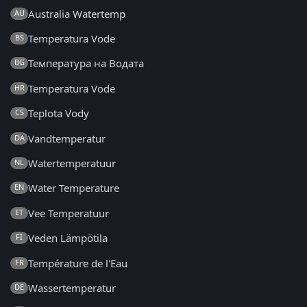
Australia Watertemp
AU
Temperatura Vode
BS
Температура на Водата
BG
Temperatura Vode
HR
Teplota Vody
CS
Vandtemperatur
DA
Watertemperatuur
NL
Water Temperature
EN
Vee Temperatuur
ET
Veden Lämpötila
FI
Température de l'Eau
FR
Wassertemperatur
DE