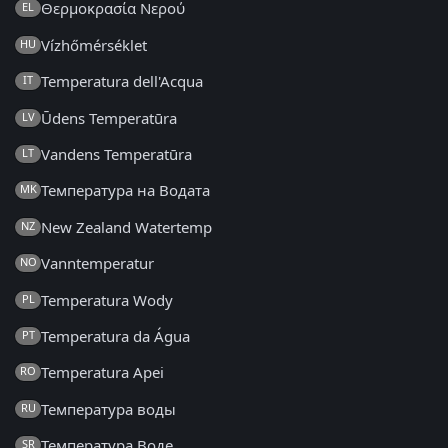
Θερμοκρασία Νερού
EL
Vízhőmérséklet
HU
Temperatura dell'Acqua
IT
Ūdens Temperatūra
LV
Vandens Temperatūra
LT
Температура на Водата
MK
New Zealand Watertemp
NZ
Vanntemperatur
NO
Temperatura Wody
PL
Temperatura da Água
PT
Temperatura Apei
RO
Температура воды
RU
Температура Воде
SR