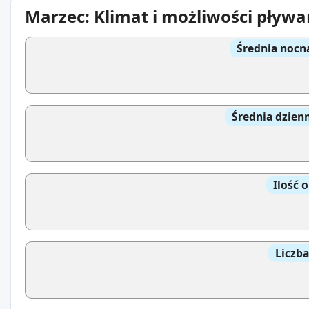
Marzec: Klimat i możliwości pływa
Średnia nocn
Średnia dzien
Ilość 
Liczb