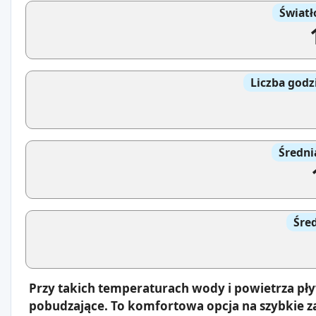
Światł
Liczba godz
Średni
Śre
Przy takich temperaturach wody i powietrza pły
pobudzające. To komfortowa opcja na szybkie z