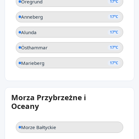
Öregrund
17°C
Anneberg
17°C
Alunda
17°C
Östhammar
17°C
Marieberg
17°C
Morza Przybrzeżne i
Oceany
Morze Bałtyckie