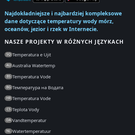
Najdokładniejsze i najbardziej kompleksowe
dane dotyczące temperatury wody mórz,
oceanów, jezior i rzek w Internecie.
NASZE PROJEKTY W RÓŻNYCH JĘZYKACH
Temperatura e Ujit
SQ
Australia Watertemp
AU
Temperatura Vode
BS
Температура на Водата
BG
Temperatura Vode
HR
Teplota Vody
CS
Vandtemperatur
DA
Watertemperatuur
NL