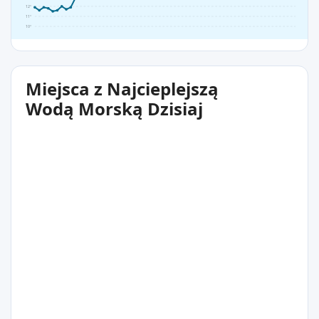
12°
11°
10°
Miejsca z Najcieplejszą
Wodą Morską Dzisiaj
17°C