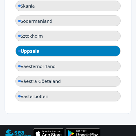
Skania
Södermanland
Sztokholm
Uppsala
Väesternorrland
Väestra Göetaland
Västerbotten