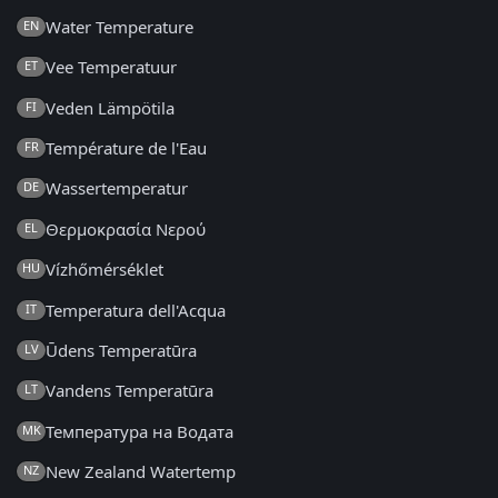
Water Temperature
EN
Vee Temperatuur
ET
Veden Lämpötila
FI
Température de l'Eau
FR
Wassertemperatur
DE
Θερμοκρασία Νερού
EL
Vízhőmérséklet
HU
Temperatura dell'Acqua
IT
Ūdens Temperatūra
LV
Vandens Temperatūra
LT
Температура на Водата
MK
New Zealand Watertemp
NZ