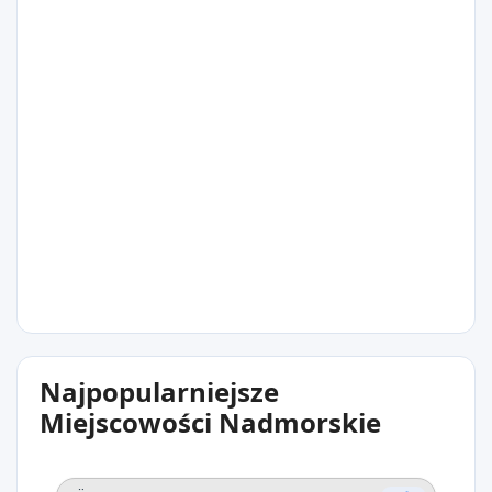
17°C
Östhammar
17°C
Najpopularniejsze
Marieberg
Miejscowości Nadmorskie