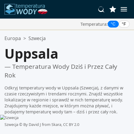
Temperatura:
°C
°F
Twoje Ulubione Lokalizacje:
Europa
>
Szwecja
Twoja lista ulubionych jest pusta.
Uppsala
— Temperatura Wody Dziś i Przez Cały
Rok
Odkryj temperatury wody w Uppsala (Szwecja), z danymi w
czasie rzeczywistym i trendami rocznymi. Znajdź wszystkie
lokalizacje w regionie i sprawdź w nich temperaturę wody.
Znajdujemy każde miejsce, w którym można pływać, i
podajemy temperaturę wody tam – dziś i przez cały rok.
Szwecja ©
By David J from Skara, CC BY 2.0