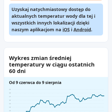
Uzyskaj natychmiastowy dostęp do
aktualnych temperatur wody dla tej i
wszystkich innych lokalizacji dzięki
naszym aplikacjom na
iOS
i
Android
.
Wykres zmian średniej
temperatury w ciągu ostatnich
60 dni
Od 9 czerwca do 9 sierpnia
19°
18°
17°
16°
15°
14°
13°