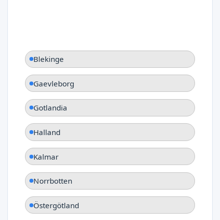
Blekinge
Gaevleborg
Gotlandia
Halland
Kalmar
Norrbotten
Östergötland