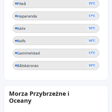
Piteå
15°C
Haparanda
17°C
Kalix
16°C
Rolfs
16°C
Gammelstad
17°C
Båtskärsnäs
16°C
Morza Przybrzeżne i
Oceany