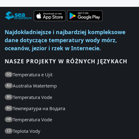
Najdokładniejsze i najbardziej kompleksowe
dane dotyczące temperatury wody mórz,
oceanów, jezior i rzek w Internecie.
NASZE PROJEKTY W RÓŻNYCH JĘZYKACH
Temperatura e Ujit
SQ
Australia Watertemp
AU
Temperatura Vode
BS
Температура на Водата
BG
Temperatura Vode
HR
Teplota Vody
CS