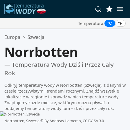
Temperatura:
°C
°F
Twoje Ulubione Lokalizacje:
Europa
>
Szwecja
Twoja lista ulubionych jest pusta.
Norrbotten
— Temperatura Wody Dziś i Przez Cały
Rok
Odkryj temperatury wody w Norrbotten (Szwecja), z danymi w
czasie rzeczywistym i trendami rocznymi. Znajdź wszystkie
lokalizacje w regionie i sprawdź w nich temperaturę wody.
Znajdujemy każde miejsce, w którym można pływać, i
podajemy temperaturę wody tam – dziś i przez cały rok.
Norrbotten, Szwecja ©
By Andreas Harnemo, CC BY-SA 3.0