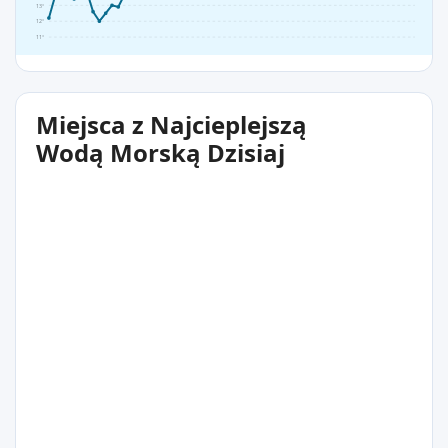
13°
12°
11°
Miejsca z Najcieplejszą
Wodą Morską Dzisiaj
17°C