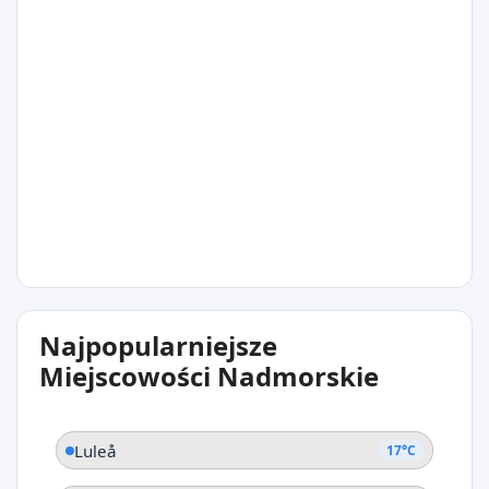
16°C
Båtskärsnäs
15°C
Najpopularniejsze
Piteå
Miejscowości Nadmorskie
Luleå
17°C