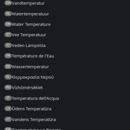
Vandtemperatur
DA
Watertemperatuur
NL
Water Temperature
EN
Vee Temperatuur
ET
Veden Lämpötila
FI
Température de l'Eau
FR
Wassertemperatur
DE
Θερμοκρασία Νερού
EL
Vízhőmérséklet
HU
Temperatura dell'Acqua
IT
Ūdens Temperatūra
LV
Vandens Temperatūra
LT
Температура на Водата
MK