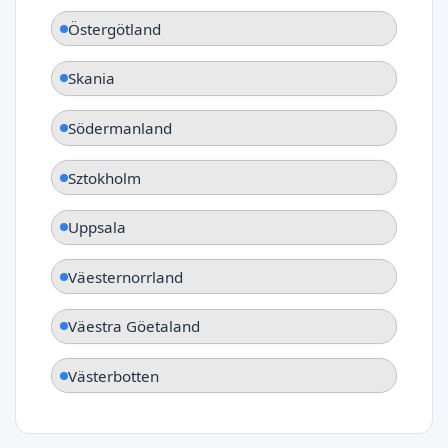
Östergötland
Skania
Södermanland
Sztokholm
Uppsala
Väesternorrland
Väestra Göetaland
Västerbotten