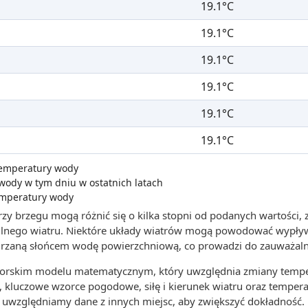
19.1°C
19.1°C
19.1°C
19.1°C
19.1°C
19.1°C
 temperatury wody
wody w tym dniu w ostatnich latach
emperatury wody
zy brzegu mogą różnić się o kilka stopni od podanych wartości,
 silnego wiatru. Niektóre układy wiatrów mogą powodować wypły
grzaną słońcem wodę powierzchniową, co prowadzi do zauważaln
utorskim modelu matematycznym, który uwzględnia zmiany tempe
, kluczowe wzorce pogodowe, siłę i kierunek wiatru oraz tempera
uwzględniamy dane z innych miejsc, aby zwiększyć dokładność.