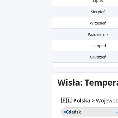
Lipiec
Sierpień
Wrzesień
Październik
Listopad
Grudzień
Wisła: Temper
🇵🇱 Polska
>
Wojewod
Gdańsk
2