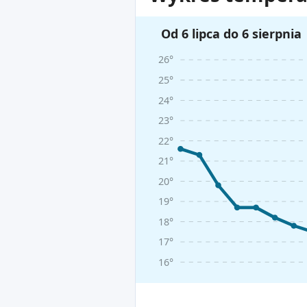
Od 6 lipca do 6 sierpnia
26°
25°
24°
23°
22°
21°
20°
19°
18°
17°
16°