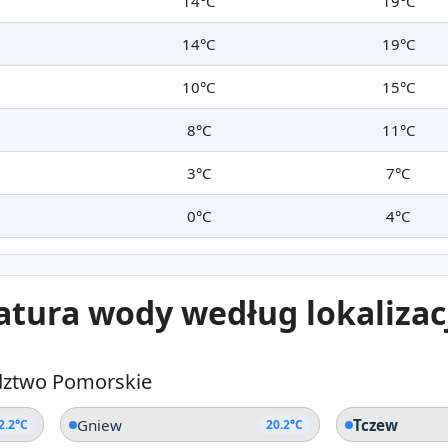
14°C
19°C
14°C
19°C
10°C
15°C
8°C
11°C
3°C
7°C
0°C
4°C
atura wody według lokalizac
ztwo Pomorskie
Gniew
Tczew
2.2°C
20.2°C