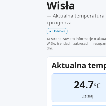
Wisła
— Aktualna temperatura 
i prognoza
★
Obserwuj
Ta strona zawiera informacje o aktu
Wiśle, trendach, zakresach miesięczn
dni.
Aktualna tem
24.7
°C
Dzisiaj