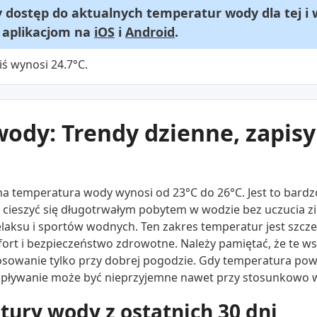
dostęp do aktualnych temperatur wody dla tej i 
m aplikacjom na
iOS
i
Android
.
ś wynosi 24.7°C.
ody: Trendy dzienne, zapisy 
lna temperatura wody wynosi od 23°C do 26°C. Jest to bar
e cieszyć się długotrwałym pobytem w wodzie bez uczucia z
o relaksu i sportów wodnych. Ten zakres temperatur jest szc
ort i bezpieczeństwo zdrowotne. Należy pamiętać, że te ws
osowanie tylko przy dobrej pogodzie. Gdy temperatura powi
, pływanie może być nieprzyjemne nawet przy stosunkowo 
ury wody z ostatnich 30 dni