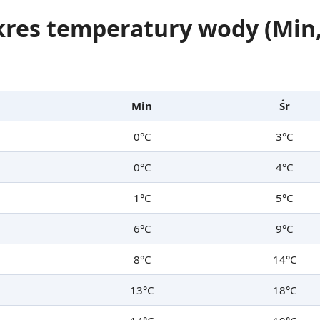
kres temperatury wody (Min,
Min
Śr
0°C
3°C
0°C
4°C
1°C
5°C
6°C
9°C
8°C
14°C
13°C
18°C