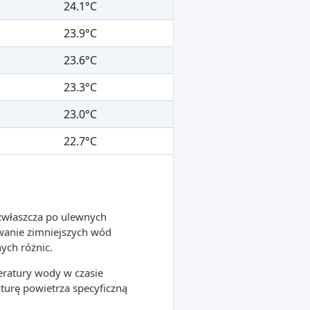
24.1°C
23.9°C
23.6°C
23.3°C
23.0°C
22.7°C
 zwłaszcza po ulewnych
wanie zimniejszych wód
ych różnic.
ratury wody w czasie
turę powietrza specyficzną