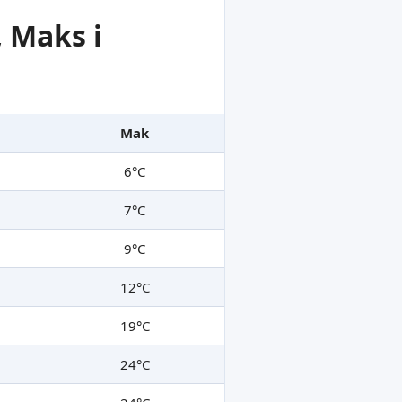
 Maks i
Mak
6°C
7°C
9°C
12°C
19°C
24°C