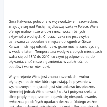
Góra Kalwaria, położona w województwie mazowieckim,
znajduje się nad Wisłą, najdłuższą rzeką w Polsce. Wisła
oferuje malownicze widoki i możliwości różnych
aktywności wodnych. Chociaż rzeka nie jest zwykle
uznawana za popularne miejsce do kąpieli w Górze
Kalwarii, istnieją odcinki rzeki, gdzie można zanurzyć się
w wodzie latem. Temperatura wody w ciepłych miesiącach
waha się od 18°C do 22°C, co czyni ją odpowiednią do
pływania, choć może się zmieniać w zależności od
opadów i warunków rzeki.
W tym rejonie Wisła jest znana z szerokich i wolno
płynących odcinków, które sprawiają, że pływanie w
wyznaczonych miejscach jest stosunkowo bezpieczne.
Niemniej jednak Wisła to wciąż duża i potężna rzeka, a
silne prądy mogą czasem pojawić się niespodziewanie,
zwłaszcza po obfitych opadach deszczu. Dlatego ważne
jest, aby zachować ostrożność i pływać tylko w miejscach,