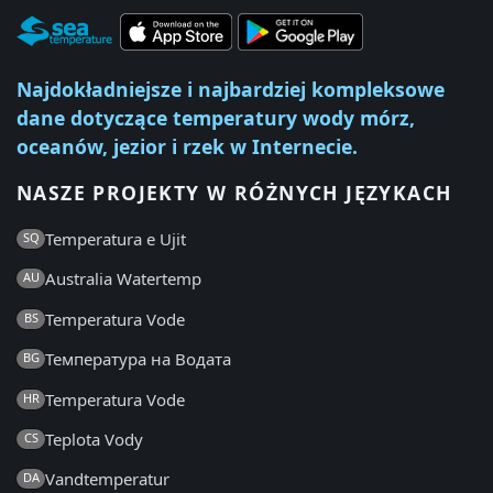
Najdokładniejsze i najbardziej kompleksowe
dane dotyczące temperatury wody mórz,
oceanów, jezior i rzek w Internecie.
NASZE PROJEKTY W RÓŻNYCH JĘZYKACH
Temperatura e Ujit
SQ
Australia Watertemp
AU
Temperatura Vode
BS
Температура на Водата
BG
Temperatura Vode
HR
Teplota Vody
CS
Vandtemperatur
DA