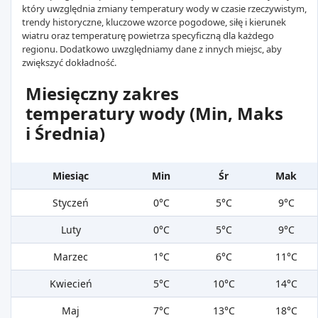
który uwzględnia zmiany temperatury wody w czasie rzeczywistym,
trendy historyczne, kluczowe wzorce pogodowe, siłę i kierunek
wiatru oraz temperaturę powietrza specyficzną dla każdego
regionu. Dodatkowo uwzględniamy dane z innych miejsc, aby
zwiększyć dokładność.
Miesięczny zakres
temperatury wody (Min, Maks
i Średnia)
Miesiąc
Min
Śr
Mak
Styczeń
0°C
5°C
9°C
Luty
0°C
5°C
9°C
Marzec
1°C
6°C
11°C
Kwiecień
5°C
10°C
14°C
Maj
7°C
13°C
18°C