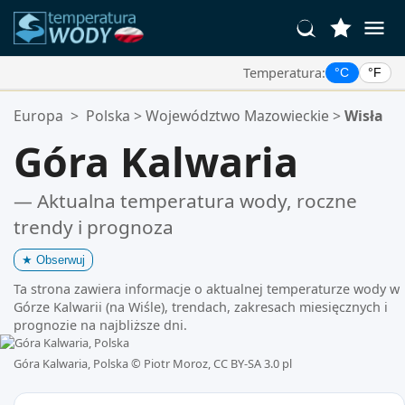
Temperatura:
°C
°F
Twoje Ulubione Lokalizacje:
Europa
>
Polska
>
Województwo Mazowieckie
>
Wisła
Twoja lista ulubionych jest pusta.
Góra Kalwaria
— Aktualna temperatura wody, roczne
trendy i prognoza
★
Obserwuj
Ta strona zawiera informacje o aktualnej temperaturze wody w
Górze Kalwarii (na Wiśle), trendach, zakresach miesięcznych i
prognozie na najbliższe dni.
Góra Kalwaria, Polska ©
Piotr Moroz, CC BY-SA 3.0 pl