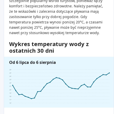
szczególnie popularny wśród turystów, ponieważ łączy
komfort i bezpieczeństwo zdrowotne. Należy pamiętać,
że te wskazówki i zalecenia dotyczące pływania mają
zastosowanie tylko przy dobrej pogodzie. Gdy
temperatura powietrza wynosi poniżej 20°C, a czasami
nawet poniżej 25°C, pływanie może być nieprzyjemne
nawet przy stosunkowo wysokiej temperaturze wody.
Wykres temperatury wody z
ostatnich 30 dni
Od 6 lipca do 6 sierpnia
26°
25°
24°
23°
22°
21°
20°
19°
18°
17°
16°