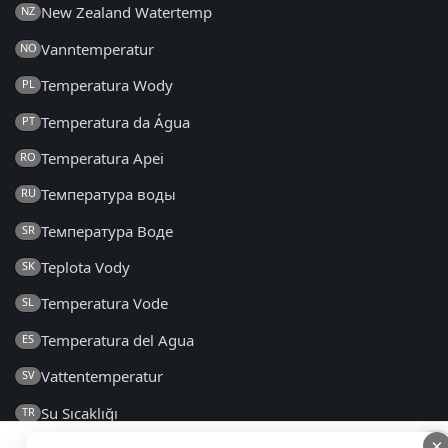
New Zealand Watertemp
NZ
Vanntemperatur
NO
Temperatura Wody
PL
Temperatura da Água
PT
Temperatura Apei
RO
Температура воды
RU
Температура Воде
SR
Teplota Vody
SK
Temperatura Vode
SL
Temperatura del Agua
ES
Vattentemperatur
SV
Su Sıcaklığı
TR
×
UK