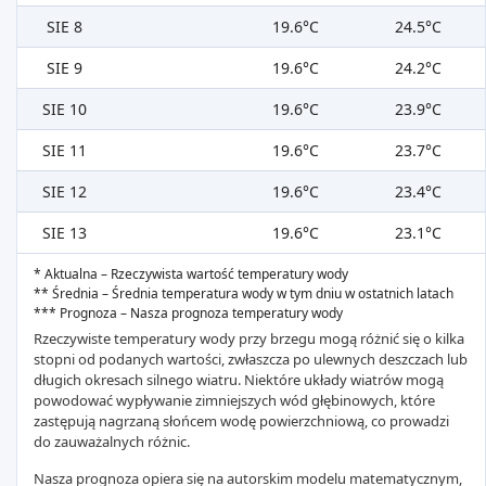
SIE 8
19.6°C
24.5°C
SIE 9
19.6°C
24.2°C
SIE 10
19.6°C
23.9°C
SIE 11
19.6°C
23.7°C
SIE 12
19.6°C
23.4°C
SIE 13
19.6°C
23.1°C
* Aktualna – Rzeczywista wartość temperatury wody
** Średnia – Średnia temperatura wody w tym dniu w ostatnich latach
*** Prognoza – Nasza prognoza temperatury wody
Rzeczywiste temperatury wody przy brzegu mogą różnić się o kilka
stopni od podanych wartości, zwłaszcza po ulewnych deszczach lub
długich okresach silnego wiatru. Niektóre układy wiatrów mogą
powodować wypływanie zimniejszych wód głębinowych, które
zastępują nagrzaną słońcem wodę powierzchniową, co prowadzi
do zauważalnych różnic.
Nasza prognoza opiera się na autorskim modelu matematycznym,