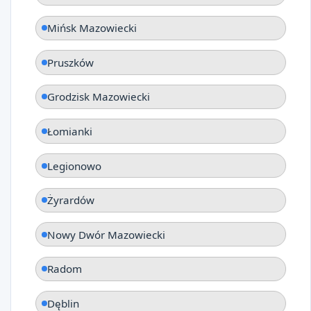
Mińsk Mazowiecki
Pruszków
Grodzisk Mazowiecki
Łomianki
Legionowo
Żyrardów
Nowy Dwór Mazowiecki
Radom
Dęblin