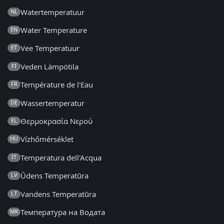
Watertemperatuur
NL
Water Temperature
EN
Vee Temperatuur
ET
Veden Lämpötila
FI
Température de l'Eau
FR
Wassertemperatur
DE
Θερμοκρασία Νερού
EL
Vízhőmérséklet
HU
Temperatura dell'Acqua
IT
Ūdens Temperatūra
LV
Vandens Temperatūra
LT
Температура на Водата
MK