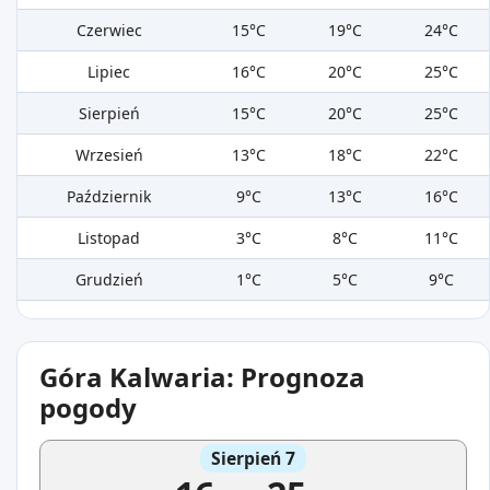
Czerwiec
15°C
19°C
24°C
Lipiec
16°C
20°C
25°C
Sierpień
15°C
20°C
25°C
Wrzesień
13°C
18°C
22°C
Październik
9°C
13°C
16°C
Listopad
3°C
8°C
11°C
Grudzień
1°C
5°C
9°C
Góra Kalwaria: Prognoza
pogody
Sierpień 7