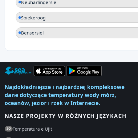
Neuharlingersiel
Spiekeroog
Bensersiel
Najdokładniejsze i najbardziej kompleksowe
dane dotyczące temperatury wody mórz,
oceanów, jezior i rzek w Internecie.
NASZE PROJEKTY W RÓŻNYCH JĘZYKACH
Temperatura e Ujit
SQ