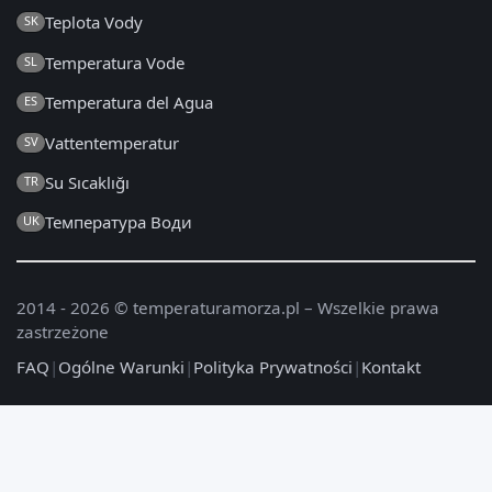
Teplota Vody
SK
Temperatura Vode
SL
Temperatura del Agua
ES
Vattentemperatur
SV
Su Sıcaklığı
TR
Температура Води
UK
2014 - 2026 © temperaturamorza.pl – Wszelkie prawa
zastrzeżone
FAQ
|
Ogólne Warunki
|
Polityka Prywatności
|
Kontakt