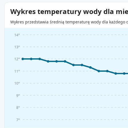
Wykres temperatury wody dla mie
Wykres przedstawia średnią temperaturę wody dla każdego d
14°
13°
12°
11°
10°
9°
8°
7°