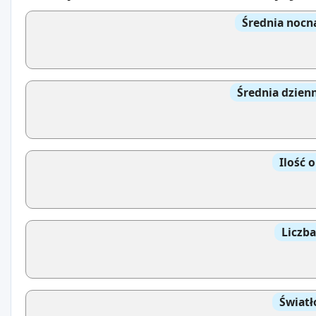
Średnia nocn
Średnia dzien
Ilość 
Liczb
Światł