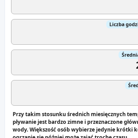
Liczba godz
Średni
Śre
Przy takim stosunku średnich miesięcznych tem
pływanie jest bardzo zimne i przeznaczone głów
wody. Większość osób wybierze jedynie krótki 
ogrzanie się później może zająć trochę czasu.