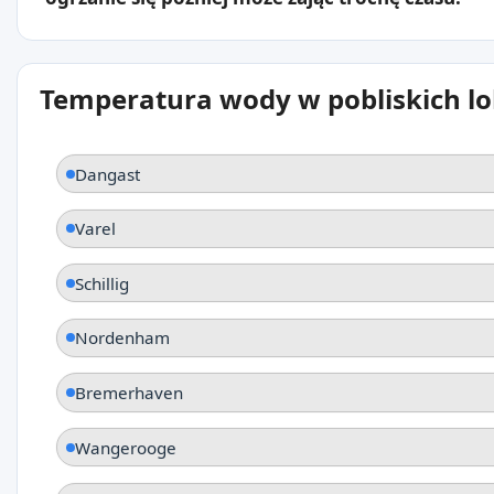
Temperatura wody w pobliskich lo
Dangast
Varel
Schillig
Nordenham
Bremerhaven
Wangerooge