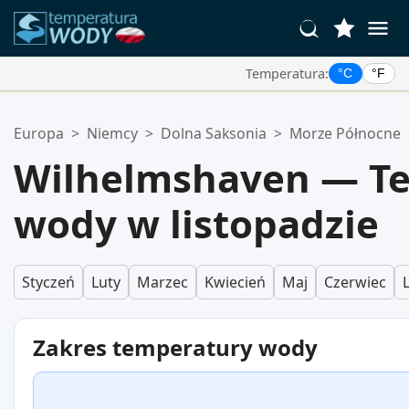
Temperatura:
°C
°F
Twoje Ulubione Lokalizacje:
Europa
>
Niemcy
>
Dolna Saksonia
>
Morze Północne
Twoja lista ulubionych jest pusta.
Wilhelmshaven — T
wody w listopadzie
Styczeń
Luty
Marzec
Kwiecień
Maj
Czerwiec
Zakres temperatury wody