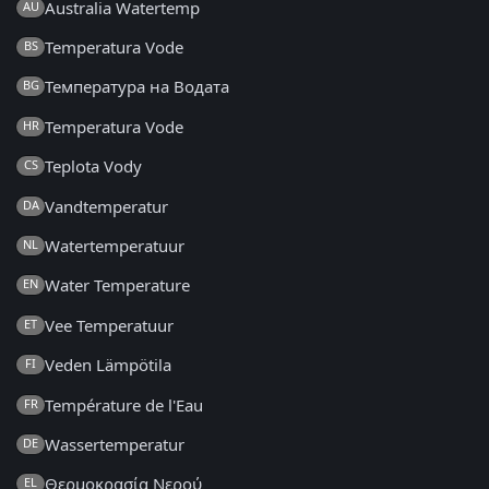
Australia Watertemp
AU
Temperatura Vode
BS
Температура на Водата
BG
Temperatura Vode
HR
Teplota Vody
CS
Vandtemperatur
DA
Watertemperatuur
NL
Water Temperature
EN
Vee Temperatuur
ET
Veden Lämpötila
FI
Température de l'Eau
FR
Wassertemperatur
DE
Θερμοκρασία Νερού
EL