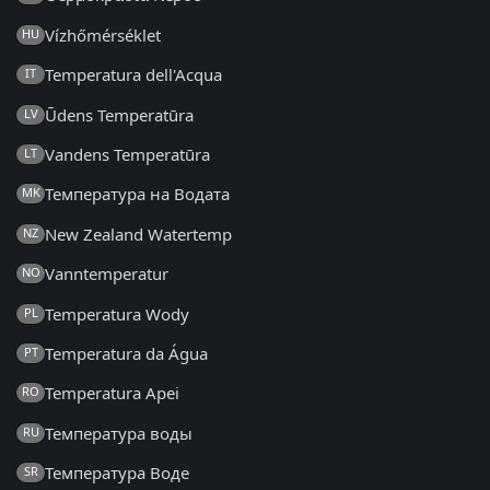
Vízhőmérséklet
HU
Temperatura dell'Acqua
IT
Ūdens Temperatūra
LV
Vandens Temperatūra
LT
Температура на Водата
MK
New Zealand Watertemp
NZ
Vanntemperatur
NO
Temperatura Wody
PL
Temperatura da Água
PT
Temperatura Apei
RO
Температура воды
RU
Температура Воде
SR