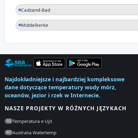
Cadzand-Bad
Middelkerke
Najdokładniejsze i najbardziej kompleksowe
dane dotyczące temperatury wody mórz,
oceanów, jezior i rzek w Internecie.
NASZE PROJEKTY W RÓŻNYCH JĘZYKACH
Temperatura e Ujit
SQ
Australia Watertemp
AU