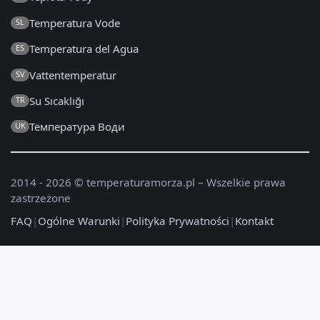
Temperatura Vode
SL
Temperatura del Agua
ES
Vattentemperatur
SV
Su Sıcaklığı
TR
Температура Води
UK
2014 - 2026 © temperaturamorza.pl – Wszelkie prawa
zastrzeżone
FAQ
|
Ogólne Warunki
|
Polityka Prywatności
|
Kontakt