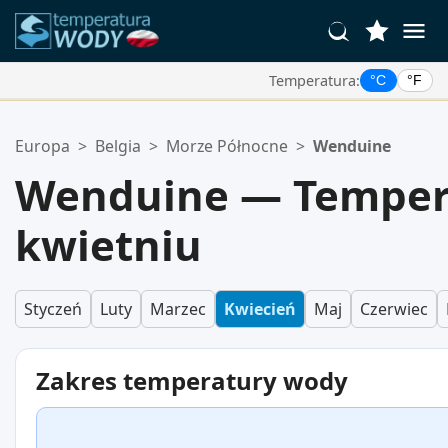
Temperatura:
°C
°F
Twoje Ulubione Lokalizacje:
Europa
>
Belgia
>
Morze Północne
>
Wenduine
Twoja lista ulubionych jest pusta.
Wenduine — Temper
kwietniu
Styczeń
Luty
Marzec
Kwiecień
Maj
Czerwiec
Zakres temperatury wody