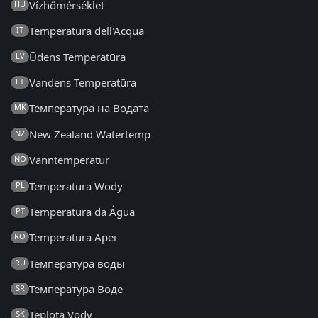
Vízhőmérséklet
HU
Temperatura dell'Acqua
IT
Ūdens Temperatūra
LV
Vandens Temperatūra
LT
Температура на Водата
MK
New Zealand Watertemp
NZ
Vanntemperatur
NO
Temperatura Wody
PL
Temperatura da Água
PT
Temperatura Apei
RO
Температура воды
RU
Температура Воде
SR
Teplota Vody
SK