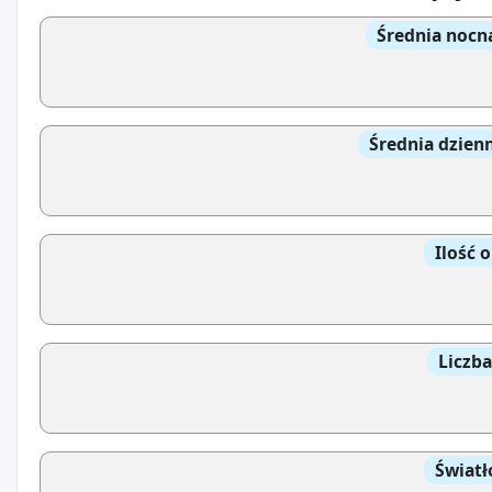
Średnia nocn
Średnia dzien
Ilość 
Liczb
Światł