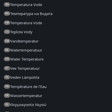
Temperatura Vode
BS
Температура на Водата
BG
Temperatura Vode
HR
Teplota Vody
CS
Vandtemperatur
DA
Watertemperatuur
NL
Water Temperature
EN
Vee Temperatuur
ET
Veden Lämpötila
FI
Température de l'Eau
FR
Wassertemperatur
DE
Θερμοκρασία Νερού
EL