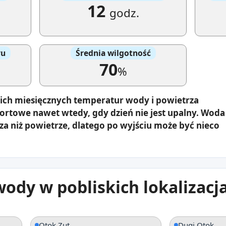
12
godz.
ru
Średnia wilgotność
70
%
ich miesięcznych temperatur wody i powietrza
fortowe nawet wtedy, gdy dzień nie jest upalny. Woda
za niż powietrze, dlatego po wyjściu może być nieco
ody w pobliskich lokalizacj
Otok Zut
Dugi Otok