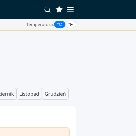
Temperatura:
°C
°F
iernik
Listopad
Grudzień