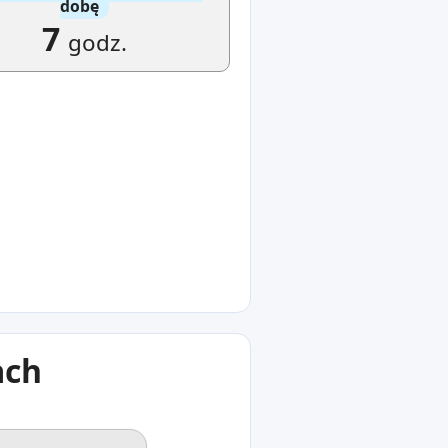
dobę
7
godz.
ach