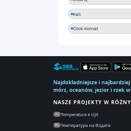
Kali
Otok Kornat
Najdokładniejsze i najbardzi
mórz, oceanów, jezior i rzek w
NASZE PROJEKTY W RÓŻNY
Temperatura e Ujit
SQ
Температура на Водата
BG