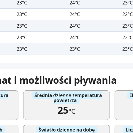
23°C
24°C
23°C
23°C
24°C
22°C
23°C
24°C
23°C
23°C
24°C
22°C
23°C
23°C
23°C
at i możliwości pływania
tura
Średnia dzienna temperatura
I
powietrza
25
°C
h
Światło dzienne na dobę
Lic