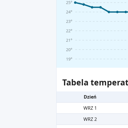
25°
24°
23°
22°
21°
20°
19°
Tabela temperat
Dzień
WRZ 1
WRZ 2