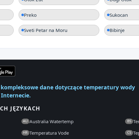
Preko
Sukocan
Sveti Petar na Moru
Bibinje
ej kompleksowe dane dotyczące temperatury wody
 Internecie.
CH JĘZYKACH
Australia Watertemp
Te
AU
BS
Temperatura Vode
Te
HR
CS