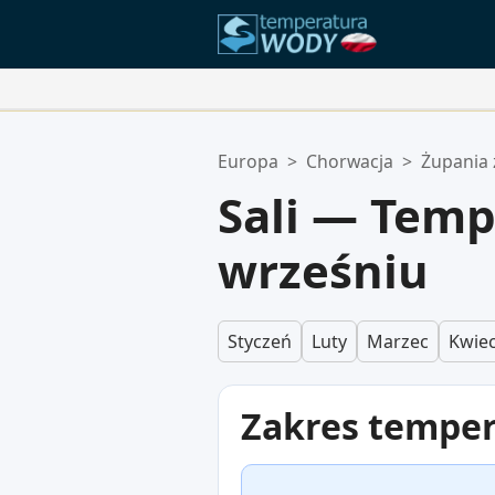
Twoje Ulubione Lokalizacje:
Europa
>
Chorwacja
>
Żupania 
Twoja lista ulubionych jest pusta.
Sali — Tem
wrześniu
Styczeń
Luty
Marzec
Kwiec
Zakres tempe