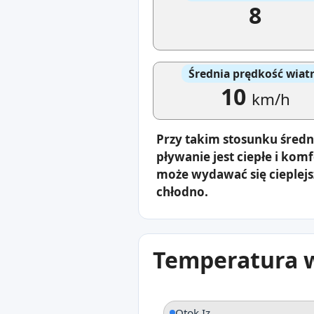
8
Średnia prędkość wiat
10
km/h
Przy takim stosunku średn
pływanie jest ciepłe i kom
może wydawać się cieplejs
chłodno.
Temperatura w
Otok Iz