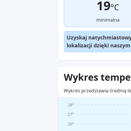
19
°C
minimalna
Uzyskaj natychmiastowy 
lokalizacji dzięki naszy
Wykres temper
Wykres przedstawia średnią t
28°
27°
26°