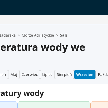
zadarska
>
Morze Adriatyckie
>
Sali
peratura wody we
ień
Maj
Czerwiec
Lipiec
Sierpień
Wrzesień
Paźdz
ratury wody