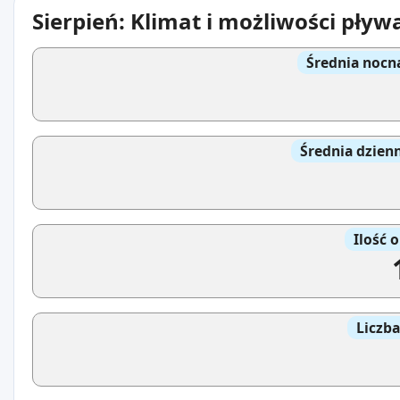
Sierpień: Klimat i możliwości pływ
Średnia nocn
Średnia dzien
Ilość 
Liczb