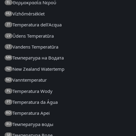
Θερμοκρασία Νερού
EL
Vízhőmérséklet
HU
Temperatura dell'Acqua
IT
Ūdens Temperatūra
LV
Vandens Temperatūra
LT
Температура на Водата
MK
New Zealand Watertemp
NZ
Vanntemperatur
NO
Temperatura Wody
PL
Temperatura da Água
PT
Temperatura Apei
RO
Температура воды
RU
Температура Воде
SR