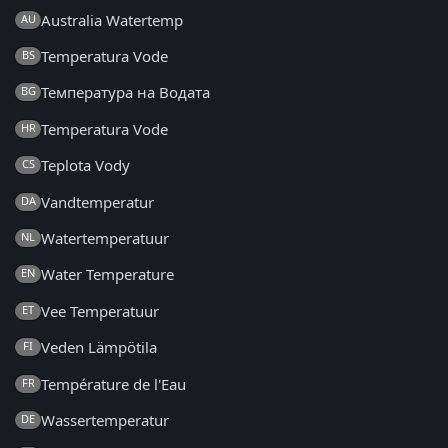
Australia Watertemp
AU
Temperatura Vode
BS
Температура на Водата
BG
Temperatura Vode
HR
Teplota Vody
CS
Vandtemperatur
DA
Watertemperatuur
NL
Water Temperature
EN
Vee Temperatuur
ET
Veden Lämpötila
FI
Température de l'Eau
FR
Wassertemperatur
DE