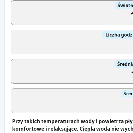
Światł
Liczba godz
Średni
Śre
Przy takich temperaturach wody i powietrza pł
komfortowe i relaksujące. Ciepła woda nie wyc