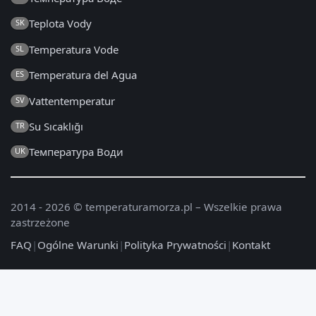
Teplota Vody
SK
Temperatura Vode
SL
Temperatura del Agua
ES
Vattentemperatur
SV
Su Sıcaklığı
TR
Температура Води
UK
2014 - 2026 © temperaturamorza.pl – Wszelkie prawa
zastrzeżone
FAQ
|
Ogólne Warunki
|
Polityka Prywatności
|
Kontakt