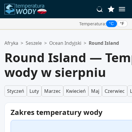
Temperatura:
°C
°F
Twoje Ulubione Lokalizacje:
Afryka
>
Seszele
>
Ocean Indyjski
>
Round Island
Twoja lista ulubionych jest pusta.
Round Island — Tem
wody w sierpniu
Styczeń
Luty
Marzec
Kwiecień
Maj
Czerwiec
Zakres temperatury wody