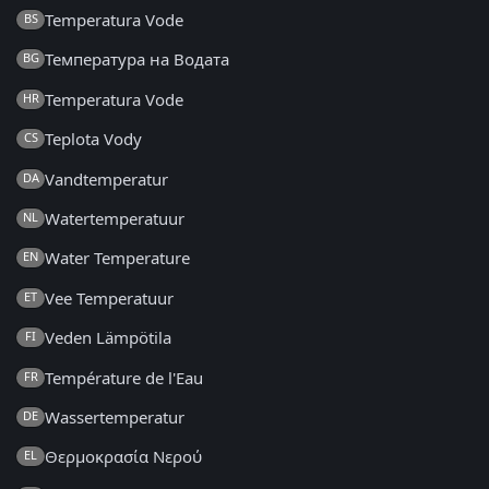
Temperatura Vode
BS
Температура на Водата
BG
Temperatura Vode
HR
Teplota Vody
CS
Vandtemperatur
DA
Watertemperatuur
NL
Water Temperature
EN
Vee Temperatuur
ET
Veden Lämpötila
FI
Température de l'Eau
FR
Wassertemperatur
DE
Θερμοκρασία Νερού
EL