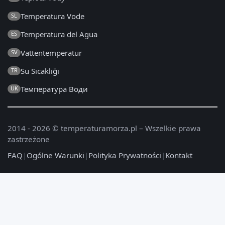
Temperatura Vode
SL
Temperatura del Agua
ES
Vattentemperatur
SV
Su Sıcaklığı
TR
Температура Води
UK
2014 - 2026 © temperaturamorza.pl – Wszelkie prawa
zastrzeżone
FAQ
|
Ogólne Warunki
|
Polityka Prywatności
|
Kontakt