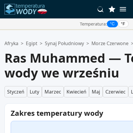
Temperatura:
°C
°F
Twoje Ulubione Lokalizacje:
Afryka
>
Egipt
>
Synaj Południowy
>
Morze Czerwone
Twoja lista ulubionych jest pusta.
Ras Muhammed — T
wody we wrześniu
Styczeń
Luty
Marzec
Kwiecień
Maj
Czerwiec
Zakres temperatury wody