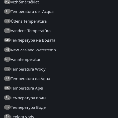
Vízhőmérséklet
HU
Temperatura dell'Acqua
IT
Ūdens Temperatūra
LV
Vandens Temperatūra
LT
Температура на Водата
MK
New Zealand Watertemp
NZ
Vanntemperatur
NO
Temperatura Wody
PL
Temperatura da Água
PT
Temperatura Apei
RO
Температура воды
RU
Температура Воде
SR
Teplota Vody
SK