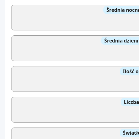
Średnia nocn
Średnia dzien
Ilość 
Liczb
Światł