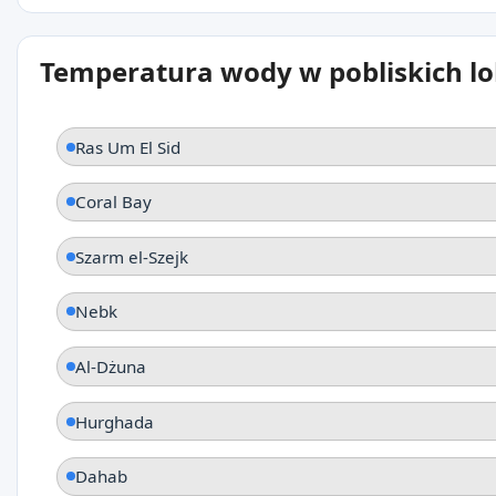
Temperatura wody w pobliskich lo
Ras Um El Sid
Coral Bay
Szarm el-Szejk
Nebk
Al-Dżuna
Hurghada
Dahab