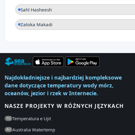
Sahl Hasheesh
Zatoka Makadi
Najdokładniejsze i najbardziej kompleksowe
dane dotyczące temperatury wody mórz,
oceanów, jezior i rzek w Internecie.
NASZE PROJEKTY W RÓŻNYCH JĘZYKACH
Temperatura e Ujit
SQ
Australia Watertemp
AU