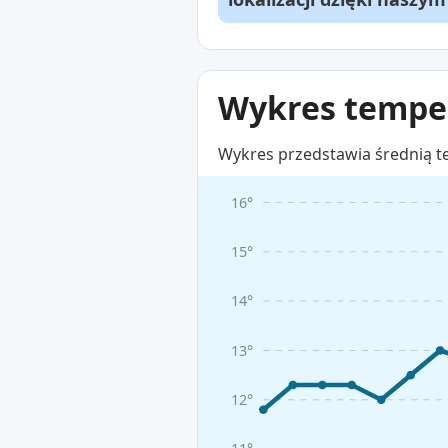
Wykres temper
Wykres przedstawia średnią t
16°
15°
14°
13°
12°