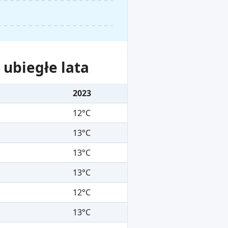
ubiegłe lata
2023
12°C
13°C
13°C
13°C
12°C
13°C