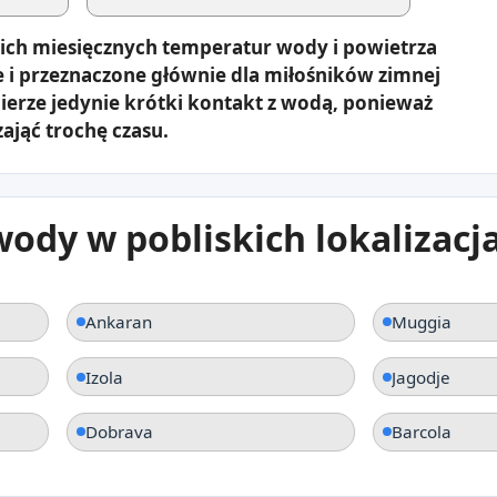
ich miesięcznych temperatur wody i powietrza
e i przeznaczone głównie dla miłośników zimnej
erze jedynie krótki kontakt z wodą, ponieważ
zająć trochę czasu.
ody w pobliskich lokalizacj
Ankaran
Muggia
Izola
Jagodje
Dobrava
Barcola