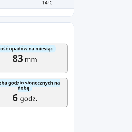
14°C
lość opadów na miesiąc
83
mm
zba godzin słonecznych na
dobę
6
godz.