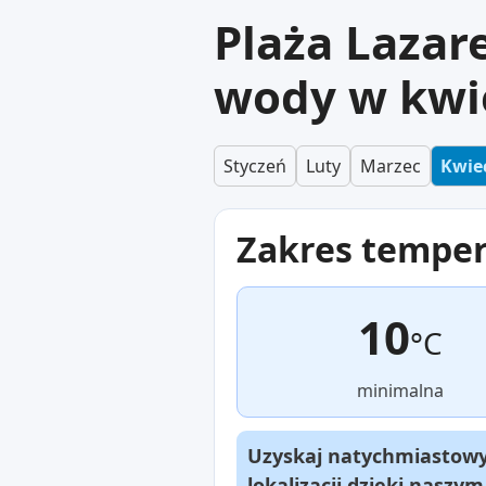
Plaża Lazar
wody w kwi
Styczeń
Luty
Marzec
Kwie
Zakres tempe
10
°C
minimalna
Uzyskaj natychmiastowy 
lokalizacji dzięki naszy