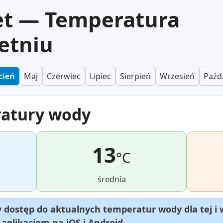
et — Temperatura
etniu
cień
Maj
Czerwiec
Lipiec
Sierpień
Wrzesień
Paźd
ratury wody
13
°C
średnia
dostęp do aktualnych temperatur wody dla tej i 
m aplikacjom na
iOS
i
Android
.