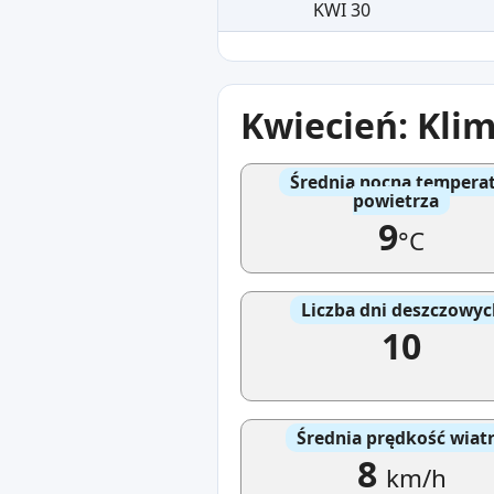
KWI 30
Kwiecień: Klim
Średnia nocna tempera
powietrza
9
°C
Liczba dni deszczowyc
10
Średnia prędkość wiat
8
km/h