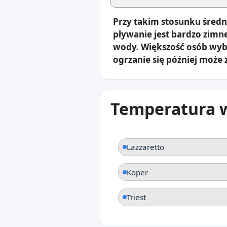
Przy takim stosunku średn
pływanie jest bardzo zimn
wody. Większość osób wybi
ogrzanie się później może 
Temperatura w
Lazzaretto
Koper
Triest