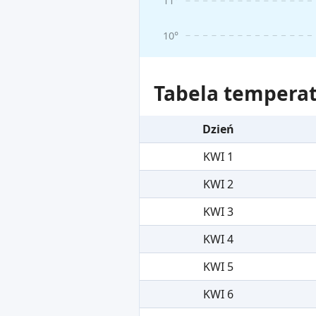
11°
10°
Tabela temperat
Dzień
KWI 1
KWI 2
KWI 3
KWI 4
KWI 5
KWI 6