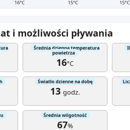
16°C
15°C
15°C
at i możliwości pływania
tura
Średnia dzienna temperatura
I
powietrza
16
°C
h
Światło dzienne na dobę
Lic
13
godz.
ru
Średnia wilgotność
67
%