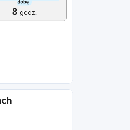
dobę
8
godz.
ach