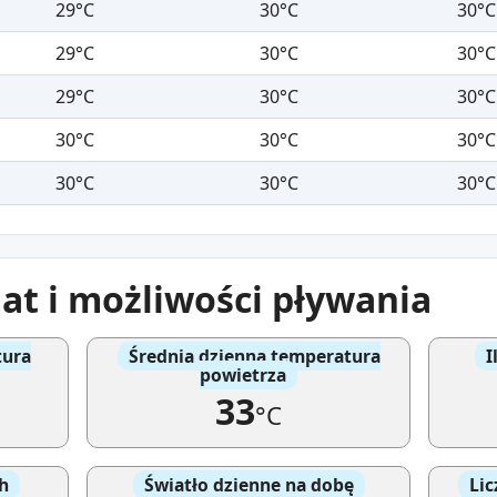
29°C
30°C
30°C
29°C
30°C
30°C
29°C
30°C
30°C
30°C
30°C
30°C
30°C
30°C
30°C
at i możliwości pływania
tura
Średnia dzienna temperatura
I
powietrza
33
°C
h
Światło dzienne na dobę
Lic