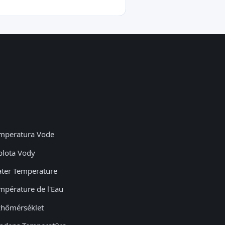
mperatura Vode
plota Vody
ter Temperature
mpérature de l'Eau
zhőmérséklet