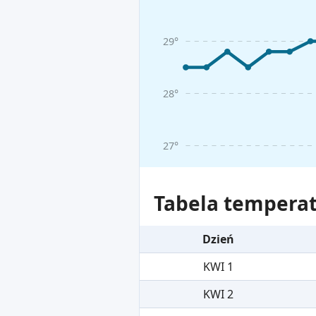
29°
28°
27°
Tabela temperat
Dzień
KWI 1
KWI 2