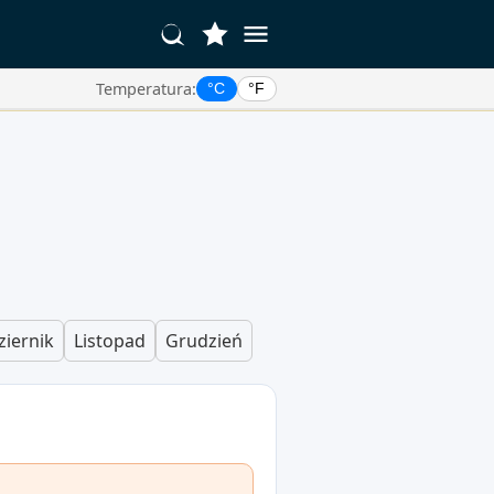
Temperatura:
°C
°F
ziernik
Listopad
Grudzień