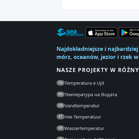
Najdokładniejsze i najbardzi
mórz, oceanów, jezior i rzek w
NASZE PROJEKTY W RÓŻNY
Temperatura e Ujit
SQ
Температура на Водата
BG
Vandtemperatur
DA
Vee Temperatuur
ET
Wassertemperatur
DE
IT