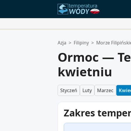
Twoje Ulubione Lokalizacje:
Azja
>
Filipiny
>
Morze Filipiński
Twoja lista ulubionych jest pusta.
Ormoc — Te
kwietniu
Styczeń
Luty
Marzec
Kwie
Zakres tempe