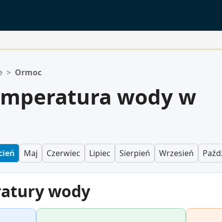
e
>
Ormoc
mperatura wody w
cień
Maj
Czerwiec
Lipiec
Sierpień
Wrzesień
Paźd
ratury wody