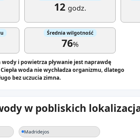
12
godz.
ru
Średnia wilgotność
76
%
 wody i powietrza pływanie jest naprawdę
 Ciepła woda nie wychładza organizmu, dlatego
ugo bez uczucia zimna.
ody w pobliskich lokalizacj
Madridejos