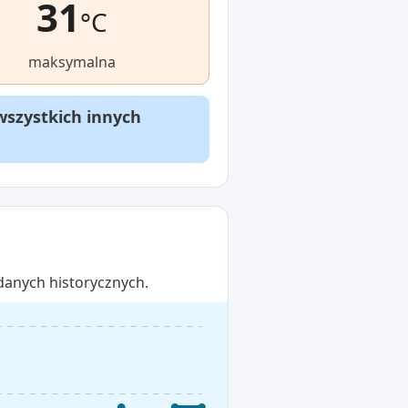
31
°C
maksymalna
wszystkich innych
danych historycznych.