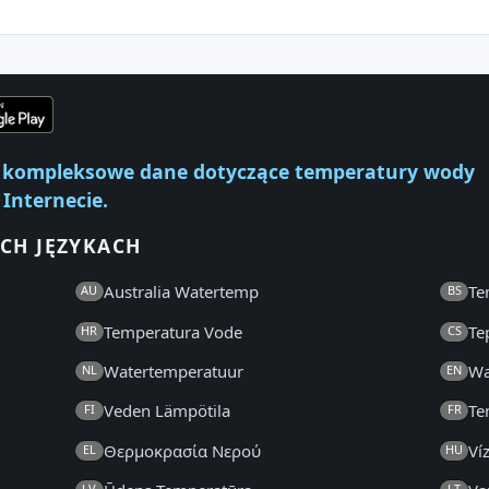
ej kompleksowe dane dotyczące temperatury wody
 Internecie.
CH JĘZYKACH
Australia Watertemp
Te
AU
BS
Temperatura Vode
Te
HR
CS
Watertemperatuur
Wa
NL
EN
Veden Lämpötila
Te
FI
FR
Θερμοκρασία Νερού
Ví
EL
HU
LV
LT