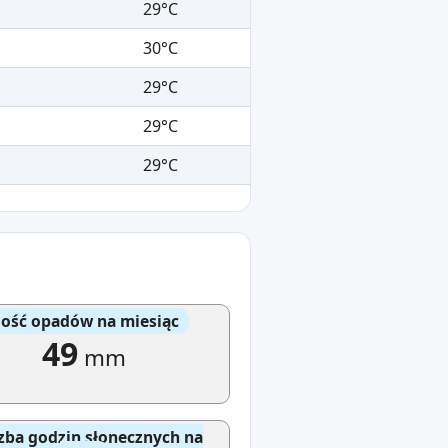
29°C
30°C
29°C
29°C
29°C
lość opadów na miesiąc
49
mm
zba godzin słonecznych na