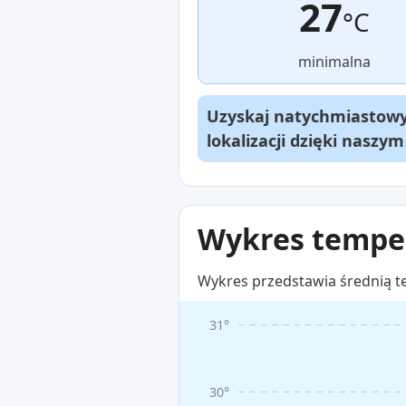
27
°C
minimalna
Uzyskaj natychmiastowy 
lokalizacji dzięki naszy
Wykres temper
Wykres przedstawia średnią t
31°
30°