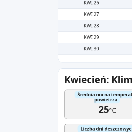
KWI 26
KWI 27
KWI 28
KWI 29
KWI 30
Kwiecień: Klim
Średnia nocna tempera
powietrza
25
°C
Liczba dni deszczowyc