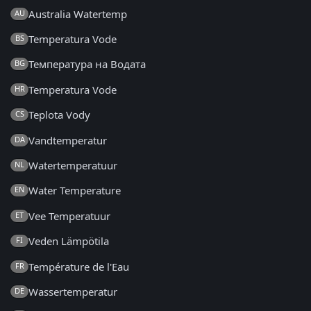
Australia Watertemp
AU
Temperatura Vode
BS
Температура на Водата
BG
Temperatura Vode
HR
Teplota Vody
CS
Vandtemperatur
DA
Watertemperatuur
NL
Water Temperature
EN
Vee Temperatuur
ET
Veden Lämpötila
FI
Température de l'Eau
FR
Wassertemperatur
DE