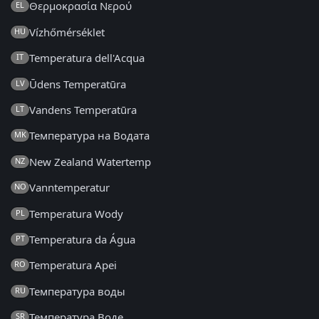
Θερμοκρασία Νερού
EL
Vízhőmérséklet
HU
Temperatura dell'Acqua
IT
Ūdens Temperatūra
LV
Vandens Temperatūra
LT
Температура на Водата
MK
New Zealand Watertemp
NZ
Vanntemperatur
NO
Temperatura Wody
PL
Temperatura da Água
PT
Temperatura Apei
RO
Температура воды
RU
Температура Воде
SR