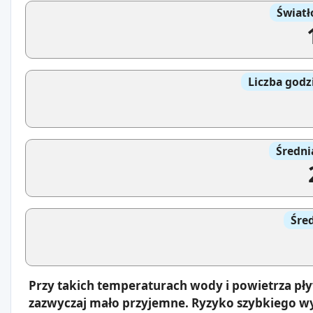
Światł
Liczba godz
Średni
Śre
Przy takich temperaturach wody i powietrza pł
zazwyczaj mało przyjemne. Ryzyko szybkiego wy