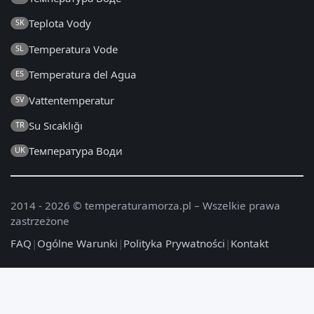
Teplota Vody
SK
Temperatura Vode
SL
Temperatura del Agua
ES
Vattentemperatur
SV
Su Sıcaklığı
TR
Температура Води
UK
2014 - 2026 © temperaturamorza.pl – Wszelkie prawa
zastrzeżone
FAQ
|
Ogólne Warunki
|
Polityka Prywatności
|
Kontakt