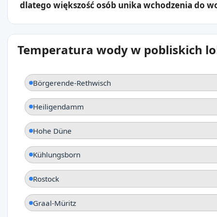
dlatego większość osób unika wchodzenia do w
Temperatura wody w pobliskich lo
Börgerende-Rethwisch
Heiligendamm
Hohe Düne
Kühlungsborn
Rostock
Graal-Müritz