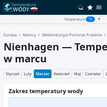
Temperatura:
°C
°F
Twoje Ulubione Lokalizacje:
Europa
>
Niemcy
>
Meklemburgia Pomorze Przednie
>
Twoja lista ulubionych jest pusta.
Nienhagen — Tempe
w marcu
Styczeń
Luty
Marzec
Kwiecień
Maj
Czerwiec
Zakres temperatury wody