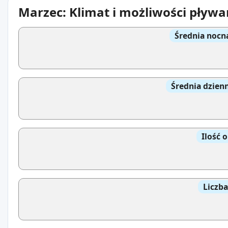
Marzec: Klimat i możliwości pływa
Średnia nocn
Średnia dzien
Ilość 
Liczb