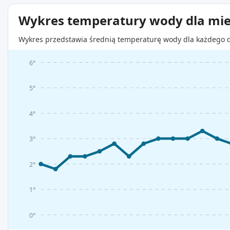
Wykres temperatury wody dla mie
Wykres przedstawia średnią temperaturę wody dla każdego d
6°
5°
4°
3°
2°
1°
0°