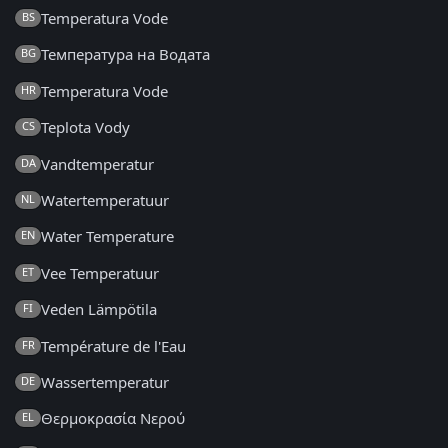
Temperatura Vode
BS
Температура на Водата
BG
Temperatura Vode
HR
Teplota Vody
CS
Vandtemperatur
DA
Watertemperatuur
NL
Water Temperature
EN
Vee Temperatuur
ET
Veden Lämpötila
FI
Température de l'Eau
FR
Wassertemperatur
DE
Θερμοκρασία Νερού
EL