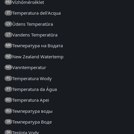
Vízhőmérséklet
HU
Temperatura dell'Acqua
IT
Ūdens Temperatūra
LV
Vandens Temperatūra
LT
Температура на Водата
MK
New Zealand Watertemp
NZ
Vanntemperatur
NO
Temperatura Wody
PL
Temperatura da Água
PT
Temperatura Apei
RO
Температура воды
RU
Температура Воде
SR
Teplota Vody
SK