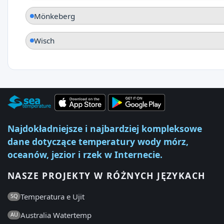
Mönkeberg
Wisch
Najdokładniejsze i najbardziej kompleksowe
dane dotyczące temperatury wody mórz,
oceanów, jezior i rzek w Internecie.
NASZE PROJEKTY W RÓŻNYCH JĘZYKACH
Temperatura e Ujit
SQ
Australia Watertemp
AU