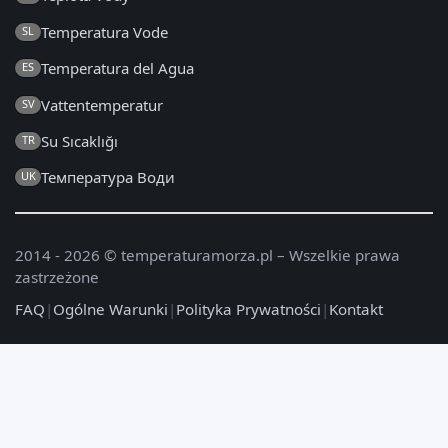
Temperatura Vode
SL
Temperatura del Agua
ES
Vattentemperatur
SV
Su Sıcaklığı
TR
Температура Води
UK
2014 - 2026 © temperaturamorza.pl – Wszelkie prawa
zastrzeżone
FAQ
|
Ogólne Warunki
|
Polityka Prywatności
|
Kontakt