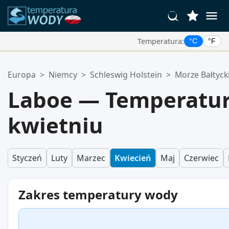
Temperatura:
°C
°F
Twoje Ulubione Lokalizacje:
Europa
>
Niemcy
>
Schleswig Holstein
>
Morze Bałtyck
Twoja lista ulubionych jest pusta.
Laboe — Temperatu
kwietniu
Styczeń
Luty
Marzec
Kwiecień
Maj
Czerwiec
Zakres temperatury wody