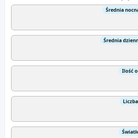
Średnia nocn
Średnia dzien
Ilość 
Liczb
Światł