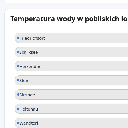
Temperatura wody w pobliskich lo
Friedrichsort
Schilksee
Heikendorf
Stein
Strande
Holtenau
Wendtorf