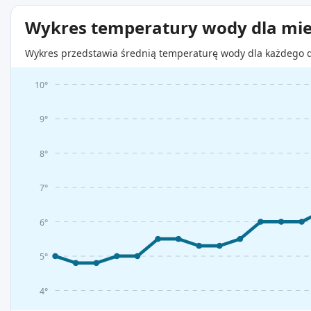
Wykres temperatury wody dla mie
Wykres przedstawia średnią temperaturę wody dla każdego d
10°
9°
8°
7°
6°
5°
4°