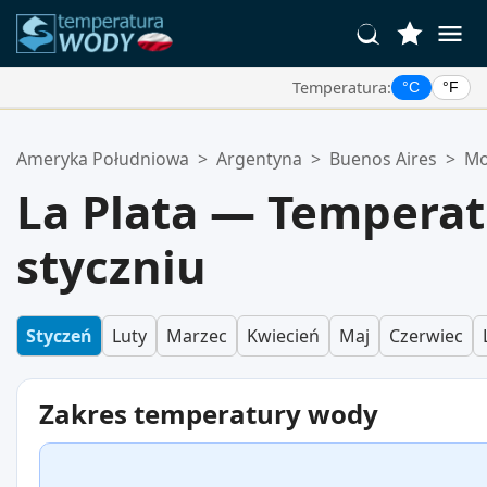
Temperatura:
°C
°F
Twoje Ulubione Lokalizacje:
Ameryka Południowa
>
Argentyna
>
Buenos Aires
>
Mo
Twoja lista ulubionych jest pusta.
La Plata — Tempera
styczniu
Styczeń
Luty
Marzec
Kwiecień
Maj
Czerwiec
Zakres temperatury wody