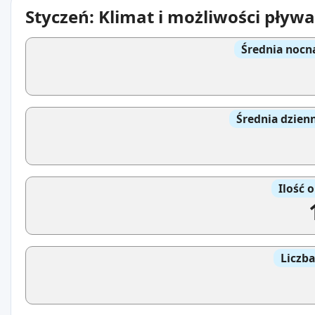
Styczeń: Klimat i możliwości pływ
Średnia nocn
Średnia dzien
Ilość 
Liczb