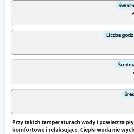
Światł
Liczba godz
Średni
Śre
Przy takich temperaturach wody i powietrza pł
komfortowe i relaksujące. Ciepła woda nie wyc