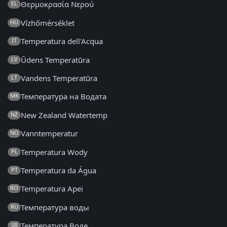
Θερμοκρασία Νερού
EL
Vízhőmérséklet
HU
Temperatura dell'Acqua
IT
Ūdens Temperatūra
LV
Vandens Temperatūra
LT
Температура на Водата
MK
New Zealand Watertemp
NZ
Vanntemperatur
NO
Temperatura Wody
PL
Temperatura da Água
PT
Temperatura Apei
RO
Температура воды
RU
Температура Воде
SR