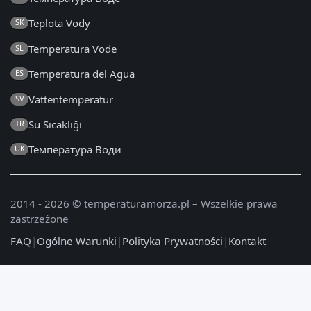
Teplota Vody
SK
Temperatura Vode
SL
Temperatura del Agua
ES
Vattentemperatur
SV
Su Sıcaklığı
TR
Температура Води
UK
2014 - 2026 © temperaturamorza.pl – Wszelkie prawa
zastrzeżone
FAQ
|
Ogólne Warunki
|
Polityka Prywatności
|
Kontakt