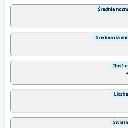
Średnia nocn
Średnia dzien
Ilość 
Liczb
Światł