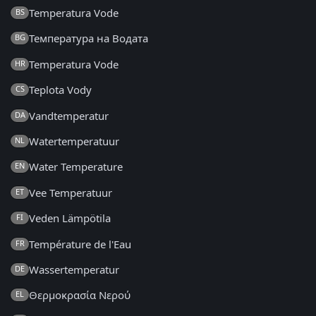
Temperatura Vode
BS
Температура на Водата
BG
Temperatura Vode
HR
Teplota Vody
CS
Vandtemperatur
DA
Watertemperatuur
NL
Water Temperature
EN
Vee Temperatuur
ET
Veden Lämpötila
FI
Température de l'Eau
FR
Wassertemperatur
DE
Θερμοκρασία Νερού
EL