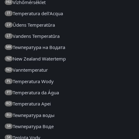
Vízhőmérséklet
HU
Temperatura dell'Acqua
IT
Ūdens Temperatūra
LV
Vandens Temperatūra
LT
Температура на Водата
MK
New Zealand Watertemp
NZ
Vanntemperatur
NO
Temperatura Wody
PL
Temperatura da Água
PT
Temperatura Apei
RO
Температура воды
RU
Температура Воде
SR
Teplota Vody
SK