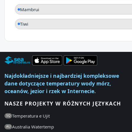
Mambrui
Tiwi
Najdokładniejsze i najbardziej kompleksowe
dane dotyczące temperatury wody mórz,
oceanów, jezior i rzek w Internecie.
NASZE PROJEKTY W RÓŻNYCH JĘZYKACH
Temperatura e Ujit
SQ
Australia Watertemp
AU