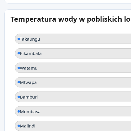
Temperatura wody w pobliskich lo
Takaungu
Kikambala
Watamu
Mtwapa
Bamburi
Mombasa
Malindi