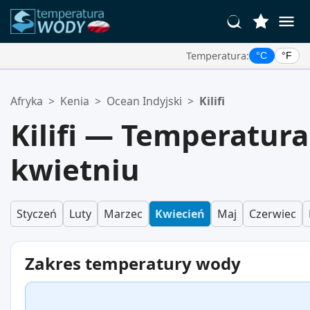
Temperatura:
°C
°F
Twoje Ulubione Lokalizacje:
Afryka
>
Kenia
>
Ocean Indyjski
>
Kilifi
Twoja lista ulubionych jest pusta.
Kilifi — Temperatur
kwietniu
Styczeń
Luty
Marzec
Kwiecień
Maj
Czerwiec
Zakres temperatury wody