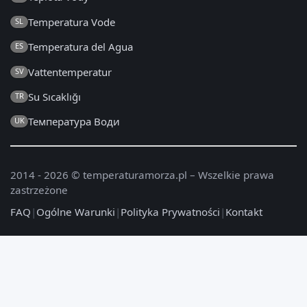
Temperatura Vode
SL
Temperatura del Agua
ES
Vattentemperatur
SV
Su Sıcaklığı
TR
Температура Води
UK
2014 - 2026 © temperaturamorza.pl – Wszelkie prawa
zastrzeżone
FAQ
|
Ogólne Warunki
|
Polityka Prywatności
|
Kontakt