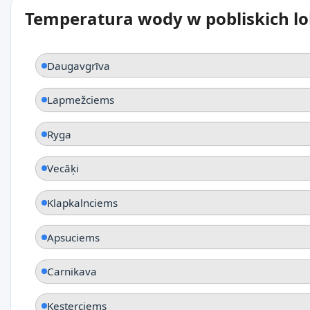
Temperatura wody w pobliskich lo
Daugavgrīva
Lapmežciems
Ryga
Vecāķi
Klapkalnciems
Apsuciems
Carnikava
Ķesterciems