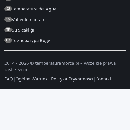
Temperatura del Agua
ES
Vattentemperatur
SV
Su Sıcaklığı
TR
Температура Води
UK
2014 - 2026 © temperaturamorza.pl – Wszelkie prawa
zastrzeżone
FAQ
|
Ogólne Warunki
|
Polityka Prywatności
|
Kontakt