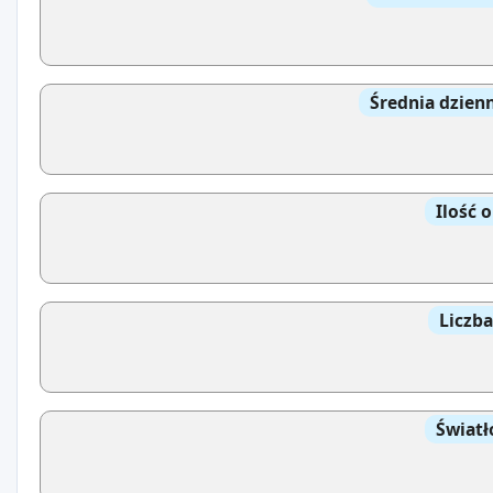
Średnia dzien
Ilość 
Liczb
Światł