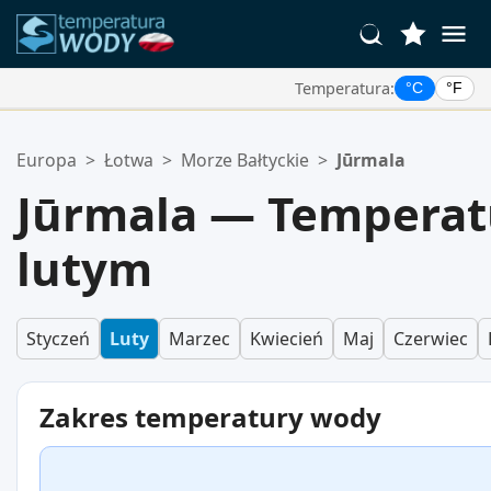
Temperatura:
°C
°F
Twoje Ulubione Lokalizacje:
Europa
>
Łotwa
>
Morze Bałtyckie
>
Jūrmala
Twoja lista ulubionych jest pusta.
Jūrmala — Temperat
lutym
Styczeń
Luty
Marzec
Kwiecień
Maj
Czerwiec
Zakres temperatury wody