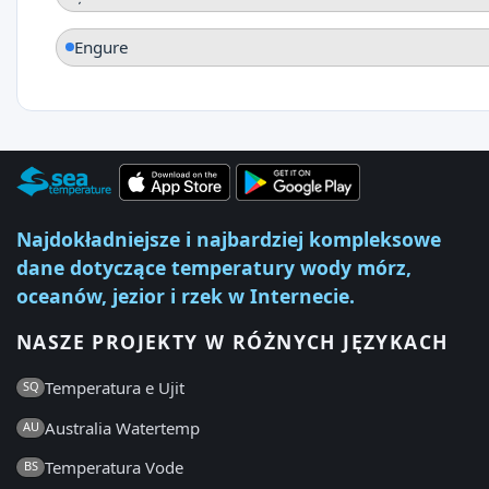
Engure
Najdokładniejsze i najbardziej kompleksowe
dane dotyczące temperatury wody mórz,
oceanów, jezior i rzek w Internecie.
NASZE PROJEKTY W RÓŻNYCH JĘZYKACH
Temperatura e Ujit
SQ
Australia Watertemp
AU
Temperatura Vode
BS