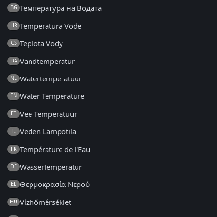
Температура на Водата
BG
Temperatura Vode
HR
Teplota Vody
CS
Vandtemperatur
DA
Watertemperatuur
NL
Water Temperature
EN
Vee Temperatuur
ET
Veden Lämpötila
FI
Température de l'Eau
FR
Wassertemperatur
DE
Θερμοκρασία Νερού
EL
Vízhőmérséklet
HU