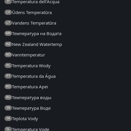
Temperatura dell'Acqua
IT
Ūdens Temperatūra
LV
Vandens Temperatūra
LT
Температура на Водата
MK
New Zealand Watertemp
NZ
Vanntemperatur
NO
Temperatura Wody
PL
Temperatura da Água
PT
Temperatura Apei
RO
Температура воды
RU
Температура Воде
SR
Teplota Vody
SK
Temperatura Vode
SL