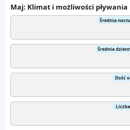
Maj: Klimat i możliwości pływania
Średnia nocn
Średnia dzien
Ilość 
Liczb