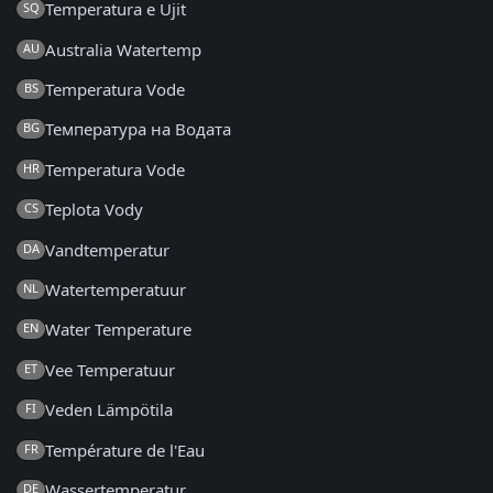
Temperatura e Ujit
SQ
Australia Watertemp
AU
Temperatura Vode
BS
Температура на Водата
BG
Temperatura Vode
HR
Teplota Vody
CS
Vandtemperatur
DA
Watertemperatuur
NL
Water Temperature
EN
Vee Temperatuur
ET
Veden Lämpötila
FI
Température de l'Eau
FR
Wassertemperatur
DE