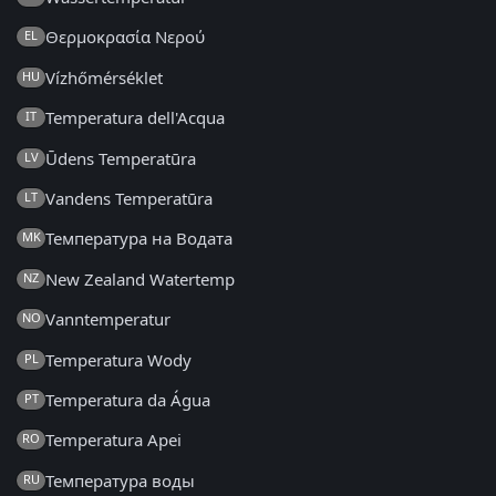
Θερμοκρασία Νερού
EL
Vízhőmérséklet
HU
Temperatura dell'Acqua
IT
Ūdens Temperatūra
LV
Vandens Temperatūra
LT
Температура на Водата
MK
New Zealand Watertemp
NZ
Vanntemperatur
NO
Temperatura Wody
PL
Temperatura da Água
PT
Temperatura Apei
RO
Температура воды
RU