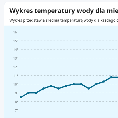
Wykres temperatury wody dla mie
Wykres przedstawia średnią temperaturę wody dla każdego d
16°
15°
14°
13°
12°
11°
10°
9°
8°
7°