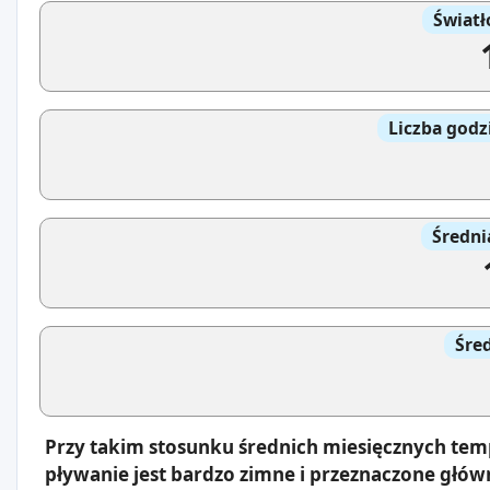
Światł
Liczba godz
Średni
Śre
Przy takim stosunku średnich miesięcznych tem
pływanie jest bardzo zimne i przeznaczone głów