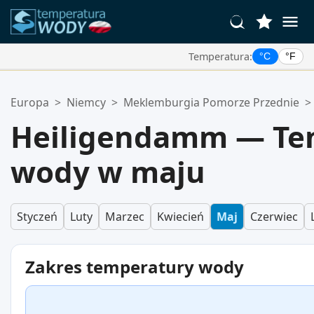
Temperatura:
°C
°F
Twoje Ulubione Lokalizacje:
Europa
>
Niemcy
>
Meklemburgia Pomorze Przednie
>
Twoja lista ulubionych jest pusta.
Heiligendamm — Te
wody w maju
Styczeń
Luty
Marzec
Kwiecień
Maj
Czerwiec
Zakres temperatury wody