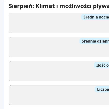
Sierpień: Klimat i możliwości pływ
Średnia nocn
Średnia dzien
Ilość 
Liczb