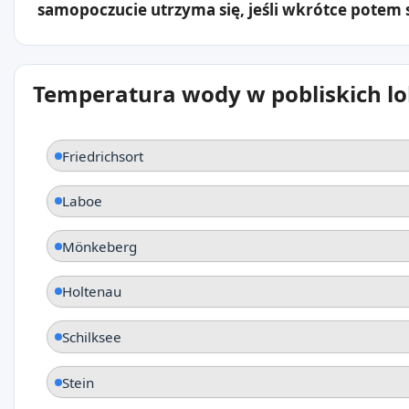
samopoczucie utrzyma się, jeśli wkrótce potem s
Temperatura wody w pobliskich lo
Friedrichsort
Laboe
Mönkeberg
Holtenau
Schilksee
Stein