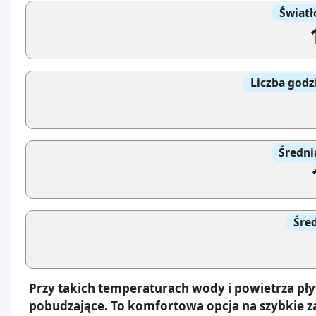
Światł
Liczba godz
Średni
Śre
Przy takich temperaturach wody i powietrza pły
pobudzające. To komfortowa opcja na szybkie z