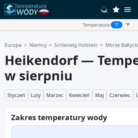
Temperatura:
°C
°F
Twoje Ulubione Lokalizacje:
Europa
>
Niemcy
>
Schleswig Holstein
>
Morze Bałtyck
Twoja lista ulubionych jest pusta.
Heikendorf — Tempe
w sierpniu
Styczeń
Luty
Marzec
Kwiecień
Maj
Czerwiec
Zakres temperatury wody