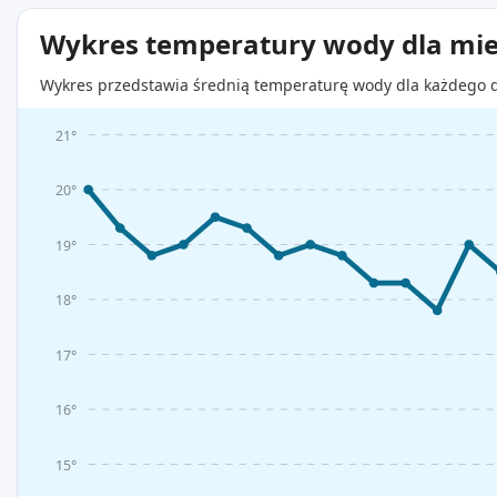
Wykres temperatury wody dla mie
Wykres przedstawia średnią temperaturę wody dla każdego d
21°
20°
19°
18°
17°
16°
15°