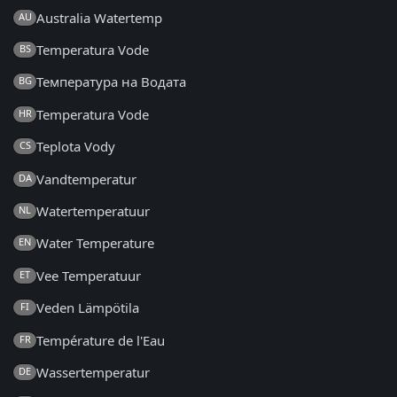
Australia Watertemp
AU
Temperatura Vode
BS
Температура на Водата
BG
Temperatura Vode
HR
Teplota Vody
CS
Vandtemperatur
DA
Watertemperatuur
NL
Water Temperature
EN
Vee Temperatuur
ET
Veden Lämpötila
FI
Température de l'Eau
FR
Wassertemperatur
DE