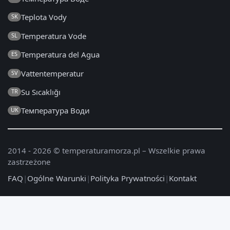
Teplota Vody
SK
Temperatura Vode
SL
Temperatura del Agua
ES
Vattentemperatur
SV
Su Sıcaklığı
TR
Температура Води
UK
2014 - 2026 © temperaturamorza.pl – Wszelkie prawa
zastrzeżone
FAQ
|
Ogólne Warunki
|
Polityka Prywatności
|
Kontakt