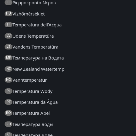
Θερμοκρασία Νερού
EL
Vízhőmérséklet
HU
Temperatura dell'Acqua
IT
Ūdens Temperatūra
LV
Vandens Temperatūra
LT
Температура на Водата
MK
New Zealand Watertemp
NZ
Vanntemperatur
NO
Temperatura Wody
PL
Temperatura da Água
PT
Temperatura Apei
RO
Температура воды
RU
Температура Воде
SR