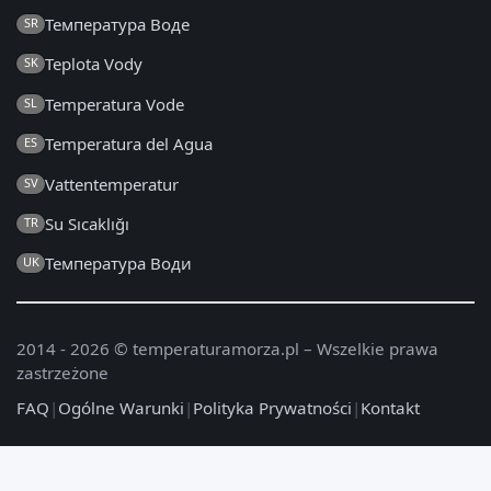
Температура Воде
SR
Teplota Vody
SK
Temperatura Vode
SL
Temperatura del Agua
ES
Vattentemperatur
SV
Su Sıcaklığı
TR
Температура Води
UK
2014 - 2026 © temperaturamorza.pl – Wszelkie prawa
zastrzeżone
FAQ
|
Ogólne Warunki
|
Polityka Prywatności
|
Kontakt