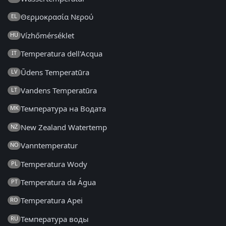
Θερμοκρασία Νερού
EL
Vízhőmérséklet
HU
Temperatura dell'Acqua
IT
Ūdens Temperatūra
LV
Vandens Temperatūra
LT
Температура на Водата
MK
New Zealand Watertemp
NZ
Vanntemperatur
NO
Temperatura Wody
PL
Temperatura da Água
PT
Temperatura Apei
RO
Температура воды
RU