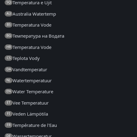
Temperatura e Ujit
SQ
Australia Watertemp
AU
Temperatura Vode
BS
Температура на Водата
BG
Temperatura Vode
HR
Teplota Vody
CS
Vandtemperatur
DA
Watertemperatuur
NL
Water Temperature
EN
Vee Temperatuur
ET
Veden Lämpötila
FI
Température de l'Eau
FR
Wassertemperatur
DE