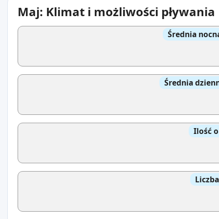
Maj: Klimat i możliwości pływania
Średnia nocn
Średnia dzien
Ilość 
Liczb