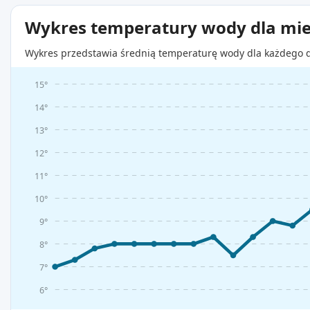
Wykres temperatury wody dla mie
Wykres przedstawia średnią temperaturę wody dla każdego d
15°
14°
13°
12°
11°
10°
9°
8°
7°
6°