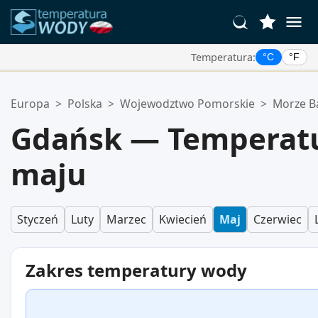
Temperatura:
°C
°F
Twoje Ulubione Lokalizacje:
Europa
>
Polska
>
Wojewodztwo Pomorskie
>
Morze Ba
Twoja lista ulubionych jest pusta.
Gdańsk — Temperat
maju
Styczeń
Luty
Marzec
Kwiecień
Maj
Czerwiec
Zakres temperatury wody