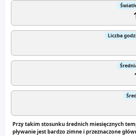
Światł
Liczba godz
Średni
Śre
Przy takim stosunku średnich miesięcznych tem
pływanie jest bardzo zimne i przeznaczone głów