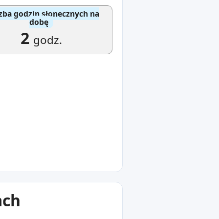
zba godzin słonecznych na
dobę
2
godz.
ach