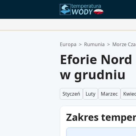
Twoje Ulubione Lokalizacje:
Europa
>
Rumunia
>
Morze Cza
Twoja lista ulubionych jest pusta.
Eforie Nor
w grudniu
Styczeń
Luty
Marzec
Kwiec
Zakres tempe