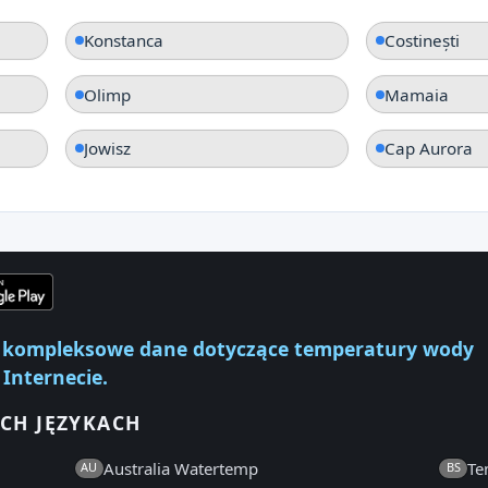
Konstanca
Costinești
Olimp
Mamaia
Jowisz
Cap Aurora
ej kompleksowe dane dotyczące temperatury wody
 Internecie.
CH JĘZYKACH
Australia Watertemp
Te
AU
BS