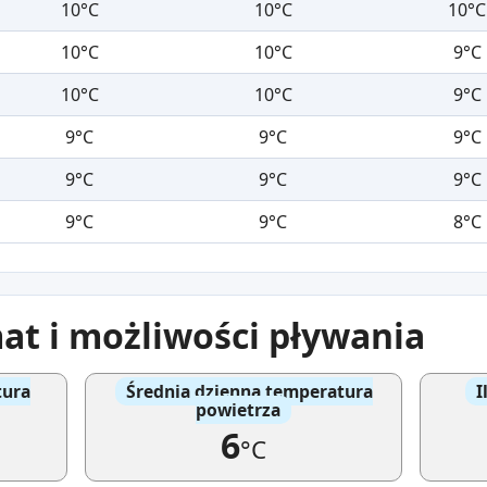
10°C
10°C
10°C
10°C
10°C
9°C
10°C
10°C
9°C
9°C
9°C
9°C
9°C
9°C
9°C
9°C
9°C
8°C
at i możliwości pływania
tura
Średnia dzienna temperatura
I
powietrza
6
°C