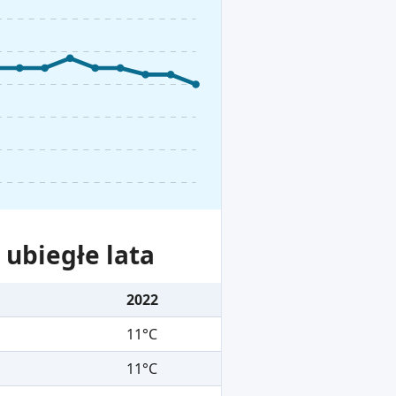
ubiegłe lata
2022
11°C
11°C