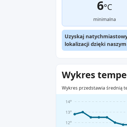
6
°C
minimalna
Uzyskaj natychmiastowy 
lokalizacji dzięki naszy
Wykres temper
Wykres przedstawia średnią t
14°
13°
12°