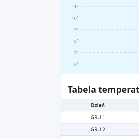
11°
10°
9°
8°
7°
6°
Tabela temperat
Dzień
GRU 1
GRU 2