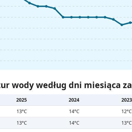
ur wody według dni miesiąca za 
2025
2024
2023
13°C
14°C
12°C
13°C
14°C
13°C