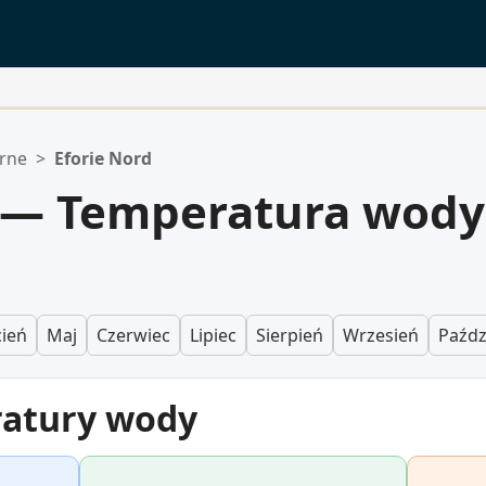
rne
>
Eforie Nord
d — Temperatura wody
ień
Maj
Czerwiec
Lipiec
Sierpień
Wrzesień
Paźdz
ratury wody