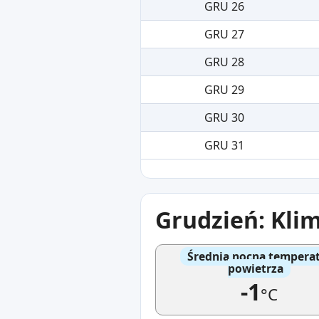
GRU 26
GRU 27
GRU 28
GRU 29
GRU 30
GRU 31
Grudzień: Klim
Średnia nocna tempera
powietrza
-1
°C