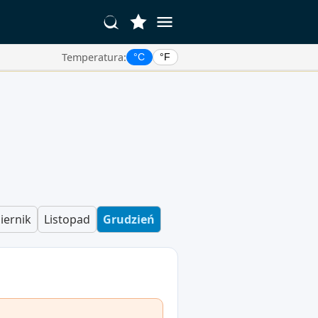
Temperatura:
°C
°F
iernik
Listopad
Grudzień