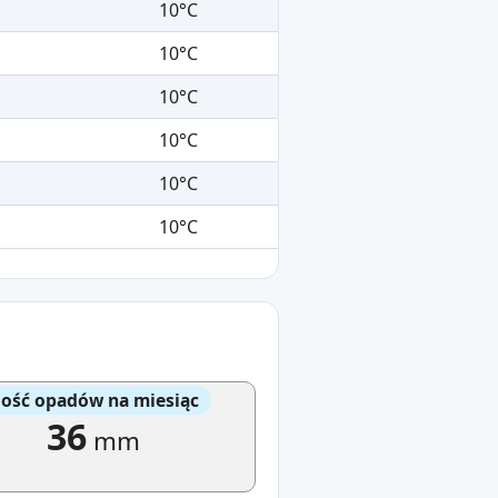
10°C
10°C
10°C
10°C
10°C
10°C
lość opadów na miesiąc
36
mm