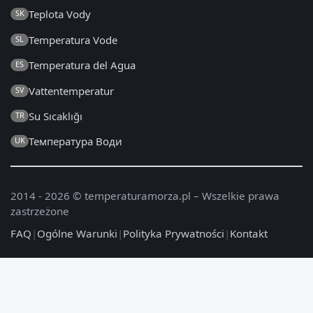
Teplota Vody
SK
Temperatura Vode
SL
Temperatura del Agua
ES
Vattentemperatur
SV
Su Sıcaklığı
TR
Температура Води
UK
2014 - 2026 © temperaturamorza.pl – Wszelkie prawa
zastrzeżone
FAQ
|
Ogólne Warunki
|
Polityka Prywatności
|
Kontakt