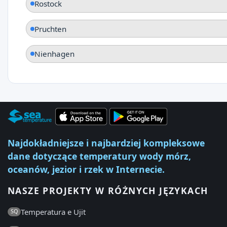
Rostock
Pruchten
Nienhagen
Najdokładniejsze i najbardziej kompleksowe
dane dotyczące temperatury wody mórz,
oceanów, jezior i rzek w Internecie.
NASZE PROJEKTY W RÓŻNYCH JĘZYKACH
Temperatura e Ujit
SQ