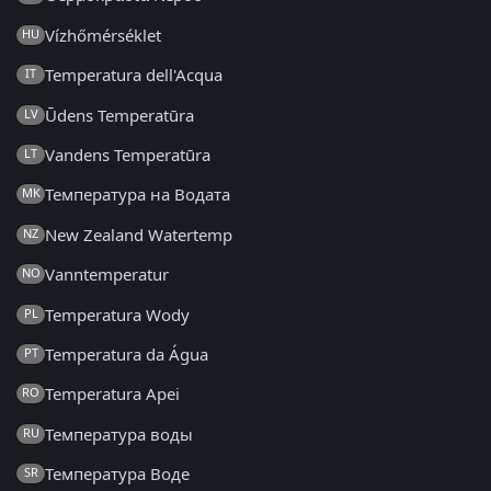
Vízhőmérséklet
HU
Temperatura dell'Acqua
IT
Ūdens Temperatūra
LV
Vandens Temperatūra
LT
Температура на Водата
MK
New Zealand Watertemp
NZ
Vanntemperatur
NO
Temperatura Wody
PL
Temperatura da Água
PT
Temperatura Apei
RO
Температура воды
RU
Температура Воде
SR