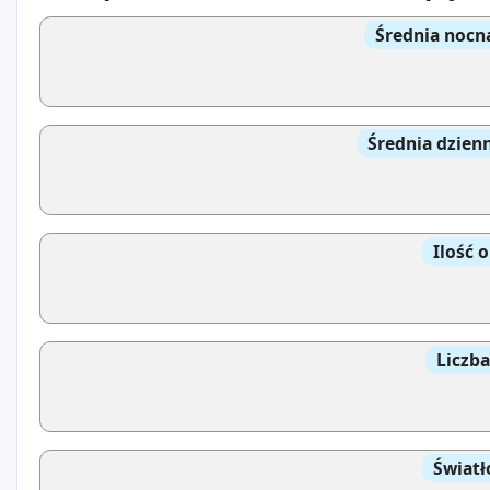
Średnia nocn
Średnia dzien
Ilość 
Liczb
Światł