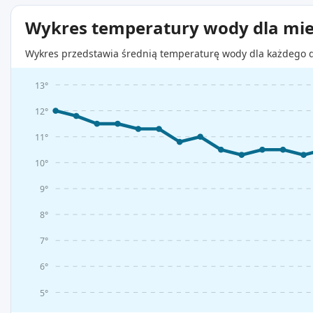
Wykres temperatury wody dla mie
Wykres przedstawia średnią temperaturę wody dla każdego d
13°
12°
11°
10°
9°
8°
7°
6°
5°