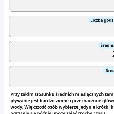
Liczba godz
Średni
Śre
Przy takim stosunku średnich miesięcznych tem
pływanie jest bardzo zimne i przeznaczone głów
wody. Większość osób wybierze jedynie krótki 
ogrzanie się później może zająć trochę czasu.