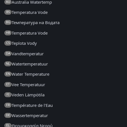
Australia Watertemp
AU
Temperatura Vode
BS
Температура на Водата
BG
Temperatura Vode
HR
Teplota Vody
CS
Vandtemperatur
DA
Watertemperatuur
NL
Water Temperature
EN
Vee Temperatuur
ET
Veden Lämpötila
FI
Température de l'Eau
FR
Wassertemperatur
DE
Θερμοκρασία Νερού
EL