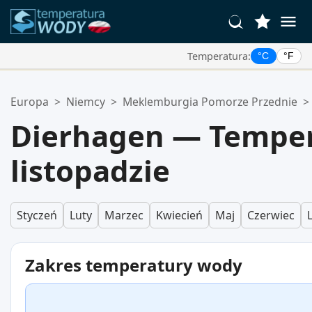
Temperatura:
°C
°F
Twoje Ulubione Lokalizacje:
Europa
>
Niemcy
>
Meklemburgia Pomorze Przednie
>
Twoja lista ulubionych jest pusta.
Dierhagen — Tempe
listopadzie
Styczeń
Luty
Marzec
Kwiecień
Maj
Czerwiec
Zakres temperatury wody