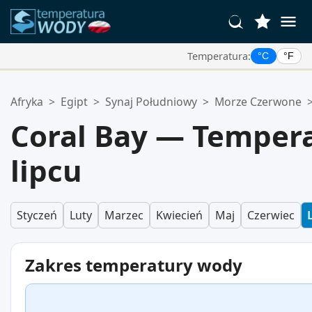
Temperatura:
°C
°F
Twoje Ulubione Lokalizacje:
Afryka
>
Egipt
>
Synaj Południowy
>
Morze Czerwone
Twoja lista ulubionych jest pusta.
Coral Bay — Temper
lipcu
Styczeń
Luty
Marzec
Kwiecień
Maj
Czerwiec
Zakres temperatury wody