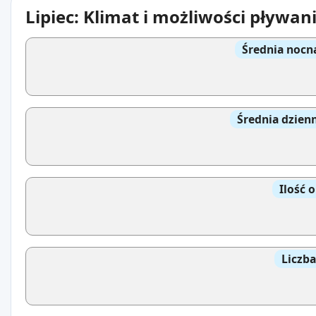
Lipiec: Klimat i możliwości pływan
Średnia nocn
Średnia dzien
Ilość 
Liczb