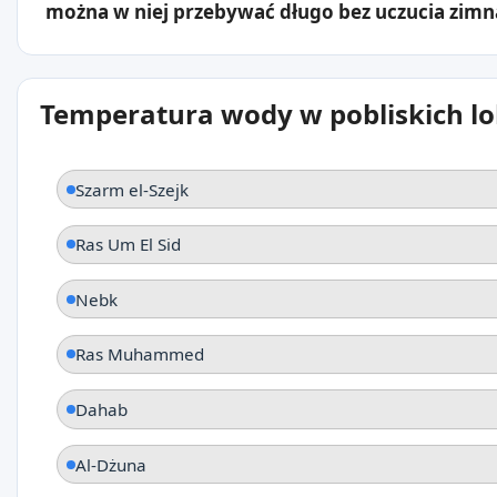
można w niej przebywać długo bez uczucia zimn
Temperatura wody w pobliskich lo
Szarm el-Szejk
Ras Um El Sid
Nebk
Ras Muhammed
Dahab
Al-Dżuna