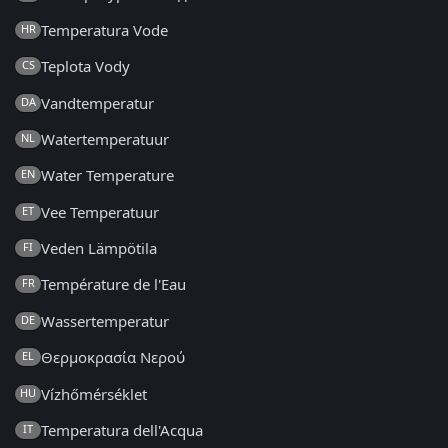
Temperatura Vode
HR
Teplota Vody
CS
Vandtemperatur
DA
Watertemperatuur
NL
Water Temperature
EN
Vee Temperatuur
ET
Veden Lämpötila
FI
Température de l'Eau
FR
Wassertemperatur
DE
Θερμοκρασία Νερού
EL
Vízhőmérséklet
HU
Temperatura dell'Acqua
IT