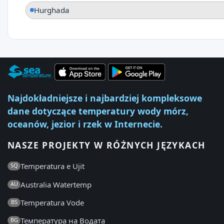
Hurghada
Najdokładniejsze i najbardziej kompleksowe
dane dotyczące temperatury wody mórz,
oceanów, jezior i rzek w Internecie.
NASZE PROJEKTY W RÓŻNYCH JĘZYKACH
Temperatura e Ujit
SQ
Australia Watertemp
AU
Temperatura Vode
BS
Температура на Водата
BG