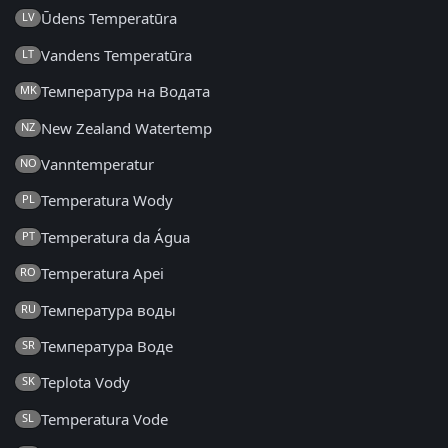
Ūdens Temperatūra
LV
Vandens Temperatūra
LT
Температура на Водата
MK
New Zealand Watertemp
NZ
Vanntemperatur
NO
Temperatura Wody
PL
Temperatura da Água
PT
Temperatura Apei
RO
Температура воды
RU
Температура Воде
SR
Teplota Vody
SK
Temperatura Vode
SL