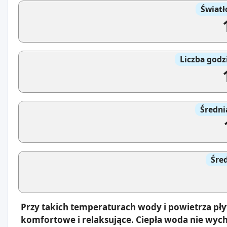
Światł
Liczba godz
Średni
Śre
Przy takich temperaturach wody i powietrza pł
komfortowe i relaksujące. Ciepła woda nie wyc