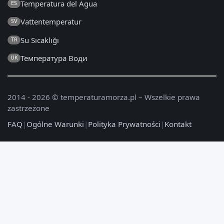
Temperatura del Agua
ES
Vattentemperatur
SV
Su Sıcaklığı
TR
Температура Води
UK
2014 - 2026 © temperaturamorza.pl – Wszelkie prawa
zastrzeżone
FAQ
|
Ogólne Warunki
|
Polityka Prywatności
|
Kontakt