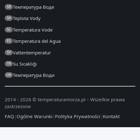
Температура Воде
SR
Teplota Vody
SK
Temperatura Vode
SL
Temperatura del Agua
ES
Vattentemperatur
SV
Su Sıcaklığı
TR
Температура Води
UK
2014 - 2026 © temperaturamorza.pl – Wszelkie prawa
zastrzeżone
FAQ
|
Ogólne Warunki
|
Polityka Prywatności
|
Kontakt