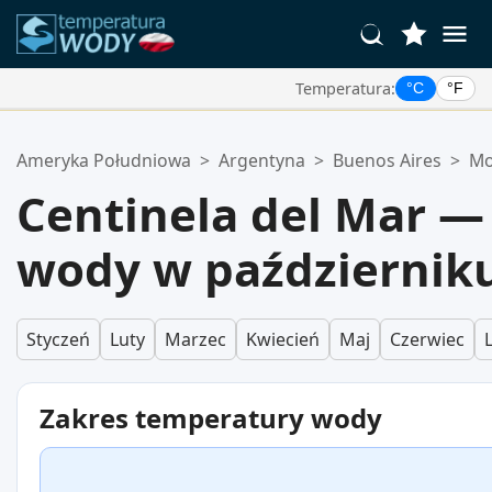
Temperatura:
°C
°F
Twoje Ulubione Lokalizacje:
Ameryka Południowa
>
Argentyna
>
Buenos Aires
>
Mo
Twoja lista ulubionych jest pusta.
Centinela del Mar 
wody w październik
Styczeń
Luty
Marzec
Kwiecień
Maj
Czerwiec
Zakres temperatury wody