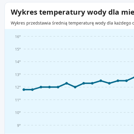
Wykres temperatury wody dla mie
Wykres przedstawia średnią temperaturę wody dla każdego d
16°
15°
14°
13°
12°
11°
10°
9°