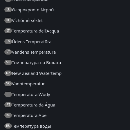
Θερμοκρασία Νερού
EL
Vízhőmérséklet
HU
Temperatura dell'Acqua
IT
Ūdens Temperatūra
LV
Vandens Temperatūra
LT
Температура на Водата
MK
New Zealand Watertemp
NZ
Vanntemperatur
NO
Temperatura Wody
PL
Temperatura da Água
PT
Temperatura Apei
RO
Температура воды
RU