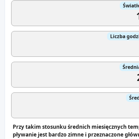
Światł
Liczba godz
Średni
Śre
Przy takim stosunku średnich miesięcznych tem
pływanie jest bardzo zimne i przeznaczone głów