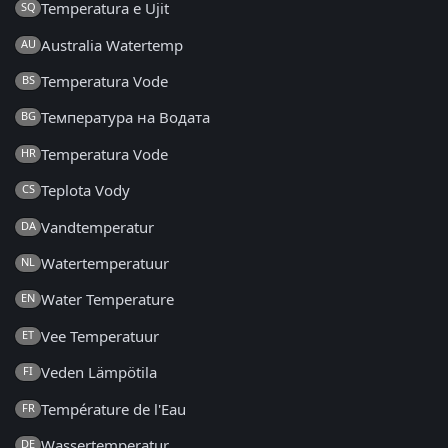
Temperatura e Ujit
SQ
Australia Watertemp
AU
Temperatura Vode
BS
Температура на Водата
BG
Temperatura Vode
HR
Teplota Vody
CS
Vandtemperatur
DA
Watertemperatuur
NL
Water Temperature
EN
Vee Temperatuur
ET
Veden Lämpötila
FI
Température de l'Eau
FR
Wassertemperatur
DE