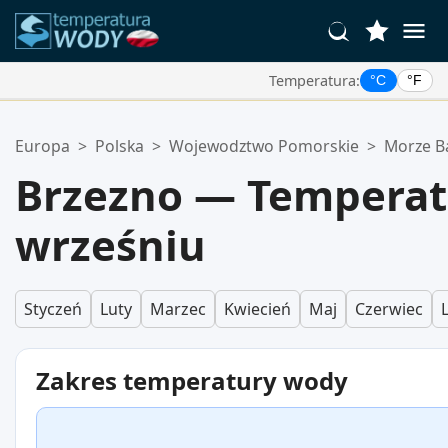
Temperatura:
°C
°F
Twoje Ulubione Lokalizacje:
Europa
>
Polska
>
Wojewodztwo Pomorskie
>
Morze Ba
Twoja lista ulubionych jest pusta.
Brzezno — Tempera
wrześniu
Styczeń
Luty
Marzec
Kwiecień
Maj
Czerwiec
Zakres temperatury wody