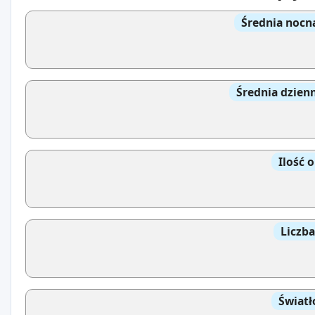
Średnia nocn
Średnia dzien
Ilość 
Liczb
Światł