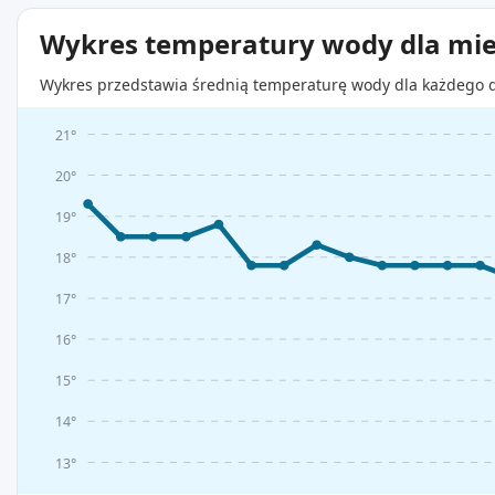
Wykres temperatury wody dla mie
Wykres przedstawia średnią temperaturę wody dla każdego d
21°
20°
19°
18°
17°
16°
15°
14°
13°