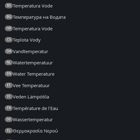
Temperatura Vode
BS
Температура на Водата
BG
Temperatura Vode
HR
Teplota Vody
CS
Vandtemperatur
DA
Watertemperatuur
NL
Water Temperature
EN
Vee Temperatuur
ET
Veden Lämpötila
FI
Température de l'Eau
FR
Wassertemperatur
DE
Θερμοκρασία Νερού
EL