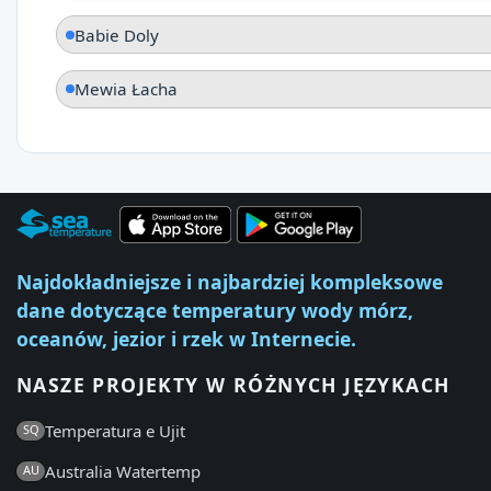
Babie Doly
Mewia Łacha
Najdokładniejsze i najbardziej kompleksowe
dane dotyczące temperatury wody mórz,
oceanów, jezior i rzek w Internecie.
NASZE PROJEKTY W RÓŻNYCH JĘZYKACH
Temperatura e Ujit
SQ
Australia Watertemp
AU