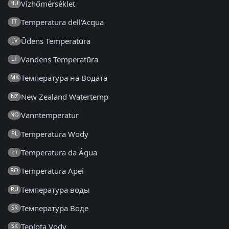
Vízhőmérséklet
HU
Temperatura dell'Acqua
IT
Ūdens Temperatūra
LV
Vandens Temperatūra
LT
Температура на Водата
MK
New Zealand Watertemp
NZ
Vanntemperatur
NO
Temperatura Wody
PL
Temperatura da Água
PT
Temperatura Apei
RO
Температура воды
RU
Температура Воде
SR
Teplota Vody
SK