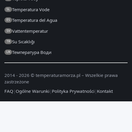
Temperatura Vode
SL
Temperatura del Agua
ES
Vattentemperatur
SV
Su Sıcaklığı
TR
Температура Води
UK
2014 - 2026 © temperaturamorza.pl – Wszelkie prawa
zastrzeżone
FAQ
|
Ogólne Warunki
|
Polityka Prywatności
|
Kontakt