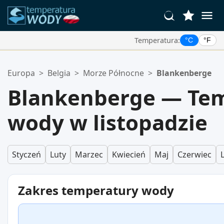
Temperatura:
°C
°F
Twoje Ulubione Lokalizacje:
Europa
>
Belgia
>
Morze Północne
>
Blankenberge
Twoja lista ulubionych jest pusta.
Blankenberge — Te
wody w listopadzie
Styczeń
Luty
Marzec
Kwiecień
Maj
Czerwiec
Zakres temperatury wody