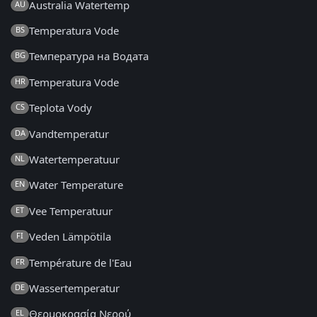
Australia Watertemp
AU
Temperatura Vode
BS
Температура на Водата
BG
Temperatura Vode
HR
Teplota Vody
CS
Vandtemperatur
DA
Watertemperatuur
NL
Water Temperature
EN
Vee Temperatuur
ET
Veden Lämpötila
FI
Température de l'Eau
FR
Wassertemperatur
DE
Θερμοκρασία Νερού
EL