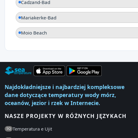
Cadzand-Bad
Mariakerke-Bad
Moio Beach
Najdokładniejsze i najbardziej kompleksowe
dane dotyczące temperatury wody mórz,
oceanów, jezior i rzek w Internecie.
NASZE PROJEKTY W RÓŻNYCH JĘZYKACH
Temperatura e Ujit
SQ