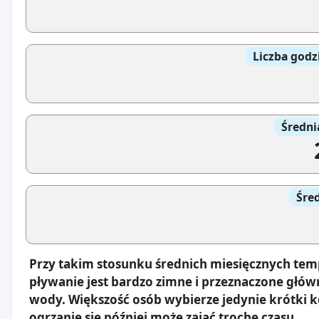
Liczba godz
Średni
Śre
Przy takim stosunku średnich miesięcznych tem
pływanie jest bardzo zimne i przeznaczone głów
wody. Większość osób wybierze jedynie krótki 
ogrzanie się później może zająć trochę czasu.