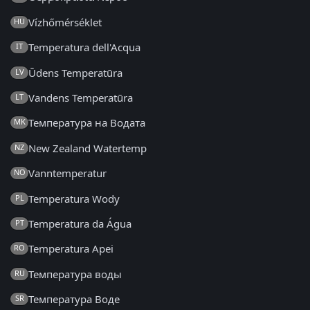
Vízhőmérséklet
HU
Temperatura dell'Acqua
IT
Ūdens Temperatūra
LV
Vandens Temperatūra
LT
Температура на Водата
MK
New Zealand Watertemp
NZ
Vanntemperatur
NO
Temperatura Wody
PL
Temperatura da Água
PT
Temperatura Apei
RO
Температура воды
RU
Температура Воде
SR