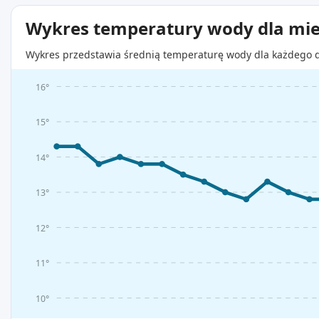
Wykres temperatury wody dla mie
Wykres przedstawia średnią temperaturę wody dla każdego d
16°
15°
14°
13°
12°
11°
10°