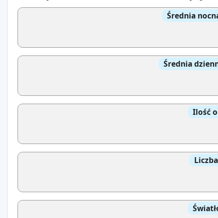
Średnia nocn
Średnia dzien
Ilość 
Liczb
Światł