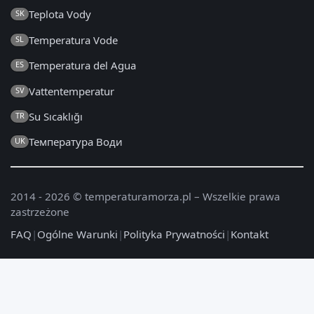
Teplota Vody
SK
Temperatura Vode
SL
Temperatura del Agua
ES
Vattentemperatur
SV
Su Sıcaklığı
TR
Температура Води
UK
2014 - 2026 © temperaturamorza.pl – Wszelkie prawa
zastrzeżone
FAQ
|
Ogólne Warunki
|
Polityka Prywatności
|
Kontakt