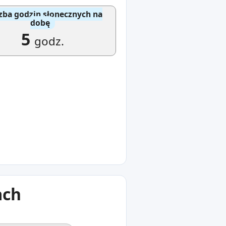
zba godzin słonecznych na
dobę
5
godz.
ach