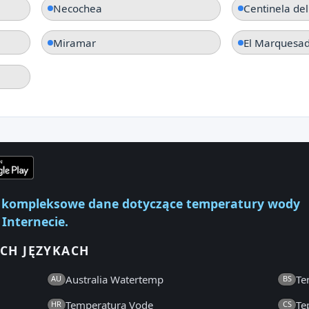
Necochea
Centinela de
Miramar
El Marquesa
ej kompleksowe dane dotyczące temperatury wody
 Internecie.
CH JĘZYKACH
Australia Watertemp
Te
AU
BS
Temperatura Vode
Te
HR
CS