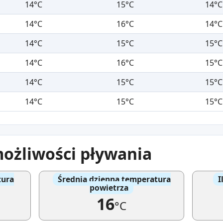
14°C
15°C
14°C
14°C
16°C
14°C
14°C
15°C
15°C
14°C
16°C
15°C
14°C
15°C
15°C
14°C
15°C
15°C
możliwości pływania
tura
Średnia dzienna temperatura
I
powietrza
16
°C