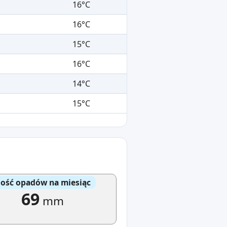
16°C
16°C
15°C
16°C
14°C
15°C
lość opadów na miesiąc
69
mm