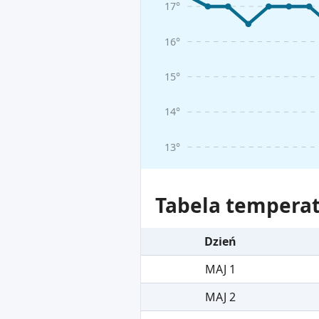
17°
16°
15°
14°
13°
Tabela temperat
Dzień
MAJ 1
MAJ 2