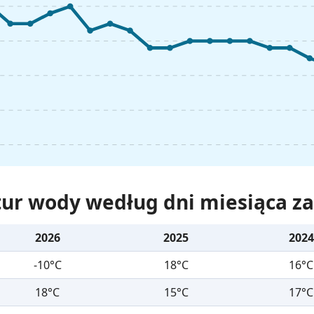
ur wody według dni miesiąca za 
2026
2025
2024
-10°C
18°C
16°C
18°C
15°C
17°C