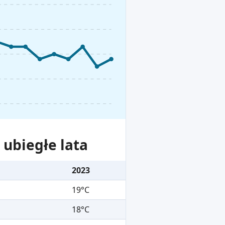
ubiegłe lata
2023
19°C
18°C