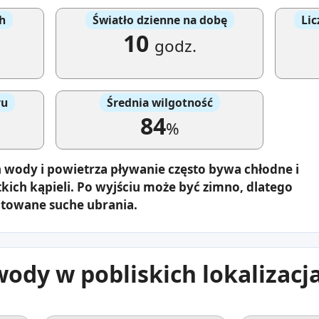
h
Światło dzienne na dobę
Lic
10
godz.
ru
Średnia wilgotność
84
%
 wody i powietrza pływanie często bywa chłodne i
ótkich kąpieli. Po wyjściu może być zimno, dlatego
otowane suche ubrania.
ody w pobliskich lokalizacj