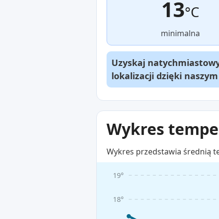
13
°C
minimalna
Uzyskaj natychmiastowy 
lokalizacji dzięki naszy
Wykres temper
Wykres przedstawia średnią t
19°
18°