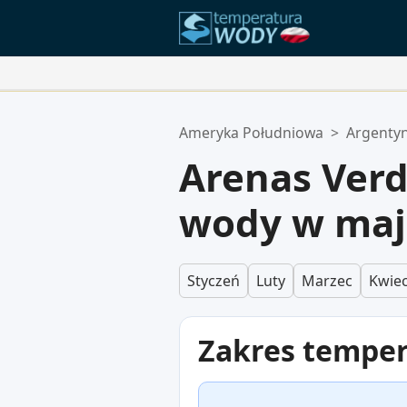
Twoje Ulubione Lokalizacje:
Ameryka Południowa
>
Argenty
Twoja lista ulubionych jest pusta.
Arenas Ver
wody w ma
Styczeń
Luty
Marzec
Kwiec
Zakres tempe