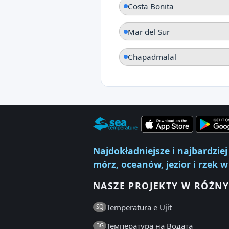
Costa Bonita
Mar del Sur
Chapadmalal
Najdokładniejsze i najbardzi
mórz, oceanów, jezior i rzek w
NASZE PROJEKTY W RÓŻNY
Temperatura e Ujit
SQ
Температура на Водата
BG