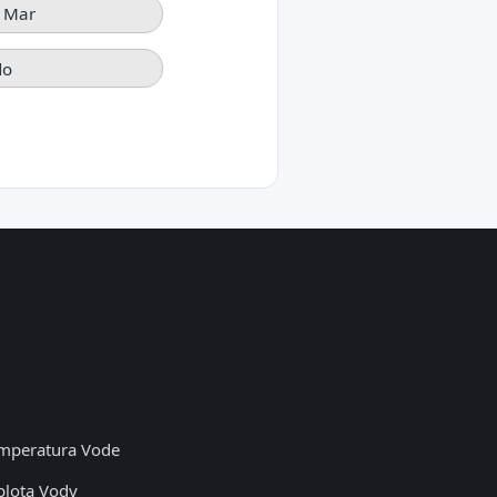
l Mar
do
mperatura Vode
plota Vody