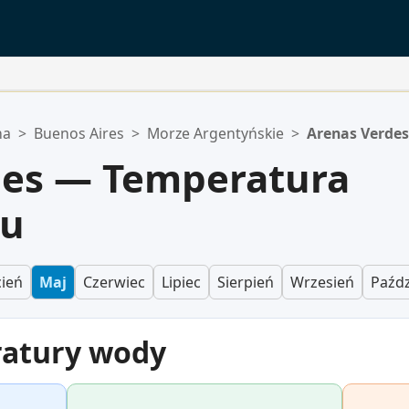
na
>
Buenos Aires
>
Morze Argentyńskie
>
Arenas Verdes
des — Temperatura
ju
ień
Maj
Czerwiec
Lipiec
Sierpień
Wrzesień
Paźdz
ratury wody