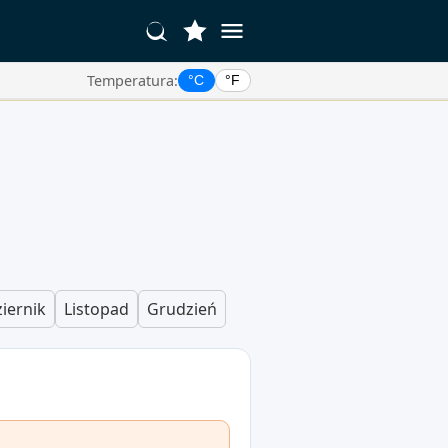
Temperatura:
°C
°F
iernik
Listopad
Grudzień