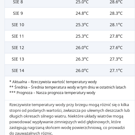
SIE 8
25.0°C
28.6°C
SIE 9
24.8°C
28.3°C
SIE 10
25.3°C
28.1°C
SIE 11
25.3°C
27.8°C
SIE 12
26.0°C
27.6°C
SIE 13
26.3°C
27.3°C
SIE 14
26.0°C
27.1°C
* Aktualna – Rzeczywista wartość temperatury wody
** Średnia – Średnia temperatura wody w tym dniu w ostatnich latach
*** Prognoza – Nasza prognoza temperatury wody
Rzeczywiste temperatury wody przy brzegu mogą różnić się o kilka
stopni od podanych wartości, zwłaszcza po ulewnych deszczach lub
długich okresach silnego wiatru. Niektóre układy wiatrów mogą
powodować wypływanie zimniejszych wód głębinowych, które
zastępują nagrzaną słońcem wodę powierzchniową, co prowadzi
do zauważalnych różnic.