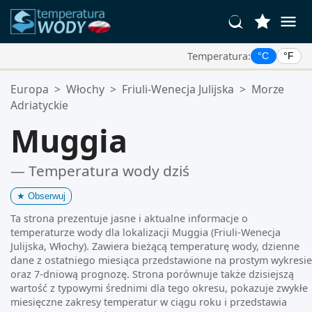
Temperatura:
°C
°F
Twoje Ulubione Lokalizacje:
Europa
>
Włochy
>
Friuli-Wenecja Julijska
>
Morze
Twoja lista ulubionych jest pusta.
Adriatyckie
Muggia
— Temperatura wody dziś
★
Obserwuj
Ta strona prezentuje jasne i aktualne informacje o
temperaturze wody dla lokalizacji Muggia (Friuli-Wenecja
Julijska, Włochy). Zawiera bieżącą temperaturę wody, dzienne
dane z ostatniego miesiąca przedstawione na prostym wykresie
oraz 7-dniową prognozę. Strona porównuje także dzisiejszą
wartość z typowymi średnimi dla tego okresu, pokazuje zwykłe
miesięczne zakresy temperatur w ciągu roku i przedstawia