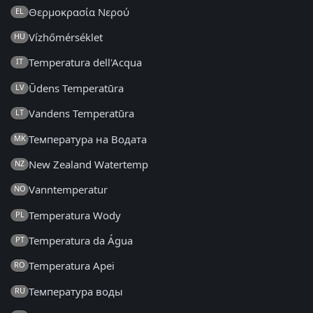
Θερμοκρασία Νερού
EL
Vízhőmérséklet
HU
Temperatura dell'Acqua
IT
Ūdens Temperatūra
LV
Vandens Temperatūra
LT
Температура на Водата
MK
New Zealand Watertemp
NZ
Vanntemperatur
NO
Temperatura Wody
PL
Temperatura da Água
PT
Temperatura Apei
RO
Температура воды
RU