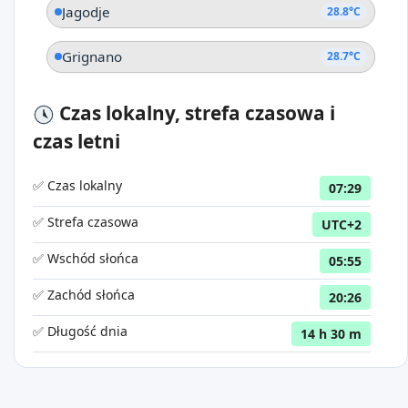
Jagodje
28.8°C
Grignano
28.7°C
Czas lokalny, strefa czasowa i
czas letni
✅ Czas lokalny
07:29
✅ Strefa czasowa
UTC+2
✅ Wschód słońca
05:55
✅ Zachód słońca
20:26
✅ Długość dnia
14 h 30 m