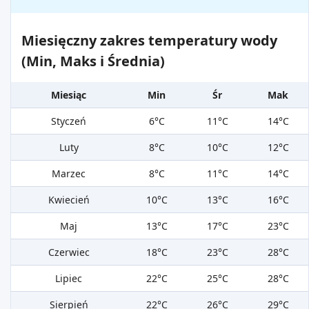
Miesięczny zakres temperatury wody
(Min, Maks i Średnia)
Miesiąc
Min
Śr
Mak
Styczeń
6°C
11°C
14°C
Luty
8°C
10°C
12°C
Marzec
8°C
11°C
14°C
Kwiecień
10°C
13°C
16°C
Maj
13°C
17°C
23°C
Czerwiec
18°C
23°C
28°C
Lipiec
22°C
25°C
28°C
Sierpień
22°C
26°C
29°C