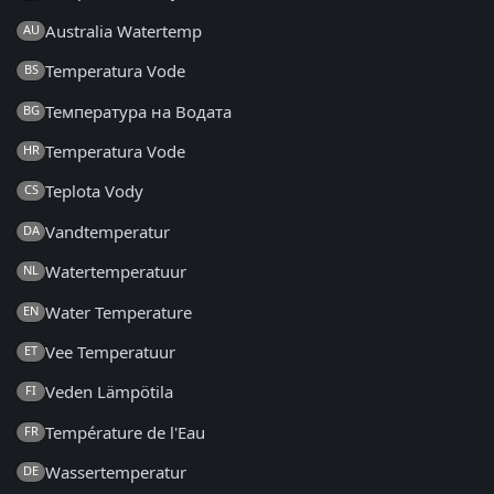
Australia Watertemp
AU
Temperatura Vode
BS
Температура на Водата
BG
Temperatura Vode
HR
Teplota Vody
CS
Vandtemperatur
DA
Watertemperatuur
NL
Water Temperature
EN
Vee Temperatuur
ET
Veden Lämpötila
FI
Température de l'Eau
FR
Wassertemperatur
DE