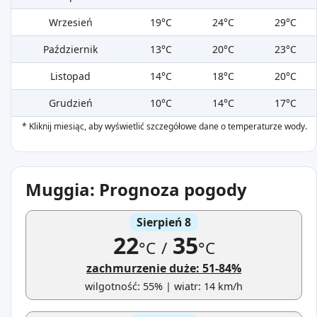
Wrzesień
19°C
24°C
29°C
Październik
13°C
20°C
23°C
Listopad
14°C
18°C
20°C
Grudzień
10°C
14°C
17°C
* Kliknij miesiąc, aby wyświetlić szczegółowe dane o temperaturze wody.
Muggia: Prognoza pogody
Sierpień 8
22
35
°C
/
°C
zachmurzenie duże: 51-84%
wilgotność: 55% | wiatr: 14 km/h